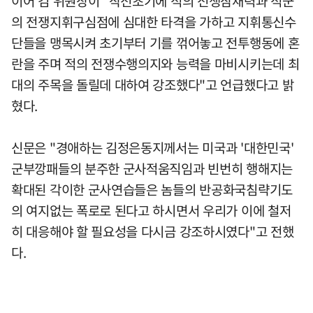
이어 김 위원장이 "작전초기에 적의 전쟁잠재력과 적군
의 전쟁지휘구심점에 심대한 타격을 가하고 지휘통신수
단들을 맹목시켜 초기부터 기를 꺾어놓고 전투행동에 혼
란을 주며 적의 전쟁수행의지와 능력을 마비시키는데 최
대의 주목을 돌릴데 대하여 강조했다"고 언급했다고 밝
혔다.
신문은 "경애하는 김정은동지께서는 미국과 '대한민국'
군부깡패들의 분주한 군사적움직임과 빈번히 행해지는
확대된 각이한 군사연습들은 놈들의 반공화국침략기도
의 여지없는 폭로로 된다고 하시면서 우리가 이에 철저
히 대응해야 할 필요성을 다시금 강조하시였다"고 전했
다.