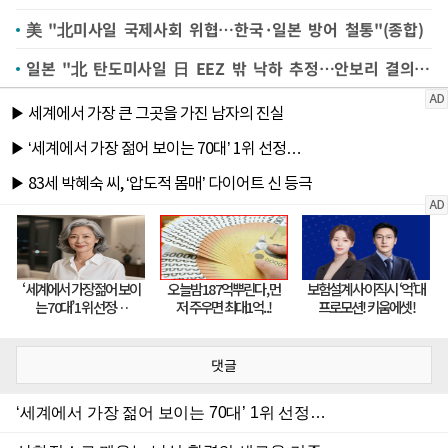
美 "北미사일 국제사회 위협…한국·일본 방어 철통"(종합)
일본 "北 탄도미사일 日 EEZ 밖 낙하 추정…안보리 결의 위반"(종합)
댓글