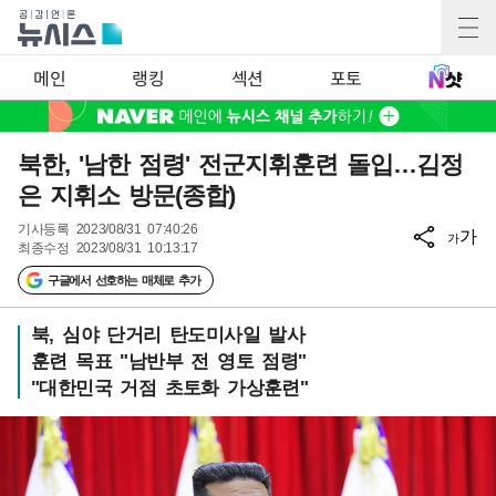
메인
랭킹
섹션
포토
북한, '남한 점령' 전군지휘훈련 돌입…김정
은 지휘소 방문(종합)
기사등록
2023/08/31 07:40:26
가
가
최종수정
2023/08/31 10:13:17
구글에서 선호하는 매체로 추가
북, 심야 단거리 탄도미사일 발사
훈련 목표 "남반부 전 영토 점령"
"대한민국 거점 초토화 가상훈련"