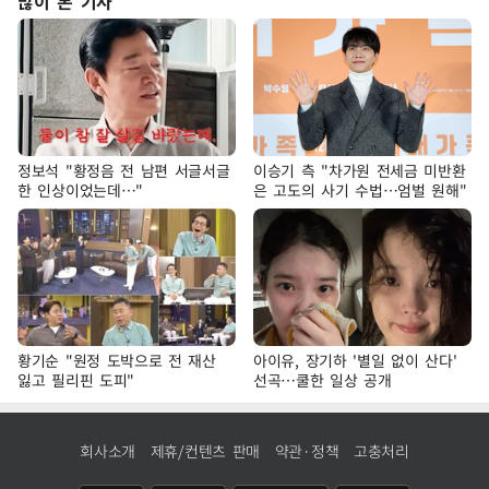
많이 본 기사
정보석 "황정음 전 남편 서글서글
이승기 측 "차가원 전세금 미반환
한 인상이었는데…"
은 고도의 사기 수법…엄벌 원해"
황기순 "원정 도박으로 전 재산
아이유, 장기하 '별일 없이 산다'
잃고 필리핀 도피"
선곡…쿨한 일상 공개
회사소개
제휴/컨텐츠 판매
약관·정책
고충처리