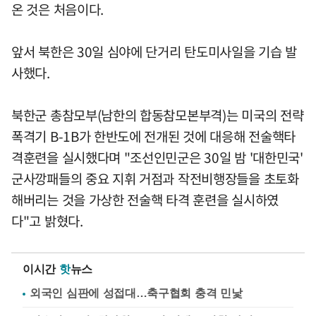
온 것은 처음이다.
앞서 북한은 30일 심야에 단거리 탄도미사일을 기습 발
사했다.
북한군 총참모부(남한의 합동참모본부격)는 미국의 전략
폭격기 B-1B가 한반도에 전개된 것에 대응해 전술핵타
격훈련을 실시했다며 "조선인민군은 30일 밤 '대한민국'
군사깡패들의 중요 지휘 거점과 작전비행장들을 초토화
해버리는 것을 가상한 전술핵 타격 훈련을 실시하였
다"고 밝혔다.
이시간
핫
뉴스
외국인 심판에 성접대…축구협회 충격 민낯