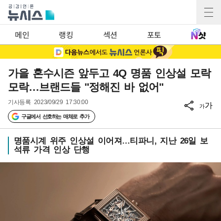
메인
랭킹
섹션
포토
가을 혼수시즌 앞두고 4Q 명품 인상설 모락
모락…브랜드들 "정해진 바 없어"
기사등록
2023/09/29 17:30:00
가
가
구글에서 선호하는 매체로 추가
명품시계 위주 인상설 이어져…티파니, 지난 26일 보
석류 가격 인상 단행