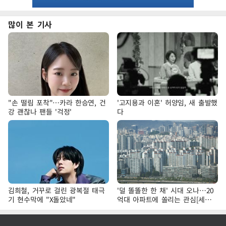
많이 본 기사
"손 떨림 포착"…카라 한승연, 건
'고지용과 이혼' 허양임, 새 출발했
강 괜찮나 팬들 '걱정'
다
김희철, 거꾸로 걸린 광복절 태극
'덜 똘똘한 한 채' 시대 오나…20
기 현수막에 "X돌았네"
억대 아파트에 쏠리는 관심[세제
개편, 그 이후②]