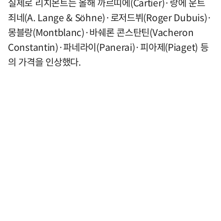
실제로 리치몬트는 올해 까르띠에(Cartier)·랑에 운트
죄네(A. Lange & Söhne)·로저드뷔(Roger Dubuis)·
몽블랑(Montblanc)·바쉐론 콘스탄틴(Vacheron
Constantin)·파네라이(Panerai)·피아제(Piaget) 등
의 가격을 인상했다.