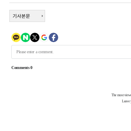
후임
-8542초 전 >
이강인, 폭염 속 AT마드리드 첫 훈련…80명 식사 대접까지
-5681초 전 >
기사본문
미 사업체 일자리, 7월에 2.3만개 순감하고 그 전 2개월 10
향수정 (2보)
-5129초 전 >
[속보] 미 사업체, 일자리 7월에 2.3만 개 줄어…실업률은 
↓
-992초 전 >
[속보]이 대통령 "부동산 공급 기존 사고방식 매달리지 말고
천"
-77초 전 >
이란, "오만과 '중앙 단일 루트' 합의…북쪽 인바운드·남쪽
는 임시"
2시간 전 >
"낮 기온 소폭 하락"…수도권 폭염중대경보, 폭염경보로 하
2시간 전 >
[속보]이 대통령, '호우피해' 안동·의성 관할 4개 면 특별재
2시간 전 >
[단독]중수청 지원 검사들, 정원 초과 시 낮은 계급 임용…희망
수도
2시간 전 >
낮 최고 37도 찜통더위…곳곳 소나기·강원 많은 비[내일날씨
3시간 전 >
SK하이닉스, 용인·청주 팹에 54조 투자…"AI 메모리 수요 
4시간 전 >
여자배구 이재영·이다영 자매, 아제르바이잔 투란VC 입단
4시간 전 >
외국인 심판 성 접대 7경기 들여다보니…한국 축구 '5승 2무'
4시간 전 >
[속보]코스닥, 2.86포인트(0.36%) 내린 798.81마감
4시간 전 >
[속보]코스피, 6200선 약보합…0.60% 내린 6258.77에 마
4시간 전 >
[속보]원·달러 환율, 7.7원 내린 1416.1원 마감
4시간 전 >
[속보] 노원서 40.1도 관측…서울, 2018년 이후 첫 40도