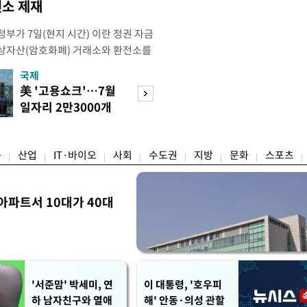
소 제재
부가 7일(현지 시간) 이란 정권 자금
상자산(암호화폐) 거래소와 환전소를
재무부 해외자산통제국(OFAC)은 이날
국제
경제
) 자금 조달에 이용된 디지털 자산 거
美 '고용쇼크'…7월
수도권 고용 급랭
유 판매 대금 회수에 동원된 환전 네
일자리 2만3000개
전국 취업자 10명
고 밝혔다. 동유럽 조지아
감소
1명뿐
융
산업
IT·바이오
사회
수도권
지방
문화
스포츠
아파트서 10대가 40대
'서준맘' 박세미, 연
이 대통령, '호우피
하 남자친구와 열애
해' 안동·의성 관할