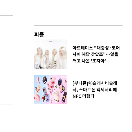
피플
아르테미스 "대중성·코어
사이 해답 찾았죠"…알을
깨고 나온 '초자아'
[부니콘]⑥슬래시비슬래
시, 스마트폰 액세서리에
NFC 더했다