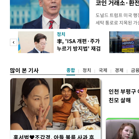
코인 거래소·환전
도널드 트럼프 미국 행정
세탁 통로로 지목된 가
무더기 제재했다. 미 
정치
이란혁명수비대(IRGC
 두
李, 'ISA 개편·주가
래소와, 이란의 해외 석
누르기 방지법' 재검
트워크를 각각 제재한다
 정도
토 지시
많이 본 기사
종합
정치
국제
경제
금
인천 부평구 
친모 살해
홍서범♥조갑경, 아들 불륜 사과 후