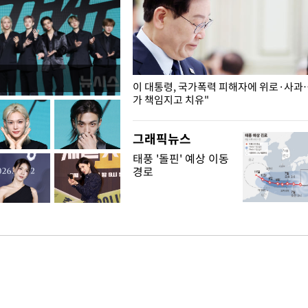
개구리밥
이 대통령, 국가폭력 피해자에 위로·사과
가 책임지고 치유"
그래픽뉴스
태풍 '돌핀' 예상 이동
경로