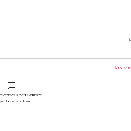
(종합)
.3만개 하
4.1%로
 과감히 실
 아웃바운드
향
난지역 선포
지 못 갈
]
선제 대응"
쳐