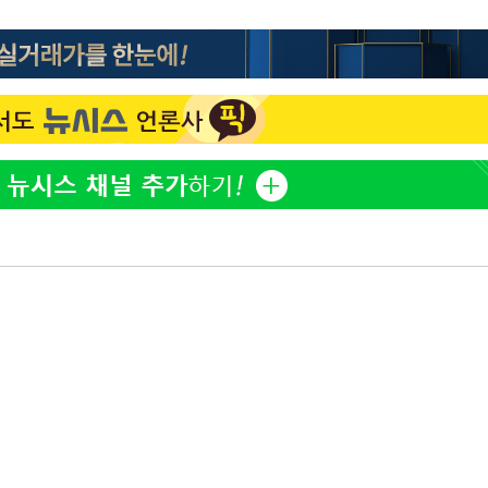
홍서범♥조갑경, 아들 불륜
1
과 후 근황…밝은 미소
기소
[단독]인천 부평구 아파트서
2
모 살해
수…이병태
'서준맘' 박세미, 연하 남
3
생각도"
[속보]이 대통령, '호우피
4
4개 면 특별재난지역 선포
[속보]이 대통령 "부동산
5
매달리지 말고 과감히 실천
태풍 '돌핀' 日 남서부 지
6
명 대피령
트럼프 회사에 200만불 
7
주당 '뇌물 의혹' 조사