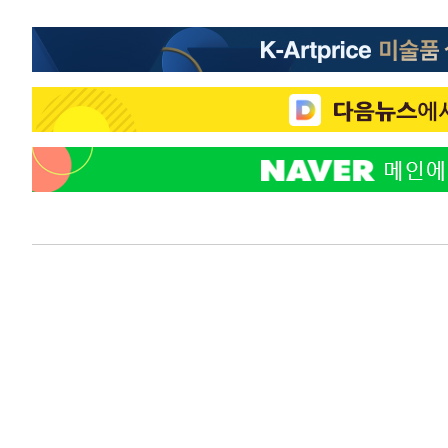
5시간 전 >
[속보]종합특검, '계엄 수용공간 확보' 신용해 前교정본부장 
5시간 전 >
외신들도 주목한 韓축구 파문…"국민적 공분에 수사 재개"
5시간 전 >
11시간 압수수색에 성접대 파문까지…'쑥대밭' 된 축구협회
5시간 전 >
[속보]규제합리화위원회 부위원장에 김태유 서울대 공대 교
후임