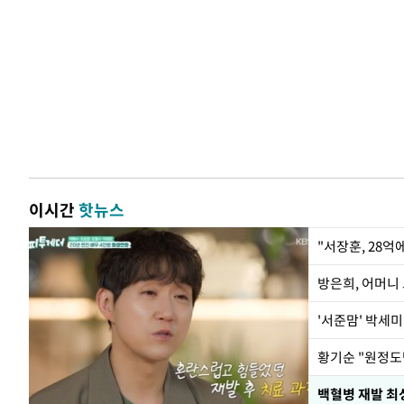
이시간
핫뉴스
"서장훈, 28억
방은희, 어머니 
'서준맘' 박세미
황기순 "원정도
백혈병 재발 최성