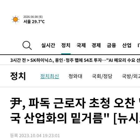
천"
-57초 전 >
이란, "오만과 '중앙 단일 루트' 합의…북쪽 인바운드·남쪽
는 임시"
2시간 전 >
"낮 기온 소폭 하락"…수도권 폭염중대경보, 폭염경보로 하
2026.08.08 (토)
서울 29.7℃
2시간 전 >
[속보]이 대통령, '호우피해' 안동·의성 관할 4개 면 특별재
2시간 전 >
[단독]중수청 지원 검사들, 정원 초과 시 낮은 계급 임용…희망
수도
2시간 전 >
낮 최고 37도 찜통더위…곳곳 소나기·강원 많은 비[내일날씨
실시간
정치
국제
경제
금융
산업
3시간 전 >
SK하이닉스, 용인·청주 팹에 54조 투자…"AI 메모리 수요 
4시간 전 >
여자배구 이재영·이다영 자매, 아제르바이잔 투란VC 입단
4시간 전 >
외국인 심판 성 접대 7경기 들여다보니…한국 축구 '5승 2무'
정치
정치최신
청와대
국회/정당
국방/외
4시간 전 >
[속보]코스닥, 2.86포인트(0.36%) 내린 798.81마감
4시간 전 >
[속보]코스피, 6200선 약보합…0.60% 내린 6258.77에 마
4시간 전 >
[속보]원·달러 환율, 7.7원 내린 1416.1원 마감
尹, 파독 근로자 초청 오찬
4시간 전 >
[속보] 노원서 40.1도 관측…서울, 2018년 이후 첫 40도
국 산업화의 밑거름" [뉴시스
5시간 전 >
[속보]종합특검, '계엄 수용공간 확보' 신용해 前교정본부장 
5시간 전 >
외신들도 주목한 韓축구 파문…"국민적 공분에 수사 재개"
5시간 전 >
11시간 압수수색에 성접대 파문까지…'쑥대밭' 된 축구협회
등록 2023.10.04 19:23:01
5시간 전 >
[속보]규제합리화위원회 부위원장에 김태유 서울대 공대 교