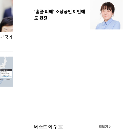
'홈플 피해' 소상공인 이번에
도 뒷전
…"국가
홈플러스, 67개 점포 가오픈… 13일 정식 개장
오세훈 서울시장,
환경 점검