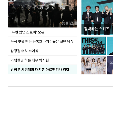
컴백하는 스키즈
지석천 뒤덮은 
'무민 팝업 스토어' 오픈
녹색 빛깔 띄는 동복호…저수율은 절반 남짓
삼정검 수치 수여식
기념촬영 하는 배우 박지현
반정부 시위대와 대치한 아르헨티나 경찰