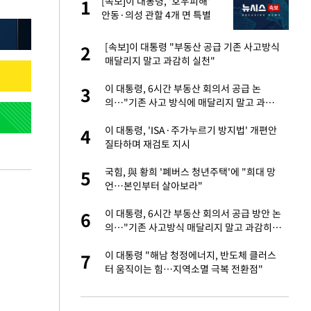
 사
[속보]이 대통령, '호우피해'
1
1
안동·의성 관할 4개 면 특별
재난지역 선포
 10대가 40대 친
[속보]이 대통령 "부동산 공급 기존 사고방식
2
2
매달리지 말고 과감히 실천"
자친구와 열애 "결혼
이 대통령, 6시간 부동산 회의서 공급 논
3
3
의…"기존 사고 방식에 매달리지 말고 과감
히 실천"(종합)
해' 안동·의성 관할
이 대통령, 'ISA·주가누르기 방지법' 개편안
4
4
질타하며 재검토 지시
 공급 기존 사고방식
국힘, 與 황희 '폐버스 청년주택'에 "희대 망
5
5
"
언…본인부터 살아보라"
역 강타…주민 26만
이 대통령, 6시간 부동산 회의서 공급 방안 논
6
6
의…"기존 사고방식 매달리지 말고 과감히
실천"
준 한국 기업…美 민
이 대통령 "해남 청정에너지, 반도체 클러스
7
7
터 움직이는 힘…지역소멸 극복 전환점"