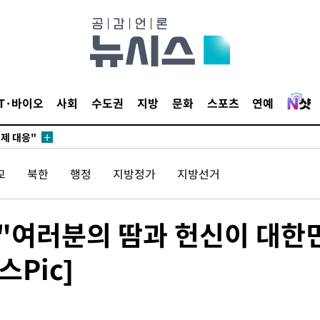
 아웃바운드
향
난지역 선포
지 못 갈
]
IT·바이오
사회
수도권
지방
문화
스포츠
연예
선제 대응"
교
북한
행정
지방정가
지방선거
쳐
 "여러분의 땀과 헌신이 대한
Pic]
기소
수…이병태