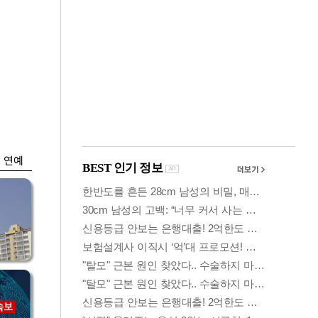
금융
…
두나무, 경찰청 '압수
 중
가상자산' 관리한다
연예