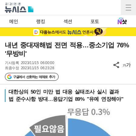
메인
랭킹
섹션
포토
내년 중대재해법 전면 적용…중소기업 76%
'무방비'
기사등록
2023/11/15 06:00:00
가
가
최종수정
2023/11/15 06:23:28
구글에서 선호하는 매체로 추가
대한상의 50인 미만 법 대응 실태조사 실시 결과
법 준수사항 방대…응답기업 89% "유예 연장해야"