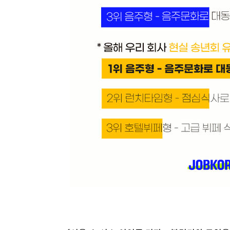
-6603초 전 >
온열질환 사망자 3명 늘어…누적 환자 3000명 돌파
-548초 전 >
강릉에 시간당 81.4㎜ 물폭탄…도로 잠기고 담벼락 붕괴
55분 전 >
백운산서 80년근 천종산삼 9뿌리 발견…감정가 1.3억원
1시간 전 >
선재도서 해루질 나섰다 실종 60대, 닷새 만에 숨진 채 발견
2시간 전 >
남자 농구, 나고야 아시안게임서 '홈팀' 일본과 한일전
2시간 전 >
여수 오동도 해상서 모터보트 전복…1명 사망·1명 실종
3시간 전 >
극한폭염 한풀 꺾이지만…'낮 최고 35도' 무더위, 열대야 계
날씨]
4시간 전 >
축구협회 "압수수색·성접대 논란 사과…쇄신의 기회로 삼겠
4시간 전 >
[속보]'압수수색·성접대 논란' 축구협회 "실망과 걱정 안겨드
7시간 전 >
'최고 37도' 폭염 지속…강원동해안 최대 150㎜ 비
9시간 전 >
[속보]뉴욕증시 상승 마감…S&P 0.6% 나스닥 1.3%↑