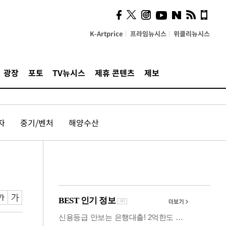
사이 해답 찾았죠"…알을
깨고 나온 '초자아'
K-Artprice
프라임뉴시스
위클리뉴시스
광장
포토
TV뉴시스
제휴 콘텐츠
제보
자
중기/벤처
해양수산