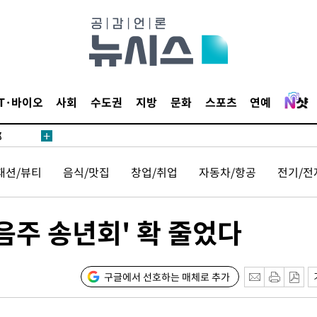
·서미화·
IT·바이오
사회
수도권
지방
문화
스포츠
연예
1위… 정
鄭
위해 뛸
패션/뷰티
음식/맛집
창업/취업
자동차/항공
전기/전
승리
일날씨]
원해 아틀
음주 송년회' 확 줄었다
구글에서 선호하는 매체로 추가