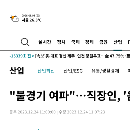
2026.08.08 (토)
서울 26.3℃
9시간 전 >
[속보]뉴욕증시 상승 마감…S&P 0.6% 나스닥 1.3%↑
-25057초 전 >
이란 "호르무즈 재개방 합의 근접…美 배상 선행돼야"
-16104초 전 >
[속보]與최고위원 제주·인천 순회경선…박선원·최민희
실시간
정치
국제
경제
금융
산업
한민수·김용 순
-16057초 전 >
[속보]김민석, 與 전대 당원투표 누적 득표율 45.42%로 
청래 44.56%
-15339초 전 >
[속보]與 대표 경선 제주·인천 당원투표…金 47.75%·
42.08%·宋 10.17%
-14873초 전 >
이강인 "아틀레티코 이적 기뻐…등번호 7번 의미보단 팀 
산업
산업최신
산업/ESG
유통/생활경제
것"
-14808초 전 >
[속보]與 당대표 경선, 제주·인천 권리당원 투표 김민석 
-8582초 전 >
낮 최고 35도 '무더위'…동해안 시간당 30㎜ '강한 비'[내
-7852초 전 >
[속보]이강인 "감독님이 원하는 마음 느꼈고, 많은 트로피 
"불경기 여파"…직장인, '
레티코 이적"
-7634초 전 >
수도권 40도 육박 '펄펄'…동해안 일부 지역엔 호의주의보
-6603초 전 >
온열질환 사망자 3명 늘어…누적 환자 3000명 돌파
등록 2023.12.24 11:00:00
수정 2023.12.24 11:07:23
-548초 전 >
강릉에 시간당 81.4㎜ 물폭탄…도로 잠기고 담벼락 붕괴
55분 전 >
백운산서 80년근 천종산삼 9뿌리 발견…감정가 1.3억원
1시간 전 >
선재도서 해루질 나섰다 실종 60대, 닷새 만에 숨진 채 발견