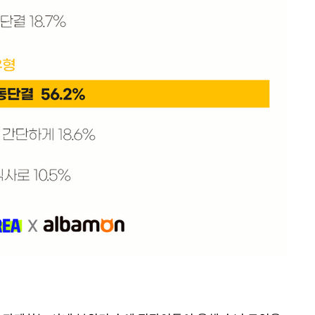
속[다음주
다"
려 죄송"