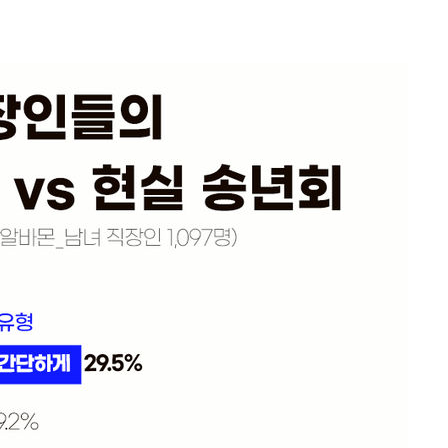
속[다음주
다"
려 죄송"
·서미화·
1위… 정
鄭
위해 뛸
승리
일날씨]
원해 아틀