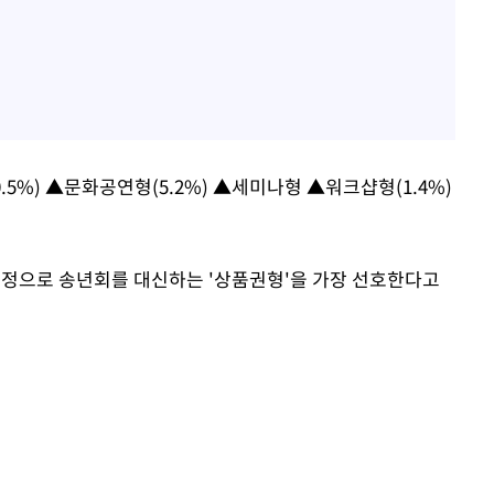
.5%) ▲문화공연형(5.2%) ▲세미나형 ▲워크샵형(1.4%)
 증정으로 송년회를 대신하는 '상품권형'을 가장 선호한다고