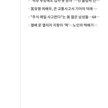
· "척추 부상에도 검사 못 받아"…전 올림픽 선수, 美봅슬레이협회 상대 소송
· 英유명 여배우, 큰 교통사고서 기아차 덕에 살았다
· "주식 매일 사고판다"는 美 젊은 남성들…64%가 "나는 인생의 패배자“
· 엘베 문 열리자 지팡이 '퍽'…노인의 택배기사 폭행 이유