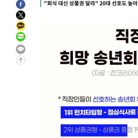
"회식 대신 상품권 달라" 20대 선호도 높아
2시간 전 >
남자 농구, 나고야 아시안게임서 '홈팀' 일본과 한일전
2시간 전 >
여수 오동도 해상서 모터보트 전복…1명 사망·1명 실종
3시간 전 >
극한폭염 한풀 꺾이지만…'낮 최고 35도' 무더위, 열대야 계
날씨]
4시간 전 >
축구협회 "압수수색·성접대 논란 사과…쇄신의 기회로 삼겠
4시간 전 >
[속보]'압수수색·성접대 논란' 축구협회 "실망과 걱정 안겨드
7시간 전 >
'최고 37도' 폭염 지속…강원동해안 최대 150㎜ 비
9시간 전 >
[속보]뉴욕증시 상승 마감…S&P 0.6% 나스닥 1.3%↑
-25057초 전 >
이란 "호르무즈 재개방 합의 근접…美 배상 선행돼야"
-16104초 전 >
[속보]與최고위원 제주·인천 순회경선…박선원·최민희
한민수·김용 순
-16057초 전 >
[속보]김민석, 與 전대 당원투표 누적 득표율 45.42%로 
청래 44.56%
-15339초 전 >
[속보]與 대표 경선 제주·인천 당원투표…金 47.75%·
42.08%·宋 10.17%
-14873초 전 >
이강인 "아틀레티코 이적 기뻐…등번호 7번 의미보단 팀 
것"
-14808초 전 >
[속보]與 당대표 경선, 제주·인천 권리당원 투표 김민석 
-8582초 전 >
낮 최고 35도 '무더위'…동해안 시간당 30㎜ '강한 비'[내
-7852초 전 >
[속보]이강인 "감독님이 원하는 마음 느꼈고, 많은 트로피 
레티코 이적"
-7634초 전 >
수도권 40도 육박 '펄펄'…동해안 일부 지역엔 호의주의보