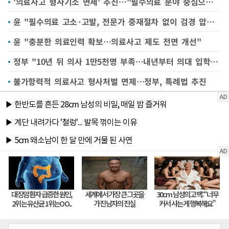
'의료사고 형사기소 면제' 추진…"필수의료 분야 중심으로"(종합)
윤 "필수의료 고소·고발, 전문가 중재절차 없이 검경 압박 안돼"
윤 "충분한 의료인력 확보…의료사고 제도 전면 개선"
정부 "10년 뒤 의사 1만5천명 부족…내년부터 의대 입학정원 확대"
불가항력적 의료사고 형사처벌 면제…정부, 특례법 추진