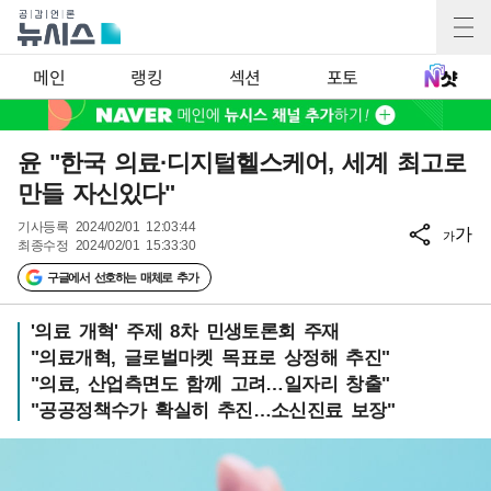
메인
랭킹
섹션
포토
윤 "한국 의료·디지털헬스케어, 세계 최고로
만들 자신있다"
기사등록
2024/02/01 12:03:44
가
가
최종수정
2024/02/01 15:33:30
구글에서 선호하는 매체로 추가
'의료 개혁' 주제 8차 민생토론회 주재
"의료개혁, 글로벌마켓 목표로 상정해 추진"
"의료, 산업측면도 함께 고려…일자리 창출"
"공공정책수가 확실히 추진…소신진료 보장"