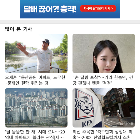
많이 본 기사
오세훈 "용산공원 아파트, 노무현
"손 떨림 포착"…카라 한승연, 건
·문재인 철학 뒤집는 것"
강 괜찮나 팬들 '걱정'
'덜 똘똘한 한 채' 시대 오나…20
외신 주목한 '축구협회 성접대 의
억대 아파트에 쏠리는 관심[세제
혹'…2002 한일월드컵까지 소환