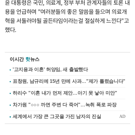
윤 대통령은 국민, 의료계, 정부 부처 관계자들의 토론 내
용을 언급하며 "여러분들의 좋은 말씀을 들으며 의료개
혁을 서둘러야될 골든타임이라는걸 절실하게 느낀다"고
했다.
이시간
핫
뉴스
'고지용과 이혼' 허양임, 새 출발했다
표창원, 남규리에 15년 만에 사과…"제가 틀렸습니다"
하리수 "이혼 내가 먼저 제안…아기 못 낳아 미안"
차가원 "○○○ 까면 주변 다 죽어"…녹취 폭로 파장