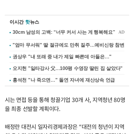
이시간
핫
뉴스
"엄마 무서워" 딸 절규에도 만취 질주…예비신랑 참변
권상우 "내 또래 중 내가 제일 빠른데 아들은…"
오지헌 "일타강사 父…100평 수영장 딸린 집 살았다"
홍석천 "나 죽으면…" 돌연 자녀에 재산상속 언급
시는 면접 등을 통해 청끌기업 30개 사, 지역청년 80명
을 최종 선발할 계획이다.
배정란 대전시 일자리경제과장은 “대전의 청년이 지역