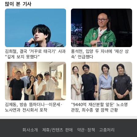
많이 본 기사
김희철, 결국 '거꾸로 태극기' 사과
홍석천, 입양 두 자녀에 '재산 상
"깊게 보지 못했다"
속' 언급했다
김제동, 방송 뜸하더니…이문세·
''9440억 재산분할 앞둔' 노소영
노사연과 전시회서 포착
관장, 최수종 옆 깜짝 근황
회사소개
제휴/컨텐츠 판매
약관·정책
고충처리