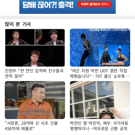
많이 본 기사
전현무 "전 연인 집착에 친구들과
"여군 지원 막힌 UDT 훈련 직접
연락 끊어"
해봤습니다"…707 출신 女유튜버
'완벽 소화'
"서장훈, 28억에 산 서초 건물
박찬민 딸 박민하, 배우·국가대표
450억에 매물로"
병행하더니…여유로운 근황 공개