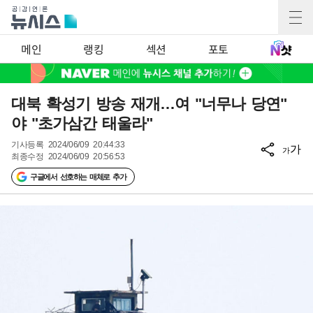
메인
랭킹
섹션
포토
대북 확성기 방송 재개…여 "너무나 당연"
야 "초가삼간 태울라"
기사등록
2024/06/09 20:44:33
가
가
최종수정
2024/06/09 20:56:53
구글에서 선호하는 매체로 추가