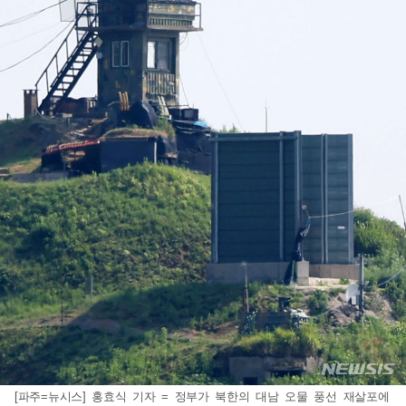
[파주=뉴시스] 홍효식 기자 = 정부가 북한의 대남 오물 풍선 재살포에