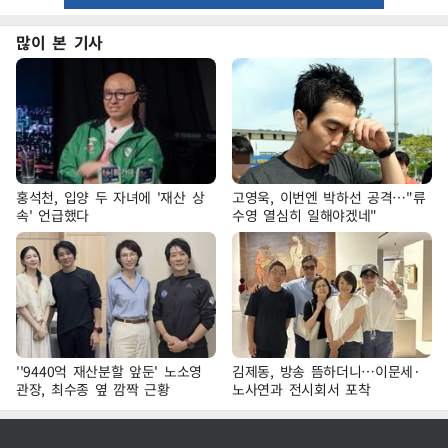
많이 본 기사
홍석천, 입양 두 자녀에 '재산 상
고영욱, 이번엔 박하선 공격…"류
속' 언급했다
수영 열심히 일해야겠네"
''9440억 재산분할 앞둔' 노소영
김제동, 방송 뜸하더니…이문세·
관장, 최수종 옆 깜짝 근황
노사연과 전시회서 포착