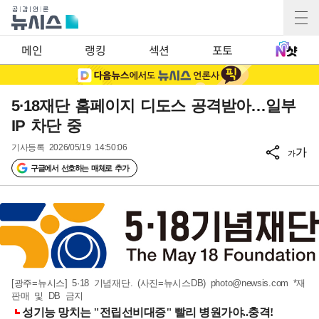
메인
랭킹
섹션
포토
5·18재단 홈페이지 디도스 공격받아…일부
IP 차단 중
기사등록
2026/05/19 14:50:06
가
가
구글에서 선호하는 매체로 추가
[광주=뉴시스] 5·18 기념재단. (사진=뉴시스DB)
photo@newsis.com
*재
판매 및 DB 금지