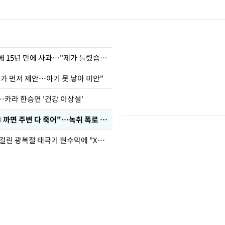
표창원, 남규리에 15년 만에 사과…"제가 틀렸습니다"
내가 먼저 제안…아기 못 낳아 미안"
…카라 한승연 '건강 이상설'
차가원 "○○○ 까면 주변 다 죽어"…녹취 폭로 파장
김희철, 거꾸로 걸린 광복절 태극기 현수막에 "X돌았네"