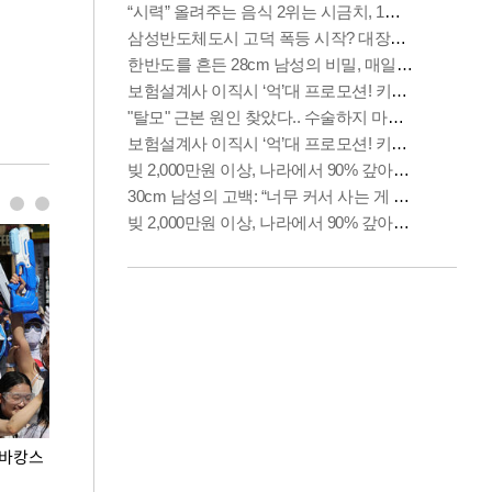
 바캉스
용산어린이정원 앞 즐비한 근조화환, 왜?
이번주 국회에는 