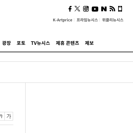
K-Artprice
프라임뉴시스
위클리뉴시스
광장
포토
TV뉴시스
제휴 콘텐츠
제보