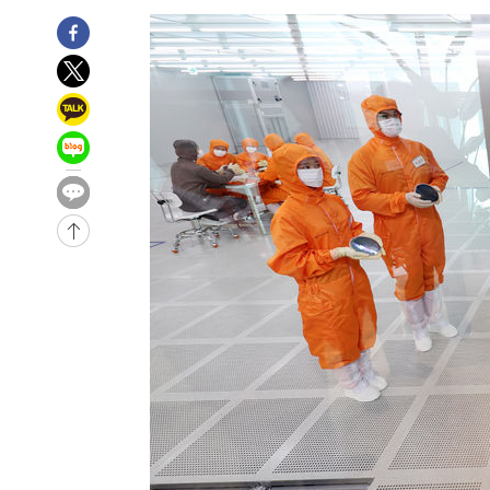
3시간 전 >
[속보]뉴욕증시 상승 마감…S&P 0.6% 나스닥 1.3%↑
-29873초 전 >
낮 최고 35도 '무더위'…동해안 시간당 30㎜ '강한 비'[
-29143초 전 >
[속보]이강인 "감독님이 원하는 마음 느꼈고, 많은 트로피
틀레티코 이적"
-28925초 전 >
수도권 40도 육박 '펄펄'…동해안 일부 지역엔 호의주의
-27894초 전 >
온열질환 사망자 3명 늘어…누적 환자 3000명 돌파
-21839초 전 >
강릉에 시간당 81.4㎜ 물폭탄…도로 잠기고 담벼락 붕괴
-17946초 전 >
백운산서 80년근 천종산삼 9뿌리 발견…감정가 1.3억원
-15656초 전 >
선재도서 해루질 나섰다 실종 60대, 닷새 만에 숨진 채 발
-13190초 전 >
남자 농구, 나고야 아시안게임서 '홈팀' 일본과 한일전
-12566초 전 >
여수 오동도 해상서 모터보트 전복…1명 사망·1명 실종
-8793초 전 >
극한폭염 한풀 꺾이지만…'낮 최고 35도' 무더위, 열대야 
주 날씨]
-5811초 전 >
축구협회 "압수수색·성접대 논란 사과…쇄신의 기회로 삼
-4328초 전 >
[속보]'압수수색·성접대 논란' 축구협회 "실망과 걱정 안
송"
1시간 전 >
'최고 37도' 폭염 지속…강원동해안 최대 150㎜ 비
3시간 전 >
[속보]뉴욕증시 상승 마감…S&P 0.6% 나스닥 1.3%↑