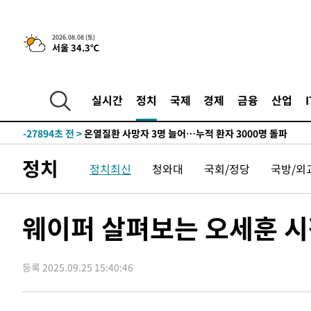
2026.08.08 (토)
서울 34.3℃
3시간 전 >
[속보]뉴욕증시 상승 마감…S&P 0.6% 나스닥 1.3%↑
-29873초 전 >
낮 최고 35도 '무더위'…동해안 시간당 30㎜ '강한 비'[
-29143초 전 >
[속보]이강인 "감독님이 원하는 마음 느꼈고, 많은 트로피
실시간
정치
국제
경제
금융
산업
틀레티코 이적"
-28925초 전 >
수도권 40도 육박 '펄펄'…동해안 일부 지역엔 호의주의
-27894초 전 >
온열질환 사망자 3명 늘어…누적 환자 3000명 돌파
-21839초 전 >
강릉에 시간당 81.4㎜ 물폭탄…도로 잠기고 담벼락 붕괴
정치
정치최신
청와대
국회/정당
국방/외
-17946초 전 >
백운산서 80년근 천종산삼 9뿌리 발견…감정가 1.3억원
-15656초 전 >
선재도서 해루질 나섰다 실종 60대, 닷새 만에 숨진 채 발
-13190초 전 >
남자 농구, 나고야 아시안게임서 '홈팀' 일본과 한일전
웨이퍼 살펴보는 오세훈 
-12566초 전 >
여수 오동도 해상서 모터보트 전복…1명 사망·1명 실종
-8793초 전 >
극한폭염 한풀 꺾이지만…'낮 최고 35도' 무더위, 열대야 
주 날씨]
등록 2025.09.25 15:40:46
-5811초 전 >
축구협회 "압수수색·성접대 논란 사과…쇄신의 기회로 삼
-4328초 전 >
[속보]'압수수색·성접대 논란' 축구협회 "실망과 걱정 안
송"
1시간 전 >
'최고 37도' 폭염 지속…강원동해안 최대 150㎜ 비