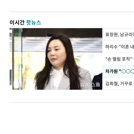
이시간
핫뉴스
하리수 "이혼 
"손 떨림 포착"