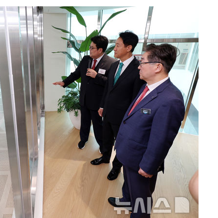
내일날씨]
 원해 아
보
견
계속[다음
겠다"
겨드려 죄