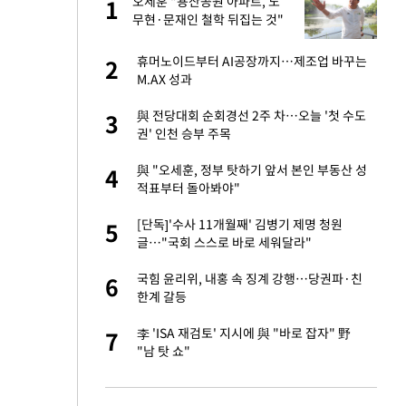
오세훈 "용산공원 아파트, 노
1
1
주일
무현·문재인 철학 뒤집는 것"
 노무현·문재인 철
휴머노이드부터 AI공장까지…제조업 바꾸는
2
2
M.AX 성과
승환·니퍼트가 콕
與 전당대회 순회경선 2주 차…오늘 '첫 수도
3
3
권' 인천 승부 주목
0개 구단, 훈련·휴
與 "오세훈, 정부 탓하기 앞서 본인 부동산 성
4
4
 안전 최우선"
적표부터 돌아봐야"
까지…제조업 바꾸는
[단독]'수사 11개월째' 김병기 제명 청원
5
5
글…"국회 스스로 바로 세워달라"
초췌한 근황…충주시
국힘 윤리위, 내홍 속 징계 강행…당권파·친
6
6
한계 갈등
…품목별 희비, 변
李 'ISA 재검토' 지시에 與 "바로 잡자" 野
7
7
①]
"남 탓 쇼"