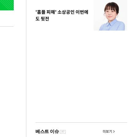
'홈플 피해' 소상공인 이번에
도 뒷전