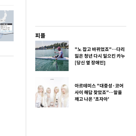
피플
"노 잡고 바뀌었죠"…다리
잃은 청년 다시 일으킨 카누
[당신 옆 장애인]
아르테미스 "대중성·코어
사이 해답 찾았죠"…알을
깨고 나온 '초자아'