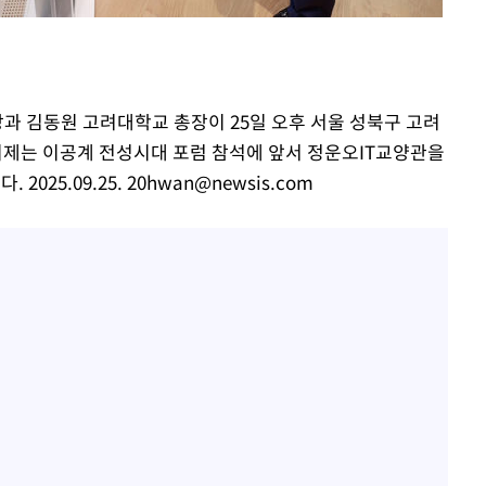
"창 3개 띄워도 답답함 없
1
네"…'폴드8 울트라', 일
써보니
오세훈 "용산공원 아파트,
2
학 뒤집는 것"
장과 김동원 고려대학교 총장이 25일 오후 서울 성북구 고려
김도영·곽빈·안현민…오
3
제는 이공계 전성시대 포럼 참석에 앞서 정운오IT교양관을
집은 차기 메이저리거
2025.09.25.
20hwan@newsis.com
'폭염 휴식기' 프로야구 1
4
식 병행…"야외 훈련 해도
휴머노이드부터 AI공장
5
M.AX 성과
'리센느 논란' 김선태, 
6
장 "다시 돌아올 생각?"
폭염에 장바구니 물가 들썩
7
수는 고온[폭염 속 경제는