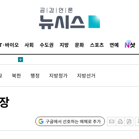
내일날씨]
 원해 아
IT·바이오
사회
수도권
지방
문화
스포츠
연예
보
교
북한
행정
지방정가
지방선거
견
시장
계속[다음
겠다"
구글에서 선호하는 매체로 추가
겨드려 죄