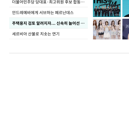
더불어민주당 당대표·최고위원 후보 합동연설회
안드레예바에게 서브하는 페르난데스
주택용지 검토 알려지자... 신속히 늘어선 '근조화환'
세르비아 산불로 치솟는 연기