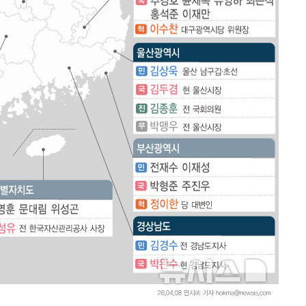
한정수 "황정민 선배만 피
1
해…떳떳하면 신분 공개하
0.30%
LAFC 손흥민, 리그스컵 
2
 차에 첫
격…득점포 재가동 도전
'
이강인, 오늘 서울서 AT
3
(종합)
식…'전례 없는 특급대우'
제니, 동거 여부 물음에 
4
대우'
웃음
'온도차'
'여긴 20도, 저긴 50도
5
폭염 저감시설 '온도차'
 밝혀
발로 부상
사우디 남서부 아람코 자
6
손흥민, 68분 뛰고 2경기 
7
카에 1-0 승리(종합)