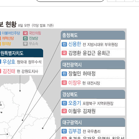
(종합)
대우'
'온도차'
 밝혀
발로 부상
되길"
시작'
승리…정청래
청래
청래 승리
7%·정청래
2%·김민석