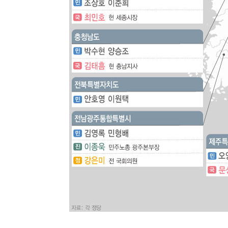
46.35%
-21326초 전 >
[속보]與 당대표 경선, 강원 권리당원 투표 김민석 승리…5
득표
-19244초 전 >
"일본축구협회, 대한축구협회 성 접대 의혹 심판 조사"
-11886초 전 >
[속보]장은수, KLPGA 제주삼다수 역전 우승…데뷔 10년
정상
-7251초 전 >
"얼마나 더웠으면"…안동 물길공원서 헤엄친 구렁이 '소동
-7178초 전 >
손흥민, 68분 뛰고 2경기 침묵…LAFC, 톨루카에 1-0 승리
-6450초 전 >
'2경기 연속 침묵' 손흥민, 톨루카전 68분만 뛰고 슈팅 0개
-5202초 전 >
이강인, 오늘 서울서 AT마드리드 입단식…'전례 없는 특급
2시간 전 >
'여긴 20도, 저긴 50도'…열화상 카메라로 본 폭염 저감시설 
2시간 전 >
콜롬비아 신임 우파 대통령 취임 하루만에 차량폭탄 폭발 사건
4시간 전 >
튀르키예 외무장관, "메카 3국 방위협정은 이란이 목표 아냐 "
4시간 전 >
이군이 불법 군시설 건설한 레바논 남부에서 레바논군 3명 폭