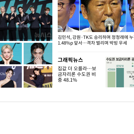
 드러난 홍제천…물고기 떼죽음
김민석, 강원·TK도 승리하며 정청래에 
1.48%p 앞서…격차 벌리며 박빙 우세
그래픽뉴스
집값 더 오를라…보
금자리론 수도권 비
중 48.1%