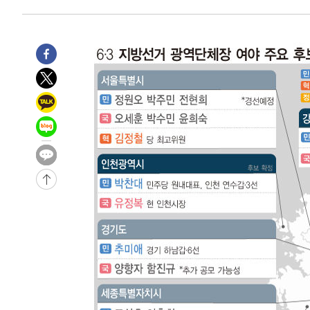
-7178초 전 >
손흥민, 68분 뛰고 2경기 침묵…LAFC, 톨루카에 1-0 승리
-6450초 전 >
'2경기 연속 침묵' 손흥민, 톨루카전 68분만 뛰고 슈팅 0개
-5202초 전 >
이강인, 오늘 서울서 AT마드리드 입단식…'전례 없는 특급
2시간 전 >
'여긴 20도, 저긴 50도'…열화상 카메라로 본 폭염 저감시설 
2시간 전 >
콜롬비아 신임 우파 대통령 취임 하루만에 차량폭탄 폭발 사건
4시간 전 >
튀르키예 외무장관, "메카 3국 방위협정은 이란이 목표 아냐 "
4시간 전 >
이군이 불법 군시설 건설한 레바논 남부에서 레바논군 3명 폭
-31078초 전 >
네타냐후, 트럼프의 가자 평화 2차 15개조 평화안 '거부'
-27674초 전 >
이강인 ATM 입단식에 '상암벌 들썩'…"세계적인 선수 
-26670초 전 >
태풍 돌핀, 중 저장성 타이저우시 해안에 상륙 (1보)
-24016초 전 >
AT마드리드 데뷔 앞둔 이강인, 맨시티전 선발 대신 '벤치 
-22646초 전 >
[속보]與 강원·TK 당원투표 합산 김민석 48.54%로 
44.40%
-21980초 전 >
與 강원·TK 당원투표 합산 김민석 46.01%로 승리…정
44.53%
-21820초 전 >
[속보]與전대 권리당원투표…강원·경북 김민석, 대구 정
-21627초 전 >
[속보]與 당대표 경선, 경북 권리당원 투표 김민석 47.3
45.71%
-21529초 전 >
[속보]與 당대표 경선, 대구 권리당원 투표 정청래 47.8