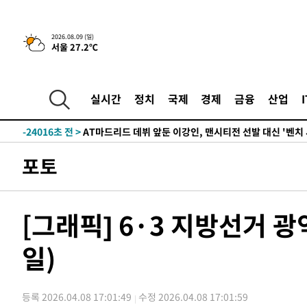
2026.08.09 (일)
서울 27.2℃
4시간 전 >
이군이 불법 군시설 건설한 레바논 남부에서 레바논군 3명 폭
-31078초 전 >
네타냐후, 트럼프의 가자 평화 2차 15개조 평화안 '거부'
-27674초 전 >
이강인 ATM 입단식에 '상암벌 들썩'…"세계적인 선수 
실시간
정치
국제
경제
금융
산업
-26670초 전 >
태풍 돌핀, 중 저장성 타이저우시 해안에 상륙 (1보)
-24016초 전 >
AT마드리드 데뷔 앞둔 이강인, 맨시티전 선발 대신 '벤치 
-22646초 전 >
[속보]與 강원·TK 당원투표 합산 김민석 48.54%로 
포토
44.40%
-21980초 전 >
與 강원·TK 당원투표 합산 김민석 46.01%로 승리…정
44.53%
-21820초 전 >
[속보]與전대 권리당원투표…강원·경북 김민석, 대구 정
-21627초 전 >
[속보]與 당대표 경선, 경북 권리당원 투표 김민석 47.3
[그래픽] 6·3 지방선거 광
45.71%
-21529초 전 >
[속보]與 당대표 경선, 대구 권리당원 투표 정청래 47.8
46.35%
일)
-21326초 전 >
[속보]與 당대표 경선, 강원 권리당원 투표 김민석 승리…5
득표
-19244초 전 >
"일본축구협회, 대한축구협회 성 접대 의혹 심판 조사"
-11886초 전 >
[속보]장은수, KLPGA 제주삼다수 역전 우승…데뷔 10년
등록 2026.04.08 17:01:49
수정 2026.04.08 17:01:59
정상
-7251초 전 >
"얼마나 더웠으면"…안동 물길공원서 헤엄친 구렁이 '소동