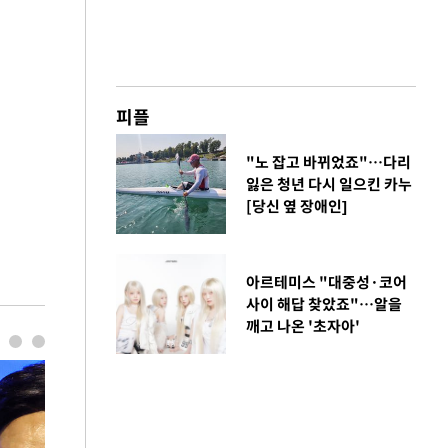
피플
"노 잡고 바뀌었죠"…다리
잃은 청년 다시 일으킨 카누
[당신 옆 장애인]
아르테미스 "대중성·코어
사이 해답 찾았죠"…알을
깨고 나온 '초자아'