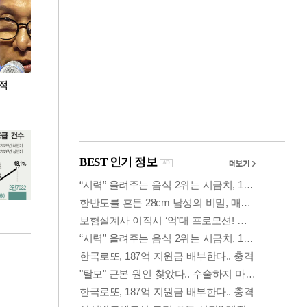
누적
용산·강남·서초 유휴부지까지…세제 이은 '영끌'
폭염 속 주말 풍
공급대책 윤곽