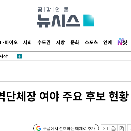
발로 부상
되길"
IT·바이오
사회
수도권
지방
문화
스포츠
연예
시작'
승리…정청래
청래
청래 승리
7%·정청래
역단체장 여야 주요 후보 현황 
2%·김민석
0.30%
 차에 첫
구글에서 선호하는 매체로 추가
'