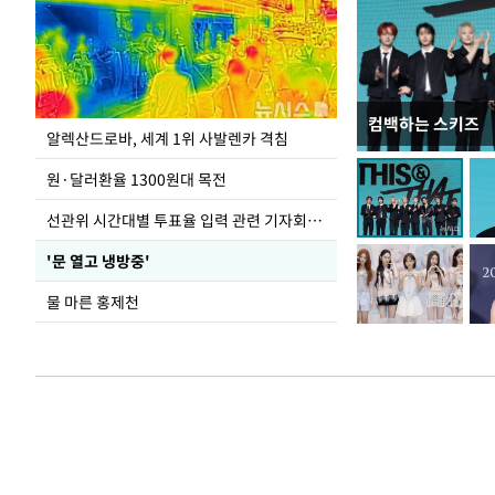
컴백하는 스키즈
극한 폭염에 바닥
알렉산드로바, 세계 1위 사발렌카 격침
도
원·달러환율 1300원대 목전
선관위 시간대별 투표율 입력 관련 기자회견하는 주진우 의원
'문 열고 냉방중'
물 마른 홍제천