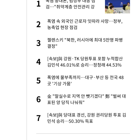
폭염 중대본, 범정부 대응 점
1
1
라"
검…"취약계층 안전관리 강
화"
톨루카전 선발 출
폭염 속 외국인 근로자 잇따라 사망…정부,
2
2
농축업 현장 점검
마드리드 입단
젤렌스키 "북한, 러시아에 최대 5만명 파병
3
3
결정"
"여기까지만 하자"
[속보]與 강원·TK 당원투표 포함 누적합산
4
4
김민석 46.01%로 승리…정청래 44.53%
'…열화상 카메라로 본
폭염에 물부족까지…대구·부산 등 전국 48
5
5
곳 '기상 가뭄'
잔 정유시설서 화재
金 "말실수로 지역 안 뺏기겠다" 鄭 "벌써 대
6
6
표된 양 당직 나눠줘"
침묵…LAFC, 톨루
[속보]與 당대표 경선, 강원 권리당원 투표 김
7
7
민석 승리…50.30% 득표