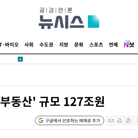
 등 9곳
요 선제 대
단
IT·바이오
사회
수도권
지방
문화
스포츠
연예
무'
 마쳐
부장 기소
자부동산' 규모 127조원
"
협회
 교수…이
구글에서 선호하는 매체로 추가
 절차 개시
액