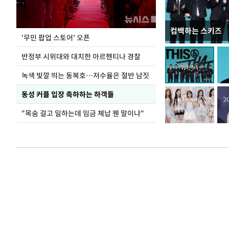
컴백하는 스키즈
지석천 뒤덮은 
'무민 팝업 스토어' 오픈
반정부 시위대와 대치한 아르헨티나 경찰
녹색 빛깔 띄는 동복호…저수율은 절반 남짓
동성 커플 입장 축하하는 하객들
"목숨 걸고 일하는데 임금 체납 웬 말이냐"