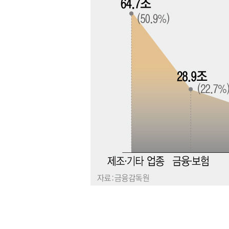
-22480초 전 >
11시간 압수수색에 성접대 파문까지…'쑥대밭' 된 축구
-21502초 전 >
[속보]규제합리화위원회 부위원장에 김태유 서울대 공대
병태 후임
-17860초 전 >
[속보]국힘 윤리위, '돌려차기 발언' 진종오·서범수 징계
-13185초 전 >
[속보] 7월 중국 수출 23.9%↑ 수입 27.5%↑…무역총
25.3%↑
-10345초 전 >
[속보]'채상병 순직 책임' 임성근, 항소심도 징역 3년
-10211초 전 >
[속보]종합특검, '관저이전 봐주기 감사' 유병호 구속기소
-6811초 전 >
민주 콩고 에볼라환자 4천명 돌파, 4053명 발생 1850명 
-6061초 전 >
[속보]'300억원대 사기 혐의' 차가원 대표 구속 송치
-5255초 전 >
"미 전국적 살모네라 식중독 원인은 멕시코산 할라피뇨"-- 
-3768초 전 >
[속보]경찰·노동부, HL만도 평택사업장 끼임 사망 관련 
-3649초 전 >
[속보]합수본, '투표율 허위 입력' 중앙·서울·경기도 선관위
압수수색