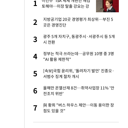
건물
이언주 "ISA 세제 개편안 재검
1
1
토해야…미장 탈출 강요는 강
압적 행정"
친구들과 연락 끊어"
지방공기업 20곳 경영평가 최상위…부진 5
2
2
곳은 경영진단
련 직접 해봤습니
광주 5개 자치구, 동광주시·서광주시 등 5개
3
3
'완벽 소화'
시 전환
·국가대표 병행하더
정부는 적극 쓰라는데…공무원 10명 중 3명
4
4
"AI 활용 제한적"
용객 제한을" vs
[속보]국힘 윤리위, '돌려차기 발언' 진종오·
5
5
"
서범수 징계 절차 개시
하 주택은 보유·양도
올해만 온열산재 8건…취약사업장 11% '안
6
6
전조치 위반'
75원 분기 배
與 황희 "버스 하우스 제안…이동 용이한 장
7
7
방안 확정"
점도 있을 것"