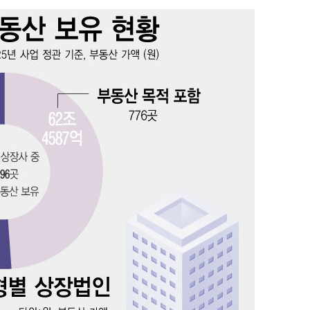
사망
CDC
압수수색
 등 9곳
요 선제 대
단
무'
 마쳐
부장 기소
"