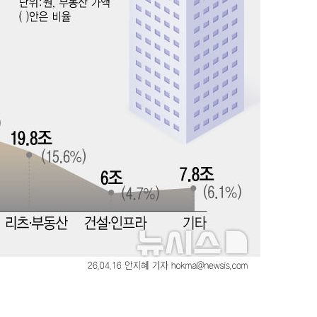
"서장훈, 28억에 산 서초 
1
450억에 매물로"
협회
 교수…이
전현무 "전 연인 집착에 
2
 절차 개시
액
"여군 지원 막힌 UDT 훈
3
다"…707 출신 女유튜버 
박찬민 딸 박민하, 배우
4
사망
니…여유로운 근황 공개
"한강수영장, 문신 노출 이
CDC
5
"출입 막는 건 명백한 차별
압수수색
 등 9곳
구윤철 "실거주 30억 이
6
세 모두 완화"
[속보]SK하이닉스, 주당 3
7
당…"3분기 중 주주환원 