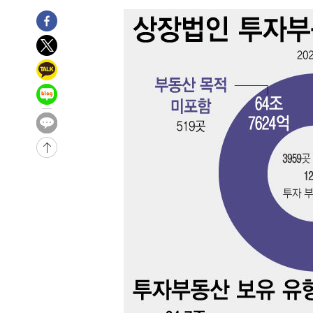
25.3%↑
-10345초 전 >
[속보]'채상병 순직 책임' 임성근, 항소심도 징역 3년
-10211초 전 >
[속보]종합특검, '관저이전 봐주기 감사' 유병호 구속기소
-6811초 전 >
민주 콩고 에볼라환자 4천명 돌파, 4053명 발생 1850명 
-6061초 전 >
[속보]'300억원대 사기 혐의' 차가원 대표 구속 송치
-5255초 전 >
"미 전국적 살모네라 식중독 원인은 멕시코산 할라피뇨"-- 
-3768초 전 >
[속보]경찰·노동부, HL만도 평택사업장 끼임 사망 관련 
-3649초 전 >
[속보]합수본, '투표율 허위 입력' 중앙·서울·경기도 선관위
압수수색
-30881초 전 >
SK하이닉스, 용인·청주 팹에 54조 투자…"AI 메모리 수
응"
-27737초 전 >
여자배구 이재영·이다영 자매, 아제르바이잔 투란VC 입
-26990초 전 >
외국인 심판 성 접대 7경기 들여다보니…한국 축구 '5승 2
-26724초 전 >
[속보]코스닥, 2.86포인트(0.36%) 내린 798.81마감
-26677초 전 >
[속보]코스피, 6200선 약보합…0.60% 내린 6258.77에
-26657초 전 >
[속보]원·달러 환율, 7.7원 내린 1416.1원 마감
-26546초 전 >
[속보] 노원서 40.1도 관측…서울, 2018년 이후 첫 40도
-23636초 전 >
[속보]종합특검, '계엄 수용공간 확보' 신용해 前교정본
-22509초 전 >
외신들도 주목한 韓축구 파문…"국민적 공분에 수사 재개