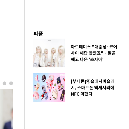
피플
아르테미스 "대중성·코어
사이 해답 찾았죠"…알을
깨고 나온 '초자아'
[부니콘]⑥슬래시비슬래
시, 스마트폰 액세서리에
NFC 더했다