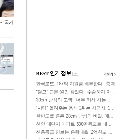
…"국가
홈플러스, 67개 점포 가오픈… 13일 정식 개장
오세훈 서울시장,
환경 점검