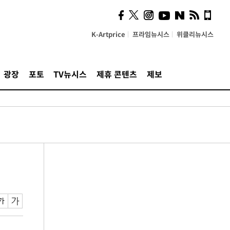
K-Artprice
프라임뉴시스
위클리뉴시스
광장
포토
TV뉴시스
제휴 콘텐츠
제보