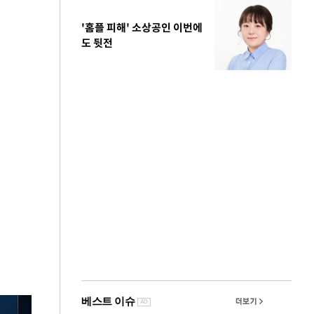
'홈플 피해' 소상공인 이번에
도 뒷전