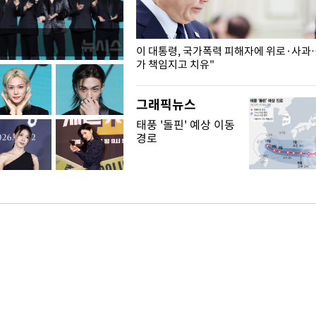
개구리밥
이 대통령, 국가폭력 피해자에 위로·사과
가 책임지고 치유"
그래픽뉴스
태풍 '돌핀' 예상 이동
경로