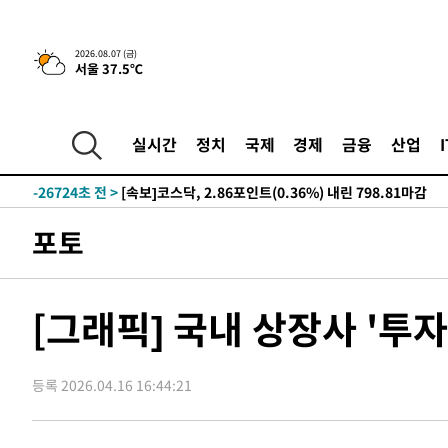
2026.08.07 (금)
서울 37.5℃
-3649초 전 >
[속보]합수본, '투표율 허위 입력' 중앙·서울·경기도 선관위
압수수색
-30881초 전 >
SK하이닉스, 용인·청주 팹에 54조 투자…"AI 메모리 수
응"
-27737초 전 >
여자배구 이재영·이다영 자매, 아제르바이잔 투란VC 입
실시간
정치
국제
경제
금융
산업
-26990초 전 >
외국인 심판 성 접대 7경기 들여다보니…한국 축구 '5승 2
-26724초 전 >
[속보]코스닥, 2.86포인트(0.36%) 내린 798.81마감
-26677초 전 >
[속보]코스피, 6200선 약보합…0.60% 내린 6258.77에
포토
-26657초 전 >
[속보]원·달러 환율, 7.7원 내린 1416.1원 마감
-26546초 전 >
[속보] 노원서 40.1도 관측…서울, 2018년 이후 첫 40도
-23636초 전 >
[속보]종합특검, '계엄 수용공간 확보' 신용해 前교정본
[그래픽] 국내 상장사 '투
-22509초 전 >
외신들도 주목한 韓축구 파문…"국민적 공분에 수사 재개
-22480초 전 >
11시간 압수수색에 성접대 파문까지…'쑥대밭' 된 축구
등록 2026.04.16 16:44:21
-21502초 전 >
[속보]규제합리화위원회 부위원장에 김태유 서울대 공대
병태 후임
-17860초 전 >
[속보]국힘 윤리위, '돌려차기 발언' 진종오·서범수 징계
-13185초 전 >
[속보] 7월 중국 수출 23.9%↑ 수입 27.5%↑…무역총