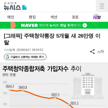
메인
랭킹
섹션
포토
[그래픽] 주택청약통장 5개월 새 26만명 이
탈
기사등록
2026/04/17 08:56:53
가
가
구글에서 선호하는 매체로 추가