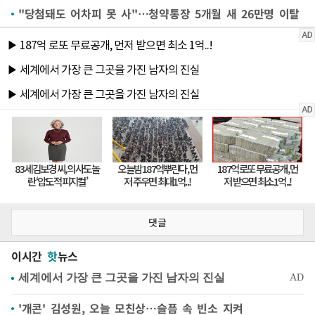
"당첨돼도 어차피 못 사"…청약통장 5개월 새 26만명 이탈
댓글
이시간
핫
뉴스
'개콘' 김성원, 오늘 모친상…슬픔 속 빈소 지켜