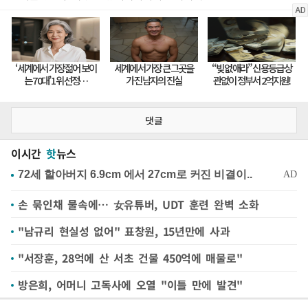
댓글
이시간
핫
뉴스
손 묶인채 물속에… 女유튜버, UDT 훈련 완벽 소화
"남규리 현실성 없어" 표창원, 15년만에 사과
"서장훈, 28억에 산 서초 건물 450억에 매물로"
방은희, 어머니 고독사에 오열 "이틀 만에 발견"