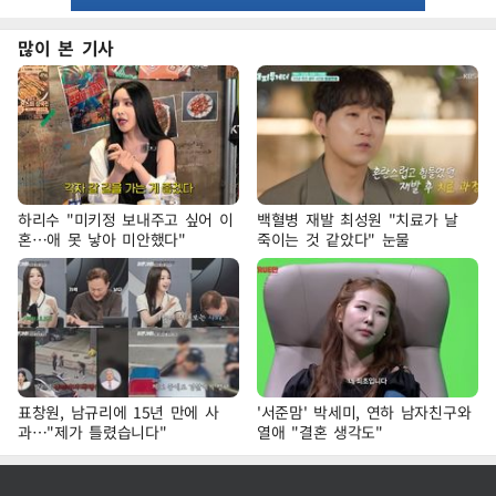
많이 본 기사
하리수 "미키정 보내주고 싶어 이
백혈병 재발 최성원 "치료가 날
혼…애 못 낳아 미안했다"
죽이는 것 같았다" 눈물
표창원, 남규리에 15년 만에 사
'서준맘' 박세미, 연하 남자친구와
과…"제가 틀렸습니다"
열애 "결혼 생각도"