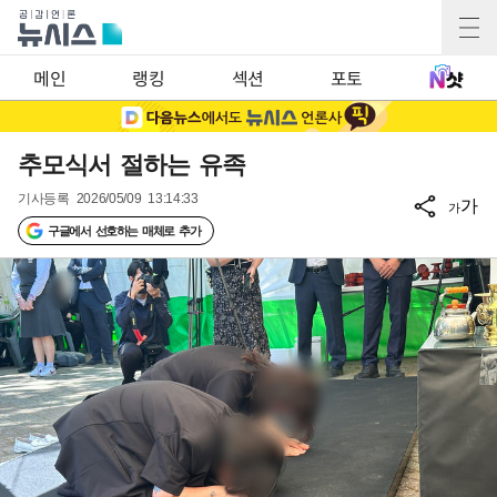
메인
랭킹
섹션
포토
추모식서 절하는 유족
기사등록
2026/05/09 13:14:33
가
가
구글에서 선호하는 매체로 추가