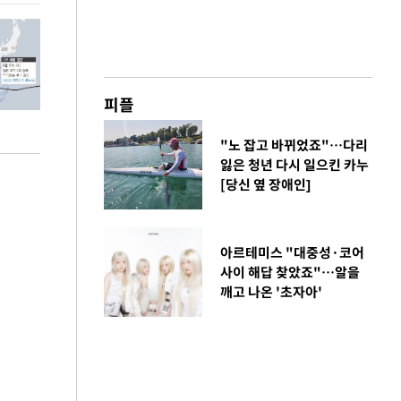
피플
"노 잡고 바뀌었죠"…다리
잃은 청년 다시 일으킨 카누
[당신 옆 장애인]
아르테미스 "대중성·코어
사이 해답 찾았죠"…알을
깨고 나온 '초자아'