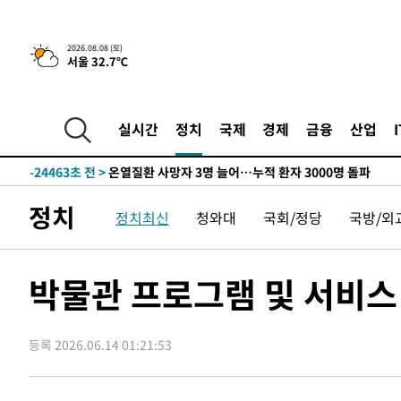
2026.08.08 (토)
서울 32.7℃
4시간 전 >
[속보]뉴욕증시 상승 마감…S&P 0.6% 나스닥 1.3%↑
-26442초 전 >
낮 최고 35도 '무더위'…동해안 시간당 30㎜ '강한 비'[
-25712초 전 >
[속보]이강인 "감독님이 원하는 마음 느꼈고, 많은 트로피
실시간
정치
국제
경제
금융
산업
틀레티코 이적"
-25494초 전 >
수도권 40도 육박 '펄펄'…동해안 일부 지역엔 호의주의
-24463초 전 >
온열질환 사망자 3명 늘어…누적 환자 3000명 돌파
-18408초 전 >
강릉에 시간당 81.4㎜ 물폭탄…도로 잠기고 담벼락 붕괴
정치
정치최신
청와대
국회/정당
국방/외
-14515초 전 >
백운산서 80년근 천종산삼 9뿌리 발견…감정가 1.3억원
-12225초 전 >
선재도서 해루질 나섰다 실종 60대, 닷새 만에 숨진 채 발
-9759초 전 >
남자 농구, 나고야 아시안게임서 '홈팀' 일본과 한일전
박물관 프로그램 및 서비스
-9135초 전 >
여수 오동도 해상서 모터보트 전복…1명 사망·1명 실종
-5362초 전 >
극한폭염 한풀 꺾이지만…'낮 최고 35도' 무더위, 열대야 
주 날씨]
등록 2026.06.14 01:21:53
-2380초 전 >
축구협회 "압수수색·성접대 논란 사과…쇄신의 기회로 삼
-897초 전 >
[속보]'압수수색·성접대 논란' 축구협회 "실망과 걱정 안겨
2시간 전 >
'최고 37도' 폭염 지속…강원동해안 최대 150㎜ 비