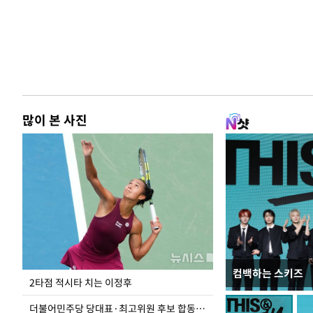
많이 본 사진
컴백하는 스키즈
청와대 일주일
2타점 적시타 치는 이정후
더불어민주당 당대표·최고위원 후보 합동연설회