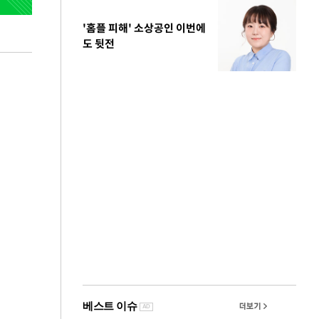
'홈플 피해' 소상공인 이번에
도 뒷전