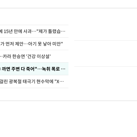
표창원, 남규리에 15년 만에 사과…"제가 틀렸습니다"
내가 먼저 제안…아기 못 낳아 미안"
…카라 한승연 '건강 이상설'
차가원 "○○○ 까면 주변 다 죽어"…녹취 폭로 파장
김희철, 거꾸로 걸린 광복절 태극기 현수막에 "X돌았네"