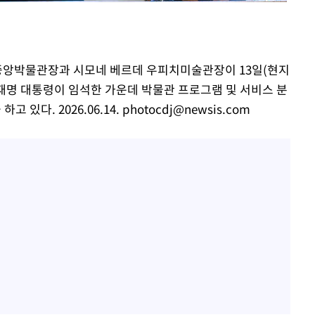
"창 3개 띄워도 답답함 없
1
네"…'폴드8 울트라', 일
써보니
오세훈 "용산공원 아파트,
2
학 뒤집는 것"
립중앙박물관장과 시모네 베르데 우피치미술관장이 13일(현지
명 대통령이 임석한 가운데 박물관 프로그램 및 서비스 분
김도영·곽빈·안현민…오
3
집은 차기 메이저리거
 있다. 2026.06.14.
photocdj@newsis.com
'폭염 휴식기' 프로야구 1
4
식 병행…"야외 훈련 해도
휴머노이드부터 AI공장
5
M.AX 성과
'덜 똘똘한 한 채' 시대 
6
에 쏠리는 관심[세제 개편,
'리센느 논란' 김선태, 
7
장 "다시 돌아올 생각?"