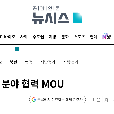
내일날씨]
 원해 아
IT·바이오
사회
수도권
지방
문화
스포츠
연예
보
교
북한
행정
지방정가
지방선거
견
 분야 협력 MOU
계속[다음
겠다"
구글에서 선호하는 매체로 추가
드려 죄송"