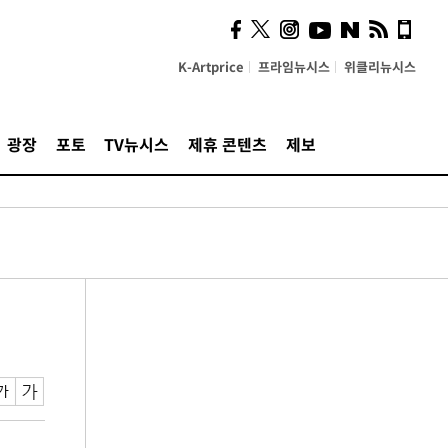
K-Artprice
프라임뉴시스
위클리뉴시스
광장
포토
TV뉴시스
제휴 콘텐츠
제보