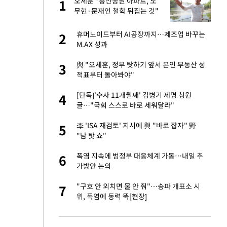
오세훈 "용산공원 아파트, 노
1
1
주일
무현·문재인 철학 뒤집는 것"
 노무현·문재인 철
휴머노이드부터 AI공장까지…제조업 바꾸는
2
2
M.AX 성과
승환·니퍼트가 콕
與 "오세훈, 정부 탓하기 앞서 본인 부동산 성
3
3
적표부터 돌아봐야"
0개 구단, 훈련·휴
[단독]'수사 11개월째' 김병기 제명 청원
4
4
 안전 최우선"
글…"국회 스스로 바로 세워달라"
까지…제조업 바꾸는
李 'ISA 재검토' 지시에 與 "바로 잡자" 野
5
5
"남 탓 쇼"
오나…20억대 아파트
폭염 지속에 범정부 대응체계 가동…내일 추
6
6
 그 이후②]
가방안 논의
초췌한 근황…충주시
"구호 안 외치면 물 안 줘"…송파 개표소 시
7
7
위, 폭염에 동력 뚝[현장]