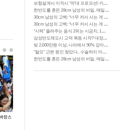
 바캉스
용산어린이정원 앞 즐비한 근조화환, 왜?
이번주 국회에는 