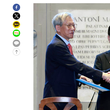
4시간 전 >
[속보]뉴욕증시 상승 마감…S&P 0.6% 나스닥 1.3%↑
-26442초 전 >
낮 최고 35도 '무더위'…동해안 시간당 30㎜ '강한 비'[
-25712초 전 >
[속보]이강인 "감독님이 원하는 마음 느꼈고, 많은 트로피
틀레티코 이적"
-25494초 전 >
수도권 40도 육박 '펄펄'…동해안 일부 지역엔 호의주의
-24463초 전 >
온열질환 사망자 3명 늘어…누적 환자 3000명 돌파
-18408초 전 >
강릉에 시간당 81.4㎜ 물폭탄…도로 잠기고 담벼락 붕괴
-14515초 전 >
백운산서 80년근 천종산삼 9뿌리 발견…감정가 1.3억원
-12225초 전 >
선재도서 해루질 나섰다 실종 60대, 닷새 만에 숨진 채 발
-9759초 전 >
남자 농구, 나고야 아시안게임서 '홈팀' 일본과 한일전
-9135초 전 >
여수 오동도 해상서 모터보트 전복…1명 사망·1명 실종
-5362초 전 >
극한폭염 한풀 꺾이지만…'낮 최고 35도' 무더위, 열대야 
주 날씨]
-2380초 전 >
축구협회 "압수수색·성접대 논란 사과…쇄신의 기회로 삼
-897초 전 >
[속보]'압수수색·성접대 논란' 축구협회 "실망과 걱정 안겨
2시간 전 >
'최고 37도' 폭염 지속…강원동해안 최대 150㎜ 비
4시간 전 >
[속보]뉴욕증시 상승 마감…S&P 0.6% 나스닥 1.3%↑