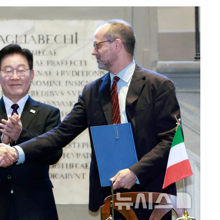
내일날씨]
 원해 아
보
견
계속[다음
겠다"
드려 죄송"