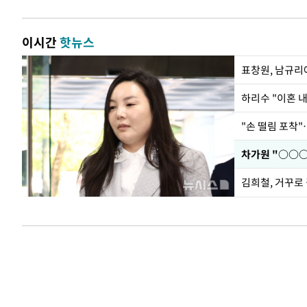
이시간
핫뉴스
하리수 "이혼 
"손 떨림 포착"