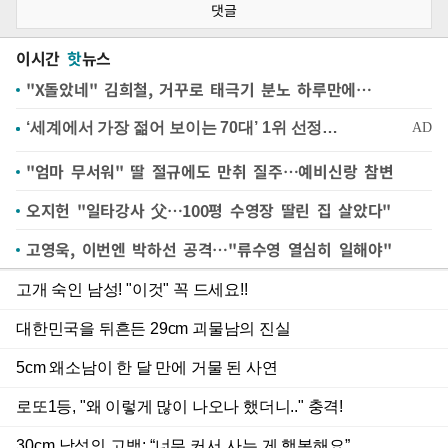
댓글
이시간
핫
뉴스
"X돌았네" 김희철, 거꾸로 태극기 분노 하루만에…
"엄마 무서워" 딸 절규에도 만취 질주…예비신랑 참변
오지헌 "일타강사 父…100평 수영장 딸린 집 살았다"
고영욱, 이번엔 박하선 공격…"류수영 열심히 일해야"