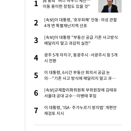
 사
與 황희 "버스 하우스 제안…
1
1
이동 용이한 장점도 있을 것"
경기 들여다보니…한
[속보]이 대통령, '호우피해' 안동·의성 관할
2
2
4개 면 특별재난지역 선포
 분기배당 결정…3
[속보]이 대통령 "부동산 공급 기존 사고방식
3
3
표
매달리지 말고 과감히 실천"
75원 분기 배
광주 5개 자치구, 동광주시·서광주시 등 5개
4
4
방안 확정"
시 전환
안…이동 용이한 장
이 대통령, 6시간 부동산 회의서 공급 논
5
5
의…"기존 사고 방식에 매달리지 말고 과감
히 실천"(종합)
…"배우가 내 길 아
[속보]규제합리화위원회 부위원장에 김태유
6
6
서울대 공대 교수…이병태 후임
 밥 사줘…상대 주장
이 대통령, 'ISA·주가누르기 방지법' 개편안
7
7
재검토 지시