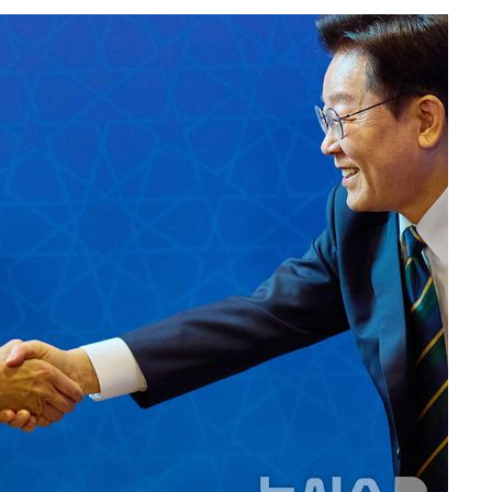
쳐
기소
수…이병태
지(종합)
0.3만개
 4.1%로
말고 과감히
쪽 아웃바
하향
재난지역 선
희망지 못
]