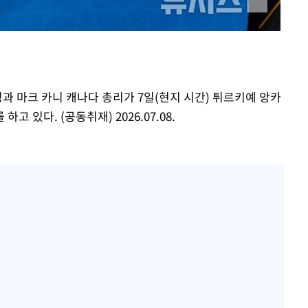
홍서범♥조갑경, 아들 불륜
1
과 후 근황…밝은 미소
제 대응"
외국인 심판 성 접대 7
2
국 축구 '5승 2무'
SK하이닉스, 주당 375원
3
쳐
령과 마크 카니 캐나다 총리가 7일(현지 시간) 튀르키예 앙카
분기 중 추가 주주환원 발
 있다. (공동취재) 2026.07.08.
[속보]SK하이닉스, 주당 3
4
당…"3분기 중 주주환원 
기소
與 황희 "버스 하우스 제
5
점도 있을 것"
수…이병태
최성원, 백혈병 두 번 투병
6
닌가 싶었다"
황정민 20년 팬 "내게도
7
틀리다 확신"