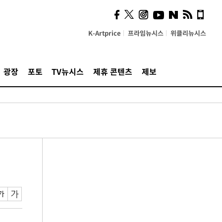
K-Artprice
프라임뉴시스
위클리뉴시스
광장
포토
TV뉴시스
제휴 콘텐츠
제보