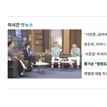
이시간
핫뉴스
"서장훈, 28억
방은희, 어머니 
'서준맘' 박세미
황기순 "원정도
백혈병 재발 최성