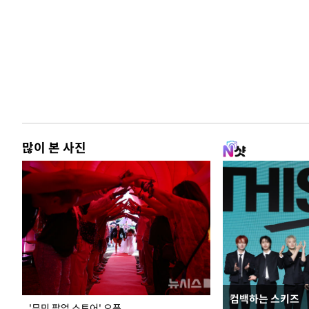
많이 본 사진
컴백하는 스키즈
지석천 뒤덮은 
'무민 팝업 스토어' 오픈