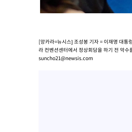
17분 전 >
SK하이닉스, 용인·청주 팹에 54조 투자…"AI 메모리 수요 선
1시간 전 >
여자배구 이재영·이다영 자매, 아제르바이잔 투란VC 입단
1시간 전 >
외국인 심판 성 접대 7경기 들여다보니…한국 축구 '5승 2무'
1시간 전 >
[속보]코스닥, 2.86포인트(0.36%) 내린 798.81마감
1시간 전 >
[속보]코스피, 6200선 약보합…0.60% 내린 6258.77에 마
[앙카라=뉴시스] 조성봉 기자 = 이재명 대통
1시간 전 >
[속보]원·달러 환율, 7.7원 내린 1416.1원 마감
라 컨벤션센터에서 정상회담을 하기 전 악수를 하고
1시간 전 >
[속보] 노원서 40.1도 관측…서울, 2018년 이후 첫 40도
suncho21@newsis.com
2시간 전 >
[속보]종합특검, '계엄 수용공간 확보' 신용해 前교정본부장 
2시간 전 >
외신들도 주목한 韓축구 파문…"국민적 공분에 수사 재개"
2시간 전 >
11시간 압수수색에 성접대 파문까지…'쑥대밭' 된 축구협회
2시간 전 >
[속보]규제합리화위원회 부위원장에 김태유 서울대 공대 교
후임