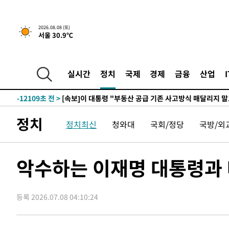
2026.08.08 (토)
서울 30.9℃
2시간 전 >
[속보]규제합리화위원회 부위원장에 김태유 서울대 공대 교
후임
-19659초 전 >
이강인, 폭염 속 AT마드리드 첫 훈련…80명 식사 대접까
-16798초 전 >
미 사업체 일자리, 7월에 2.3만개 순감하고 그 전 2개월 1
실시간
정치
국제
경제
금융
산업
하향수정 (2보)
-16246초 전 >
[속보] 미 사업체, 일자리 7월에 2.3만 개 줄어…실업률은
↓
-12109초 전 >
[속보]이 대통령 "부동산 공급 기존 사고방식 매달리지 
실천"
-11194초 전 >
이란, "오만과 '중앙 단일 루트' 합의…북쪽 인바운드·남
정치
정치최신
청와대
국회/정당
국방/외
운드는 임시"
-2762초 전 >
"낮 기온 소폭 하락"…수도권 폭염중대경보, 폭염경보로 
-2726초 전 >
[속보]이 대통령, '호우피해' 안동·의성 관할 4개 면 특별
포
-2689초 전 >
[단독]중수청 지원 검사들, 정원 초과 시 낮은 계급 임용…
악수하는 이재명 대통령과 
갈 수도
-660초 전 >
낮 최고 37도 찜통더위…곳곳 소나기·강원 많은 비[내일날씨
17분 전 >
SK하이닉스, 용인·청주 팹에 54조 투자…"AI 메모리 수요 선
등록 2026.07.08 04:10:24
1시간 전 >
여자배구 이재영·이다영 자매, 아제르바이잔 투란VC 입단
1시간 전 >
외국인 심판 성 접대 7경기 들여다보니…한국 축구 '5승 2무'
1시간 전 >
[속보]코스닥, 2.86포인트(0.36%) 내린 798.81마감