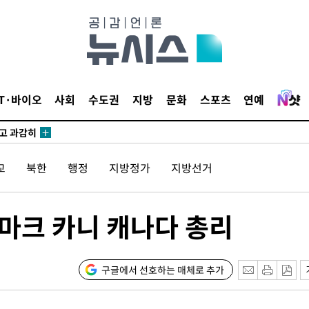
수…이병태
지(종합)
0.3만개
IT·바이오
사회
수도권
지방
문화
스포츠
연예
 4.1%로
말고 과감히
쪽 아웃바
교
북한
행정
지방정가
지방선거
하향
재난지역 선
희망지 못
마크 카니 캐나다 총리
]
제 대응"
구글에서 선호하는 매체로 추가