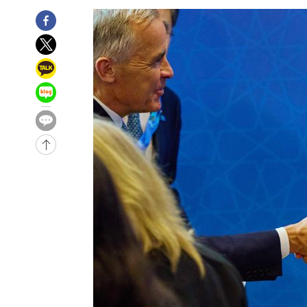
1시간 전 >
[속보]코스피, 6200선 약보합…0.60% 내린 6258.77에 마
1시간 전 >
[속보]원·달러 환율, 7.7원 내린 1416.1원 마감
1시간 전 >
[속보] 노원서 40.1도 관측…서울, 2018년 이후 첫 40도
2시간 전 >
[속보]종합특검, '계엄 수용공간 확보' 신용해 前교정본부장 
2시간 전 >
외신들도 주목한 韓축구 파문…"국민적 공분에 수사 재개"
2시간 전 >
11시간 압수수색에 성접대 파문까지…'쑥대밭' 된 축구협회
2시간 전 >
[속보]규제합리화위원회 부위원장에 김태유 서울대 공대 교
후임
-19659초 전 >
이강인, 폭염 속 AT마드리드 첫 훈련…80명 식사 대접까
-16798초 전 >
미 사업체 일자리, 7월에 2.3만개 순감하고 그 전 2개월 1
하향수정 (2보)
-16246초 전 >
[속보] 미 사업체, 일자리 7월에 2.3만 개 줄어…실업률은
↓
-12109초 전 >
[속보]이 대통령 "부동산 공급 기존 사고방식 매달리지 
실천"
-11194초 전 >
이란, "오만과 '중앙 단일 루트' 합의…북쪽 인바운드·남
운드는 임시"
-2762초 전 >
"낮 기온 소폭 하락"…수도권 폭염중대경보, 폭염경보로 
-2726초 전 >
[속보]이 대통령, '호우피해' 안동·의성 관할 4개 면 특별
포
-2689초 전 >
[단독]중수청 지원 검사들, 정원 초과 시 낮은 계급 임용…
갈 수도
-660초 전 >
낮 최고 37도 찜통더위…곳곳 소나기·강원 많은 비[내일날씨