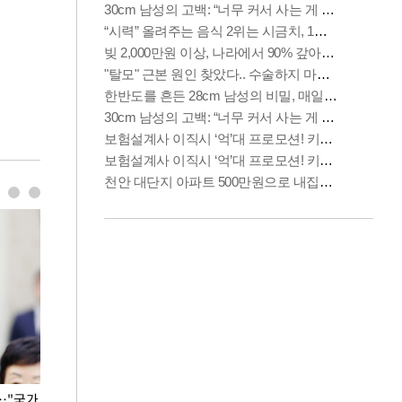
…"국가
홈플러스, 67개 점포 가오픈… 13일 정식 개장
오세훈 서울시장,