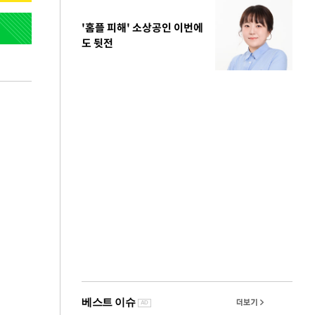
'홈플 피해' 소상공인 이번에
도 뒷전