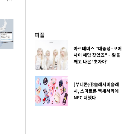
환경 점검
피플
아르테미스 "대중성·코어
사이 해답 찾았죠"…알을
깨고 나온 '초자아'
[부니콘]⑥슬래시비슬래
시, 스마트폰 액세서리에
NFC 더했다