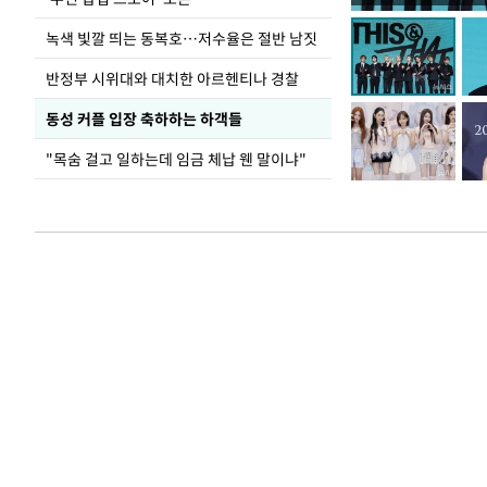
녹색 빛깔 띄는 동복호…저수율은 절반 남짓
반정부 시위대와 대치한 아르헨티나 경찰
동성 커플 입장 축하하는 하객들
"목숨 걸고 일하는데 임금 체납 웬 말이냐"