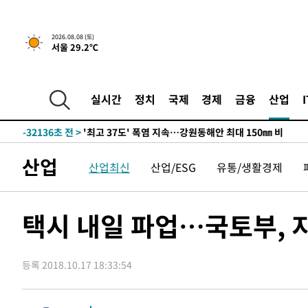
2026.08.08 (토)
서울 29.2℃
-25282초 전 >
[속보]뉴욕증시 상승 마감…S&P 0.6% 나스닥 1.3%↑
실시간
정치
국제
경제
금융
산업
-32136초 전 >
'최고 37도' 폭염 지속…강원동해안 최대 150㎜ 비
-25262초 전 >
[속보]뉴욕증시 상승 마감…S&P 0.6% 나스닥 1.3%↑
-32156초 전 >
'최고 37도' 폭염 지속…강원동해안 최대 150㎜ 비
산업
산업최신
산업/ESG
유통/생활경제
-25282초 전 >
[속보]뉴욕증시 상승 마감…S&P 0.6% 나스닥 1.3%↑
택시 내일 파업…국토부, 
등록 2018.10.17 18:33:54