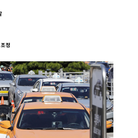
발
 조정