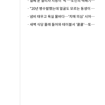
· 엘베 문 열리자 지팡이 '퍽'…노인의 택배기사 폭행 이유
· "20년 병수발했는데 얼굴도 모르는 동생이 유산 절반을"…배다른 형제 상속권 있을까
· 냄비 태우고 욕실 물바다…'치매 의심' 시어머니 검사 권유했다가 '날벼락'
· 새벽 식당 몰래 들어와 테이블서 '쿨쿨'…토사물 남기고 사라진 남성