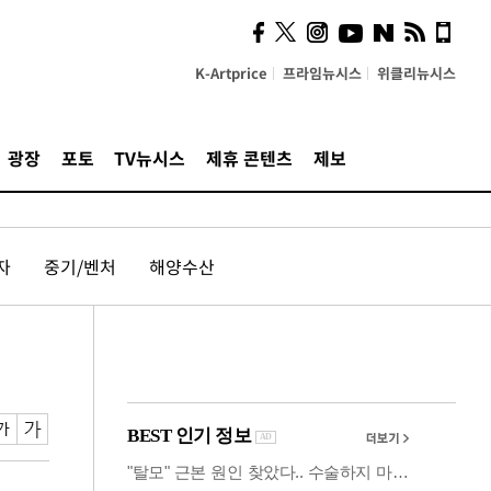
시, 스마트폰 액세서리에
NFC 더했다
K-Artprice
프라임뉴시스
위클리뉴시스
광장
포토
TV뉴시스
제휴 콘텐츠
제보
자
중기/벤처
해양수산