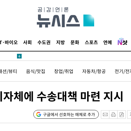
IT·바이오
사회
수도권
지방
문화
스포츠
연예
패션/뷰티
음식/맛집
창업/취업
자동차/항공
전기/전
지자체에 수송대책 마련 지시
구글에서 선호하는 매체로 추가