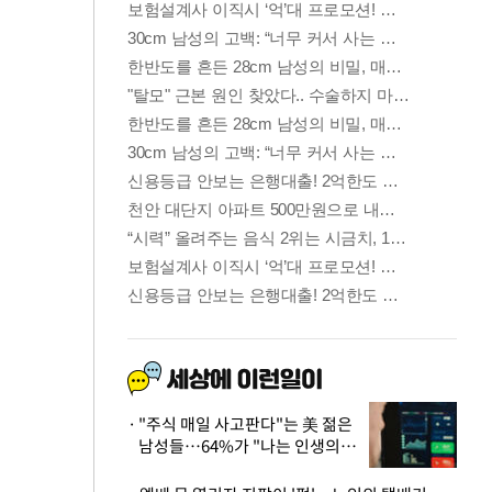
"주식 매일 사고판다"는 美 젊은
남성들…64%가 "나는 인생의
패배자“