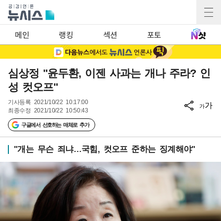
메인
랭킹
섹션
포토
심상정 "윤두환, 이젠 사과는 개나 주라? 인
성 컷오프"
기사등록
2021/10/22 10:17:00
가
가
최종수정
2021/10/22 10:50:43
구글에서 선호하는 매체로 추가
"개는 무슨 죄냐…국힘, 컷오프 준하는 징계해야"