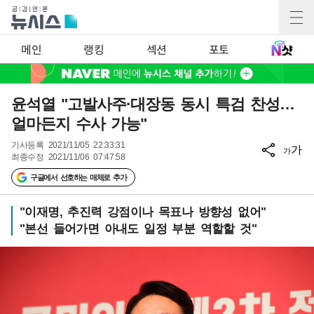
메인
랭킹
섹션
포토
윤석열 "고발사주·대장동 동시 특검 찬성…
얼마든지 수사 가능"
기사등록
2021/11/05 22:33:31
가
가
최종수정
2021/11/06 07:47:58
구글에서 선호하는 매체로 추가
"이재명, 추진력 강점이나 목표나 방향성 없어"
"본선 들어가면 아내도 일정 부분 역할할 것"