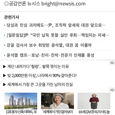
◎공감언론 뉴시스
bright@newsis.com
관련기사
당심과 민심 괴리에도…尹, 조직력 앞세워 대권 앞으로…
[일문일답]尹 "국민 납득 못할 실언 후회…책임지는 자세 갖겠다"
강골 검사서 보수 희망된 윤석열, 대권 꿈 이룰까
윤석열 캠프…호남·친이·친박·전문가 인재풀 풍성