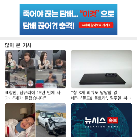
많이 본 기사
표창원, 남규리에 15년 만에 사
"창 3개 띄워도 답답함 없
과…"제가 틀렸습니다"
네"…'폴드8 울트라', 일주일 써보
니