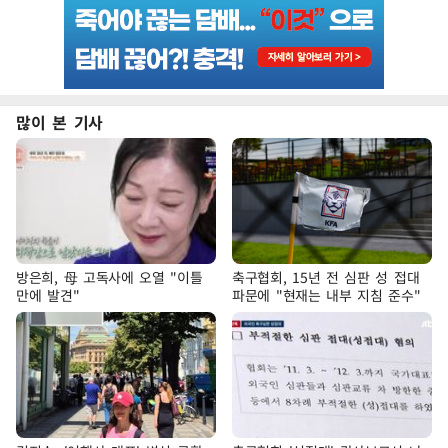
많이 본 기사
방은희, 母 고독사에 오열 "이틀
축구협회, 15년 전 심판 성 접대
만에 발견"
파문에 "현재는 내부 지침 준수"