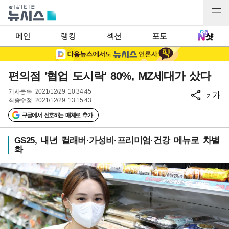
메인
랭킹
섹션
포토
편의점 '협업 도시락' 80%, MZ세대가 샀다
기사등록
2021/12/29 10:34:45
가
가
최종수정
2021/12/29 13:15:43
구글에서 선호하는 매체로 추가
GS25, 내년 컬래버·가성비·프리미엄·건강 메뉴로 차별
화