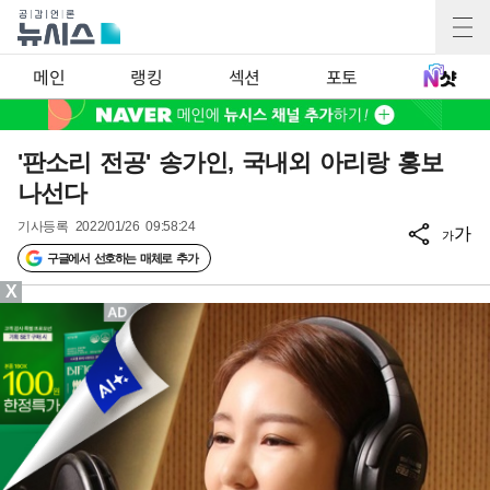
메인
랭킹
섹션
포토
'판소리 전공' 송가인, 국내외 아리랑 홍보
나선다
기사등록
2022/01/26 09:58:24
가
가
구글에서 선호하는 매체로 추가
X