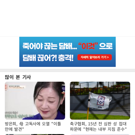
많이 본 기사
방은희, 母 고독사에 오열 "이틀
축구협회, 15년 전 심판 성 접대
만에 발견"
파문에 "현재는 내부 지침 준수"