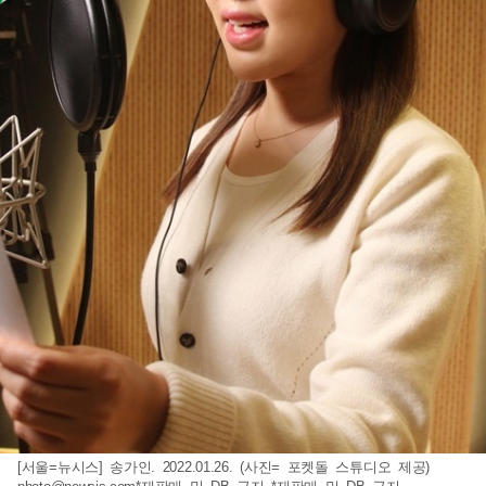
[서울=뉴시스] 송가인. 2022.01.26. (사진= 포켓돌 스튜디오 제공)