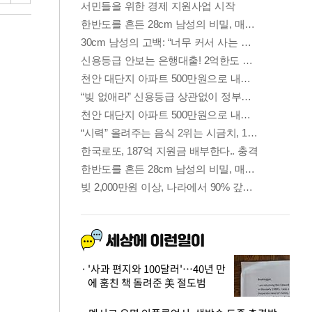
'사과 편지와 100달러'…40년 만
에 훔친 책 돌려준 美 절도범