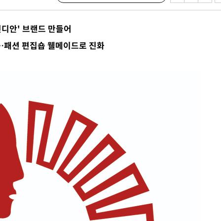
불가피"
압수수색
인디안' 브랜드 만들어
태세 강
…패션 편집숍 웰메이드로 진화
어"
·당황'
'
 혐의
감
 포착