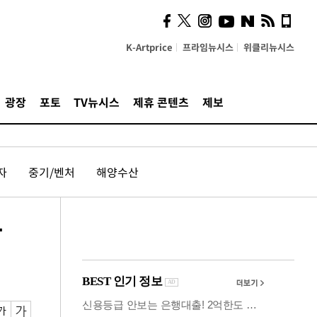
의견, 국토부·LH에 충실히
전달할 것"
K-Artprice
프라임뉴시스
위클리뉴시스
광장
포토
TV뉴시스
제휴 콘텐츠
제보
자
중기/벤처
해양수산
한