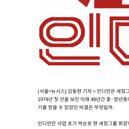
-11751초 전 >
손흥민, 5경기 연속골 실패…LAFC는 승부차기 끝 과달
-4352초 전 >
내일까지 39도 '펄펄'…기상청 "태풍 지나며 폭염 잠시 꺾
-3989초 전 >
트럼프, 한국계 진보 주지사 후보 맹공…"공산주의가 최대
-3967초 전 >
"美간섭에 합의 지연"…트럼프, '이란 호르무즈 통제권' 
-487초 전 >
[속보]산업장관 "李정부, 원전 반대 안해…안정 전력 위해 
13분 전 >
[속보]경찰, '홍명보 선임 논란' 대한축구협회·축구회관 등 
[서울=뉴시스] 김동현 기자 = 인디안은 세정
1974년 첫 선을 보인 이래 48년간 중·장년
기를 얻을 수 있었던 비결은 무엇일까.
인디안은 사업 초기 박순호 현 세정그룹 회장