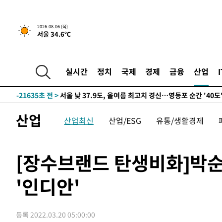
-23545초 전 >
[속보] SKT, 에이닷 서비스 장애 발생…"원인 파악 중"
-22951초 전 >
[속보]합참 "북, 동해상으로 미상 발사체 발사"
2026.08.06 (목)
서울 34.6℃
-22347초 전 >
'낮 최고 39도' 불볕더위…한밤 열대야도 계속[내일날씨]
-22306초 전 >
[속보]7~9일 프로야구 3연전도 폭염 취소…11일 재개
-21968초 전 >
"韓 외환시장 개입 관측 배경엔 美의 대한국 무역적자 있
실시간
정치
국제
경제
금융
산업
-21795초 전 >
'월드컵 탈락 후폭풍' 축구협회…초유의 압수수색에 '충격
-21635초 전 >
서울 낮 37.9도, 올여름 최고치 경신…영등포 순간 '40도
-21197초 전 >
[속보]종합특검, 대검 추가 압수수색…내란 중요임무종사
산업
산업최신
산업/ESG
유통/생활경제
-17292초 전 >
[속보]코스닥, 800p 회복…0.26% 오른 801.67 마감
-17222초 전 >
[속보]코스피, 301.88포인트(4.58%) 내린 6296.38 마
-17087초 전 >
[속보]원·달러 환율, 0.7원 내린 1423.8원 마감
[장수브랜드 탄생비화]박
-14686초 전 >
"여기 떨어졌다"…다누리, 스페이스X 로켓 달 충돌 흔적
'인디안'
-11731초 전 >
손흥민, 5경기 연속골 실패…LAFC는 승부차기 끝 과달
-4332초 전 >
내일까지 39도 '펄펄'…기상청 "태풍 지나며 폭염 잠시 꺾
-3969초 전 >
트럼프, 한국계 진보 주지사 후보 맹공…"공산주의가 최대
등록 2022.03.20 05:00:00
-3947초 전 >
"美간섭에 합의 지연"…트럼프, '이란 호르무즈 통제권' 