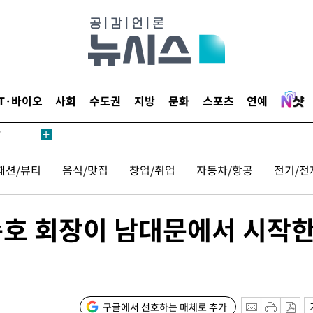
어"
IT·바이오
사회
수도권
지방
문화
스포츠
연예
·당황'
'
 혐의
패션/뷰티
음식/맛집
창업/취업
자동차/항공
전기/전
감
순호 회장이 남대문에서 시작
 포착
라하라 격파
인다"
 위협"
구글에서 선호하는 매체로 추가
수용할까