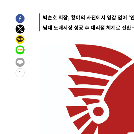
-467초 전 >
[속보]산업장관 "李정부, 원전 반대 안해…안정 전력 위해 
13분 전 >
[속보]경찰, '홍명보 선임 논란' 대한축구협회·축구회관 등 
박순호 회장, 황야의 사진에서 영감 얻어 '
-25387초 전 >
[속보]합참 "北 발사체는 단거리탄도미사일…감시·경계
남대 도매시장 성공 후 대리점 체계로 전환
화"
-25135초 전 >
日방위성, 北이 동해로 쏜 발사체는 탄도미사일 가능성
-23565초 전 >
[속보] SKT, 에이닷 서비스 장애 발생…"원인 파악 중"
-22971초 전 >
[속보]합참 "북, 동해상으로 미상 발사체 발사"
-22367초 전 >
'낮 최고 39도' 불볕더위…한밤 열대야도 계속[내일날씨]
-22326초 전 >
[속보]7~9일 프로야구 3연전도 폭염 취소…11일 재개
-21988초 전 >
"韓 외환시장 개입 관측 배경엔 美의 대한국 무역적자 있
-21815초 전 >
'월드컵 탈락 후폭풍' 축구협회…초유의 압수수색에 '충격
-21655초 전 >
서울 낮 37.9도, 올여름 최고치 경신…영등포 순간 '40도
-21217초 전 >
[속보]종합특검, 대검 추가 압수수색…내란 중요임무종사
-17312초 전 >
[속보]코스닥, 800p 회복…0.26% 오른 801.67 마감
-17242초 전 >
[속보]코스피, 301.88포인트(4.58%) 내린 6296.38 마
-17107초 전 >
[속보]원·달러 환율, 0.7원 내린 1423.8원 마감
-14706초 전 >
"여기 떨어졌다"…다누리, 스페이스X 로켓 달 충돌 흔적