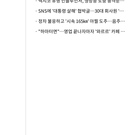
· 멕시코 유명 인플루언서, 생방송 도중 총격받아 사망
· SNS에 '대통령 살해' 협박글…30대 회사원 '불구속 송치'
· 정차 불응하고 '시속 165㎞' 아찔 도주…음주운전자 체포
· "하마터면"…영업 끝나자마자 '와르르' 카페 테라스 덮친 대리석 외벽