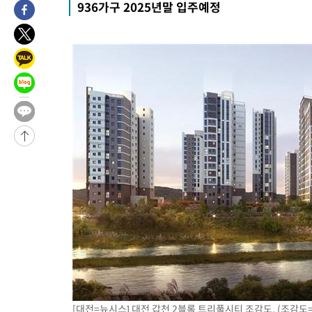
936가구 2025년말 입주예정
3시간 전 >
[속보]코스피, 6200선 약보합…0.60% 내린 6258.77에 마쳐
3시간 전 >
[속보]원·달러 환율, 7.7원 내린 1416.1원 마감
3시간 전 >
[속보] 노원서 40.1도 관측…서울, 2018년 이후 첫 40도
4시간 전 >
[속보]종합특검, '계엄 수용공간 확보' 신용해 前교정본부장 기소
4시간 전 >
외신들도 주목한 韓축구 파문…"국민적 공분에 수사 재개"
4시간 전 >
11시간 압수수색에 성접대 파문까지…'쑥대밭' 된 축구협회
4시간 전 >
[속보]규제합리화위원회 부위원장에 김태유 서울대 공대 교수…이
후임
-12981초 전 >
이강인, 폭염 속 AT마드리드 첫 훈련…80명 식사 대접까지(종
-10120초 전 >
미 사업체 일자리, 7월에 2.3만개 순감하고 그 전 2개월 10.3
하향수정 (2보)
-9568초 전 >
[속보] 미 사업체, 일자리 7월에 2.3만 개 줄어…실업률은 4.1%
↓
-5431초 전 >
[속보]이 대통령 "부동산 공급 기존 사고방식 매달리지 말고 과
실천"
-4516초 전 >
이란, "오만과 '중앙 단일 루트' 합의…북쪽 인바운드·남쪽 아
드는 임시"
1시간 전 >
"낮 기온 소폭 하락"…수도권 폭염중대경보, 폭염경보로 하향
1시간 전 >
[속보]이 대통령, '호우피해' 안동·의성 관할 4개 면 특별재난지역
1시간 전 >
[단독]중수청 지원 검사들, 정원 초과 시 낮은 계급 임용…희망지 못
수도
[대전=뉴시스] 대전 갑천 2블록 트리풀시티 조감도. (조감도
1시간 전 >
낮 최고 37도 찜통더위…곳곳 소나기·강원 많은 비[내일날씨]