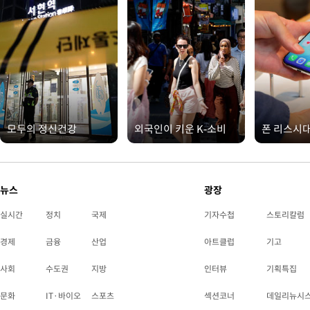
모두의 정신건강
외국인이 키운 K-소비
폰 리스시
뉴스
광장
실시간
정치
국제
기자수첩
스토리칼럼
경제
금융
산업
아트클럽
기고
사회
수도권
지방
인터뷰
기획특집
문화
IT·바이오
스포츠
섹션코너
데일리뉴시