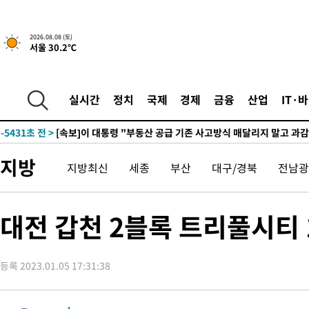
2026.08.08 (토)
서울 30.2℃
4시간 전 >
[속보]규제합리화위원회 부위원장에 김태유 서울대 공대 교수…이
후임
-12981초 전 >
이강인, 폭염 속 AT마드리드 첫 훈련…80명 식사 대접까지(종
-10120초 전 >
미 사업체 일자리, 7월에 2.3만개 순감하고 그 전 2개월 10.3
실시간
정치
국제
경제
금융
산업
IT·
하향수정 (2보)
-9568초 전 >
[속보] 미 사업체, 일자리 7월에 2.3만 개 줄어…실업률은 4.1%
↓
-5431초 전 >
[속보]이 대통령 "부동산 공급 기존 사고방식 매달리지 말고 과
실천"
-4516초 전 >
이란, "오만과 '중앙 단일 루트' 합의…북쪽 인바운드·남쪽 아
지방
지방최신
세종
부산
대구/경북
전남광
드는 임시"
1시간 전 >
"낮 기온 소폭 하락"…수도권 폭염중대경보, 폭염경보로 하향
1시간 전 >
[속보]이 대통령, '호우피해' 안동·의성 관할 4개 면 특별재난지역
1시간 전 >
[단독]중수청 지원 검사들, 정원 초과 시 낮은 계급 임용…희망지 못
대전 갑천 2블록 트리풀시티 
수도
1시간 전 >
낮 최고 37도 찜통더위…곳곳 소나기·강원 많은 비[내일날씨]
2시간 전 >
SK하이닉스, 용인·청주 팹에 54조 투자…"AI 메모리 수요 선제 대
등록 2023.01.05 17:31:38
3시간 전 >
여자배구 이재영·이다영 자매, 아제르바이잔 투란VC 입단
3시간 전 >
외국인 심판 성 접대 7경기 들여다보니…한국 축구 '5승 2무'
3시간 전 >
[속보]코스닥, 2.86포인트(0.36%) 내린 798.81마감