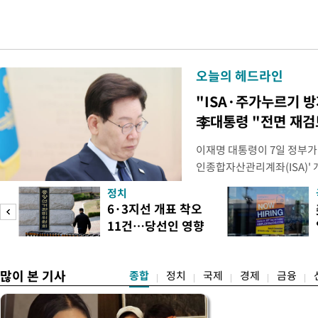
오늘의 헤드라인
"ISA·주가누르기 
李대통령 "전면 재검
이재명 대통령이 7일 정부가
인종합자산관리계좌(ISA)' 
안'을 전면 재검토 할 것을 
정치
들과의 상황 점검 회의에서 I
6·3지선 개표 착오
지법안을 둘러싼 투자자들의 
11건…당선인 영향
았다. 이 자리에서 이 대통령
도
없어
많이 본 기사
종합
정치
국제
경제
금융