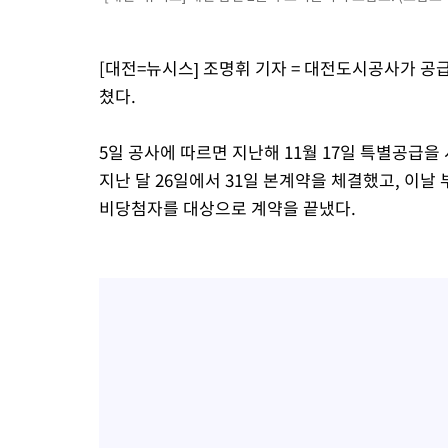
2시간 전 >
SK하이닉스, 용인·청주 팹에 54조 투자…"AI 메모리 수요 선제 대
3시간 전 >
여자배구 이재영·이다영 자매, 아제르바이잔 투란VC 입단
[대전=뉴시스] 조명휘 기자 = 대전도시공사가 공
3시간 전 >
외국인 심판 성 접대 7경기 들여다보니…한국 축구 '5승 2무'
쳤다.
3시간 전 >
[속보]코스닥, 2.86포인트(0.36%) 내린 798.81마감
3시간 전 >
[속보]코스피, 6200선 약보합…0.60% 내린 6258.77에 마쳐
5일 공사에 따르면 지난해 11월 17일 특별공급
3시간 전 >
[속보]원·달러 환율, 7.7원 내린 1416.1원 마감
지난 달 26일에서 31일 본계약을 체결했고, 이날
3시간 전 >
[속보] 노원서 40.1도 관측…서울, 2018년 이후 첫 40도
비당첨자를 대상으로 계약을 끝냈다.
4시간 전 >
[속보]종합특검, '계엄 수용공간 확보' 신용해 前교정본부장 기소
4시간 전 >
외신들도 주목한 韓축구 파문…"국민적 공분에 수사 재개"
4시간 전 >
11시간 압수수색에 성접대 파문까지…'쑥대밭' 된 축구협회
4시간 전 >
[속보]규제합리화위원회 부위원장에 김태유 서울대 공대 교수…이
후임