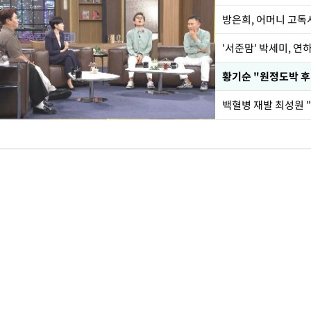
방은희, 어머니 고독사
'서준맘' 박세미, 연
황기순 "원정도박 후
백혈병 재발 최성원 "