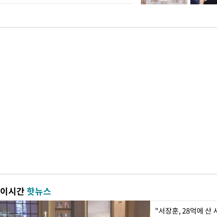
이시간
핫뉴스
"서장훈, 28억에 산