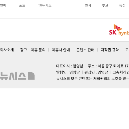
연예
포토
TV뉴시스
인사
부고
동정
회사소개
광고 · 제휴 문의
제휴사 안내
콘텐츠 판매
저작권 규약
고
대표이사 : 염영남
주소 : 서울 중구 퇴계로 1
발행인 : 염영남
편집인 : 염영남
고충처리인
뉴시스의 모든 콘텐츠는 저작권법의 보호를 받는 바, 무