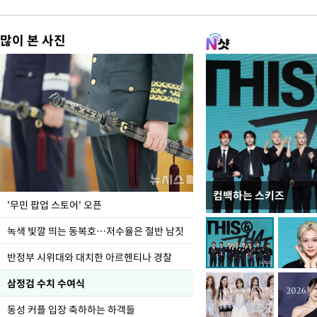
많이 본 사진
컴백하는 스키즈
지석천 뒤덮은 개구리
'무민 팝업 스토어' 오픈
녹색 빛깔 띄는 동복호…저수율은 절반 남짓
반정부 시위대와 대치한 아르헨티나 경찰
삼정검 수치 수여식
동성 커플 입장 축하하는 하객들