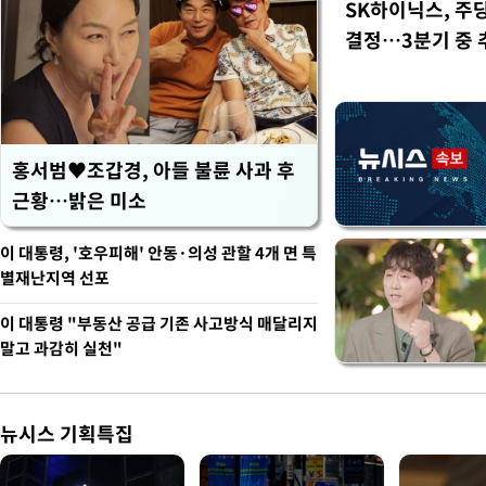
SK하이닉스, 주
결정…3분기 중 
홍서범♥조갑경, 아들 불륜 사과 후
근황…밝은 미소
이 대통령, '호우피해' 안동·의성 관할 4개 면 특
별재난지역 선포
이 대통령 "부동산 공급 기존 사고방식 매달리지
말고 과감히 실천"
뉴시스 기획특집