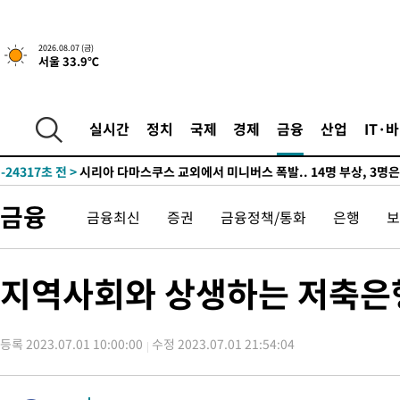
-27766초 전 >
[속보]경찰·노동부, HL만도 평택사업장 끼임 사망 관련 압수
-27647초 전 >
[속보]합수본, '투표율 허위 입력' 중앙·서울·경기도 선관위 등
2026.08.07 (금)
서울 33.9℃
압수수색
-27402초 전 >
[속보]원·달러 환율, 오전 9시 1423.8원
-27198초 전 >
[속보]삼성전자·SK하이닉스 동반 강보합…1%대 상승 출발
-27184초 전 >
[속보]코스닥, 5.95포인트(0.74%) 상승한 807.62개장
실시간
정치
국제
경제
금융
산업
IT·
-27152초 전 >
[속보]코스피, 6300선 재탈환…1.09% 오른 6365.07 개장
-24317초 전 >
시리아 다마스쿠스 교외에서 미니버스 폭발.. 14명 부상, 3명은
태
-23615초 전 >
입추에도 극한더위…서울 낮 39도 '폭염중대경보'
금융
금융최신
증권
금융정책/통화
은행
보
-18579초 전 >
이란, 호르무즈서 "적국 목표물들"과 대치로 남부 케슘섬에서 
례 큰 폭발음
-17294초 전 >
[속보]美, 폴리실리콘 수입 규제…파생제품 15% 관세, 120일
발효
-15445초 전 >
[속보]트럼프, 美 원정출산 금지 행정명령 서명
지역사회와 상생하는 저축은행
-13145초 전 >
[속보] 뉴욕증시, 일제 하락 마감…나스닥 0.06%↓
-30829초 전 >
민주 콩고 에볼라환자 4천명 돌파, 4053명 발생 1850명 사망
등록 2023.07.01 10:00:00
수정 2023.07.01 21:54:04
-30079초 전 >
[속보]'300억원대 사기 혐의' 차가원 대표 구속 송치
-29273초 전 >
"미 전국적 살모네라 식중독 원인은 멕시코산 할라피뇨"-- CD
-27786초 전 >
[속보]경찰·노동부, HL만도 평택사업장 끼임 사망 관련 압수