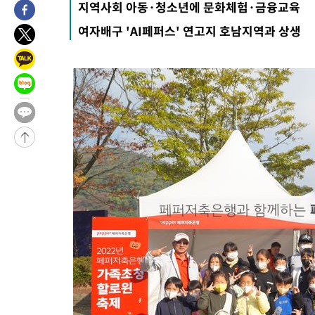
지역사회 아동·청소년에 문화체험·금융교육
-27667초 전 >
[속보]합수본, '투표율 허위 입력' 중앙·서울·경기도 선관위 등
여자배구 'AI페퍼스' 연고지 호남지역과 상생
압수수색
-27422초 전 >
[속보]원·달러 환율, 오전 9시 1423.8원
-27218초 전 >
[속보]삼성전자·SK하이닉스 동반 강보합…1%대 상승 출발
-27204초 전 >
[속보]코스닥, 5.95포인트(0.74%) 상승한 807.62개장
-27172초 전 >
[속보]코스피, 6300선 재탈환…1.09% 오른 6365.07 개장
-24337초 전 >
시리아 다마스쿠스 교외에서 미니버스 폭발.. 14명 부상, 3명은
태
-23635초 전 >
입추에도 극한더위…서울 낮 39도 '폭염중대경보'
-18599초 전 >
이란, 호르무즈서 "적국 목표물들"과 대치로 남부 케슘섬에서 
례 큰 폭발음
-17314초 전 >
[속보]美, 폴리실리콘 수입 규제…파생제품 15% 관세, 120일
발효
-15465초 전 >
[속보]트럼프, 美 원정출산 금지 행정명령 서명
-13165초 전 >
[속보] 뉴욕증시, 일제 하락 마감…나스닥 0.06%↓