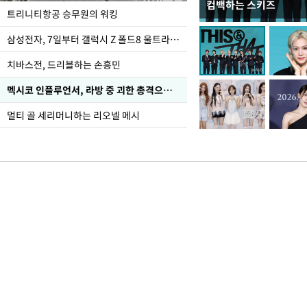
컴백하는 스키즈
입추 하루 앞둔 전남광
트리니티항공 승무원의 워킹
폭염
삼성전자, 7일부터 갤럭시 Z 폴드8 울트라·폴드8·플립8 출시
치바스전, 드리블하는 손흥민
멕시코 인플루언서, 라방 중 괴한 총격으로 사망
멀티 골 세리머니하는 리오넬 메시