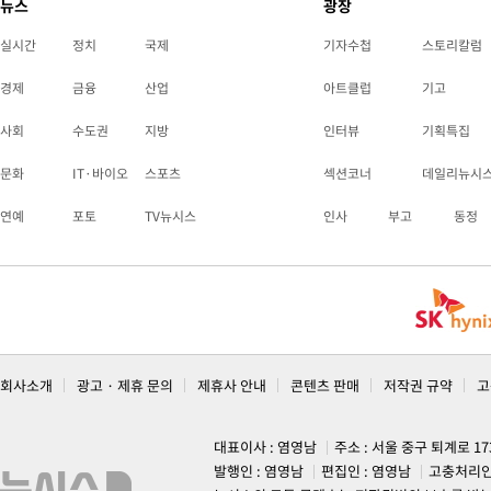
뉴스
광장
실시간
정치
국제
기자수첩
스토리칼럼
경제
금융
산업
아트클럽
기고
사회
수도권
지방
인터뷰
기획특집
문화
IT·바이오
스포츠
섹션코너
데일리뉴시
연예
포토
TV뉴시스
인사
부고
동정
회사소개
광고 · 제휴 문의
제휴사 안내
콘텐츠 판매
저작권 규약
고
대표이사 : 염영남
주소 : 서울 중구 퇴계로 1
발행인 : 염영남
편집인 : 염영남
고충처리인