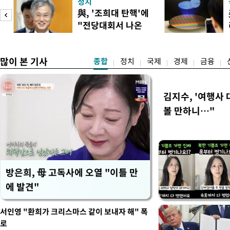
정치
어들고 나중에 팔 때 양도세
與, '조희대 탄핵'에
총리는 이날 오전 MBC 라
"전당대회서 나온
터뷰에서 "이게(30억원 이하 
말" 일축
많이 본 기사
종합
정치
국제
경제
금융
김지수, '여행사 
볼 만하니…"
방은희, 母 고독사에 오열 "이틀 만
에 발견"
서인영 "환희가 크리스마스 같이 보내자 해" 폭
로