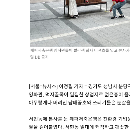
-4481초 전 >
[속보] 뉴욕증시, 일제 하락 마감…나스닥 0.06%↓
페퍼저축은행 임직원들이 빨간색 회사 티셔츠를 입고 본사가 
및 DB 금지
[서울=뉴시스] 이정필 기자 = 경기도 성남시 분
영화관, 먹자골목이 밀집한 상업지로 젊은층이 즐
아무렇게나 버려진 담배꽁초와 쓰레기들은 눈살을
서현동에 본사를 둔 페퍼저축은행은 친환경 기업
팔을 걷어붙였다. 서현동 일대에 쾌적하고 깨끗한