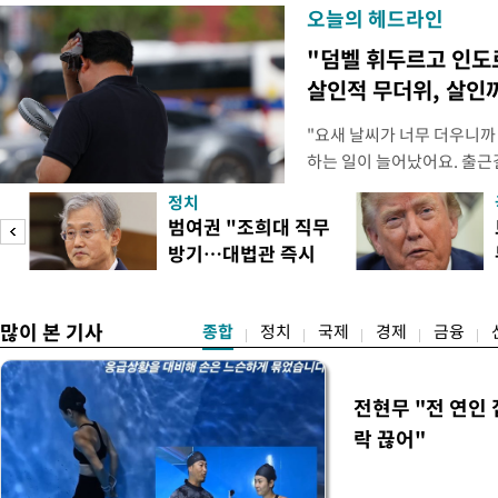
오늘의 헤드라인
"덤벨 휘두르고 인도
살인적 무더위, 살인
"요새 날씨가 너무 더우니까
하는 일이 늘어났어요. 출근
거나, 누가 길을 막고 서 있
정치
(40대 직장인 A씨) 유례없
범여권 "조희대 직무
에도 쉽게 짜증을 내거나 
방기…대법관 즉시
있다. 높은 기온과 습도가 
송
제청"
많이 본 기사
종합
정치
국제
경제
금융
전현무 "전 연인
락 끊어"