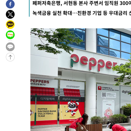
페퍼저축은행, 서현동 본사 주변서 임직원 300
25.3%↑
-25679초 전 >
[속보]'채상병 순직 책임' 임성근, 항소심도 징역 3년
녹색금융 실천 확대…친환경 기업 등 우대금리 신
-25545초 전 >
[속보]종합특검, '관저이전 봐주기 감사' 유병호 구속기소
-22145초 전 >
민주 콩고 에볼라환자 4천명 돌파, 4053명 발생 1850명 사망
-21395초 전 >
[속보]'300억원대 사기 혐의' 차가원 대표 구속 송치
-20589초 전 >
"미 전국적 살모네라 식중독 원인은 멕시코산 할라피뇨"-- CD
-19102초 전 >
[속보]경찰·노동부, HL만도 평택사업장 끼임 사망 관련 압수
-18983초 전 >
[속보]합수본, '투표율 허위 입력' 중앙·서울·경기도 선관위 등
압수수색
-18738초 전 >
[속보]원·달러 환율, 오전 9시 1423.8원
-18534초 전 >
[속보]삼성전자·SK하이닉스 동반 강보합…1%대 상승 출발
-18520초 전 >
[속보]코스닥, 5.95포인트(0.74%) 상승한 807.62개장
-18488초 전 >
[속보]코스피, 6300선 재탈환…1.09% 오른 6365.07 개장
-15653초 전 >
시리아 다마스쿠스 교외에서 미니버스 폭발.. 14명 부상, 3명은
태
-14951초 전 >
입추에도 극한더위…서울 낮 39도 '폭염중대경보'
-9915초 전 >
이란, 호르무즈서 "적국 목표물들"과 대치로 남부 케슘섬에서 
례 큰 폭발음
-8630초 전 >
[속보]美, 폴리실리콘 수입 규제…파생제품 15% 관세, 120일 후
효
-6781초 전 >
[속보]트럼프, 美 원정출산 금지 행정명령 서명