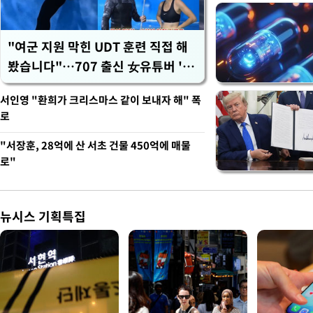
"여군 지원 막힌 UDT 훈련 직접 해
봤습니다"…707 출신 女유튜버 '완
벽 소화'
서인영 "환희가 크리스마스 같이 보내자 해" 폭
로
"서장훈, 28억에 산 서초 건물 450억에 매물
로"
뉴시스 기획특집