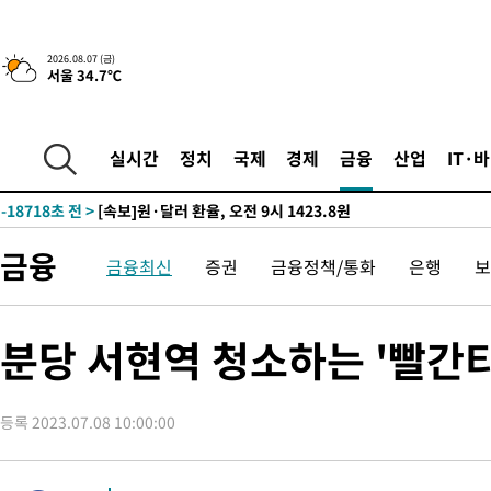
-22125초 전 >
민주 콩고 에볼라환자 4천명 돌파, 4053명 발생 1850명 사망
-21375초 전 >
[속보]'300억원대 사기 혐의' 차가원 대표 구속 송치
2026.08.07 (금)
서울 34.7℃
-20569초 전 >
"미 전국적 살모네라 식중독 원인은 멕시코산 할라피뇨"-- CD
-19082초 전 >
[속보]경찰·노동부, HL만도 평택사업장 끼임 사망 관련 압수
-18963초 전 >
[속보]합수본, '투표율 허위 입력' 중앙·서울·경기도 선관위 등
실시간
정치
국제
경제
금융
산업
IT·
압수수색
-18718초 전 >
[속보]원·달러 환율, 오전 9시 1423.8원
-18514초 전 >
[속보]삼성전자·SK하이닉스 동반 강보합…1%대 상승 출발
-18500초 전 >
[속보]코스닥, 5.95포인트(0.74%) 상승한 807.62개장
금융
금융최신
증권
금융정책/통화
은행
보
-18468초 전 >
[속보]코스피, 6300선 재탈환…1.09% 오른 6365.07 개장
-15633초 전 >
시리아 다마스쿠스 교외에서 미니버스 폭발.. 14명 부상, 3명은
태
-14931초 전 >
입추에도 극한더위…서울 낮 39도 '폭염중대경보'
분당 서현역 청소하는 '빨간티
-9895초 전 >
이란, 호르무즈서 "적국 목표물들"과 대치로 남부 케슘섬에서 
례 큰 폭발음
-8610초 전 >
[속보]美, 폴리실리콘 수입 규제…파생제품 15% 관세, 120일 후
효
등록 2023.07.08 10:00:00
-6761초 전 >
[속보]트럼프, 美 원정출산 금지 행정명령 서명
-4461초 전 >
[속보] 뉴욕증시, 일제 하락 마감…나스닥 0.06%↓
-28519초 전 >
[속보] 7월 중국 수출 23.9%↑ 수입 27.5%↑…무역총액