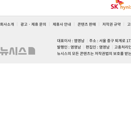
회사소개
광고 · 제휴 문의
제휴사 안내
콘텐츠 판매
저작권 규약
고
대표이사 : 염영남
주소 : 서울 중구 퇴계로 1
발행인 : 염영남
편집인 : 염영남
고충처리인
뉴시스의 모든 콘텐츠는 저작권법의 보호를 받는 바, 무