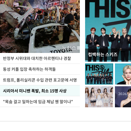
컴백하는 스키즈
입추 코앞인데 전국엔 
반정부 시위대와 대치한 아르헨티나 경찰
동성 커플 입장 축하하는 하객들
트럼프, 폴리실리콘 수입 관련 포고문에 서명
시리아서 미니밴 폭발, 최소 15명 사상
"목숨 걸고 일하는데 임금 체납 웬 말이냐"