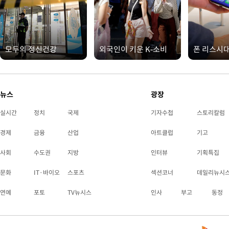
모두의 정신건강
외국인이 키운 K-소비
폰 리스시
뉴스
광장
실시간
정치
국제
기자수첩
스토리칼럼
경제
금융
산업
아트클럽
기고
사회
수도권
지방
인터뷰
기획특집
문화
IT·바이오
스포츠
섹션코너
데일리뉴시
연예
포토
TV뉴시스
인사
부고
동정