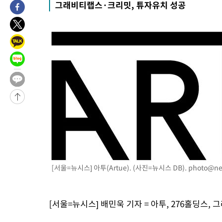
11시간 전 >
'최고 37도' 폭염 지속…강원동해안 최대 150㎜ 비
그래비티랩스·크리밋, 튜자유치 성공
13시간 전 >
[속보]뉴욕증시 상승 마감…S&P 0.6% 나스닥 1.3%↑
-13403초 전 >
이란 "호르무즈 재개방 합의 근접…美 배상 선행돼야"
-4450초 전 >
[속보]與최고위원 제주·인천 순회경선…박선원·최민희·서미화
민수·김용 순
-4403초 전 >
[속보]김민석, 與 전대 당원투표 누적 득표율 45.42%로 1위… 
래 44.56%
-3685초 전 >
[속보]與 대표 경선 제주·인천 당원투표…金 47.75%·鄭 42.0
宋 10.17%
-3219초 전 >
이강인 "아틀레티코 이적 기뻐…등번호 7번 의미보단 팀 위해 뛸
-3154초 전 >
[속보]與 당대표 경선, 제주·인천 권리당원 투표 김민석 승리
51분 전 >
낮 최고 35도 '무더위'…동해안 시간당 30㎜ '강한 비'[내일날씨]
1시간 전 >
[속보]이강인 "감독님이 원하는 마음 느꼈고, 많은 트로피 원해 아
티코 이적"
1시간 전 >
수도권 40도 육박 '펄펄'…동해안 일부 지역엔 호의주의보
1시간 전 >
온열질환 사망자 3명 늘어…누적 환자 3000명 돌파
[서울=뉴시스] 아투(Artue). (사진=뉴시스 DB).
photo@ne
3시간 전 >
강릉에 시간당 81.4㎜ 물폭탄…도로 잠기고 담벼락 붕괴
4시간 전 >
백운산서 80년근 천종산삼 9뿌리 발견…감정가 1.3억원
4시간 전 >
선재도서 해루질 나섰다 실종 60대, 닷새 만에 숨진 채 발견
[서울=뉴시스] 배민욱 기자 = 아투, 276홀딩스,
5시간 전 >
남자 농구, 나고야 아시안게임서 '홈팀' 일본과 한일전