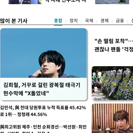
제주·인천 경선에서 이기며 '
시
만 두 후보 간 누적 득표율 차
많이 본 기사
종합
정치
국제
경제
금융
"손 떨림 포착"
괜찮나 팬들 '걱정
김희철, 거꾸로 걸린 광복절 태극기
현수막에 "X돌았네"
김민석, 與 전대 당원투표 누적 득표율 45.42%
로 1위… 정청래 44.56%
與최고위원 제주·인천 순회경선…박선원·최민