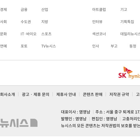
경제
금융
산업
아트클럽
기고
사회
수도권
지방
인터뷰
기획특집
문화
IT·바이오
스포츠
섹션코너
데일리뉴시
연예
포토
TV뉴시스
인사
부고
동정
회사소개
광고 · 제휴 문의
제휴사 안내
콘텐츠 판매
저작권 규약
고
대표이사 : 염영남
주소 : 서울 중구 퇴계로 1
발행인 : 염영남
편집인 : 염영남
고충처리인
뉴시스의 모든 콘텐츠는 저작권법의 보호를 받는 바, 무