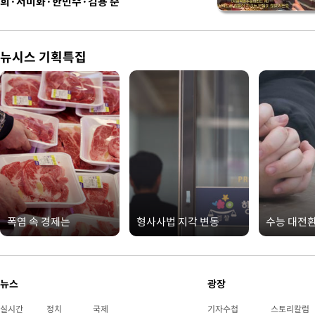
희·서미화·한민수·김용 순
뉴시스 기획특집
폭염 속 경제는
형사사법 지각 변동
수능 대전
뉴스
광장
실시간
정치
국제
기자수첩
스토리칼럼