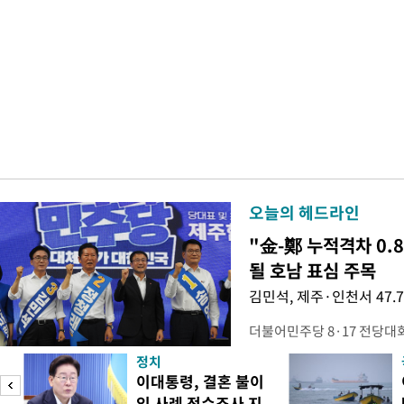
오늘의 헤드라인
"金-鄭 누적격차 0.
될 호남 표심 주목
김민석, 제주·인천서 47.
더불어민주당 8·17 전당대
보가 8일 제주·인천 지역 순
정치
다. 앞서 정청래 후보 우세
이대통령, 결혼 불이
·울산·경남 경선에서 1승 1
익 사례 전수조사 지