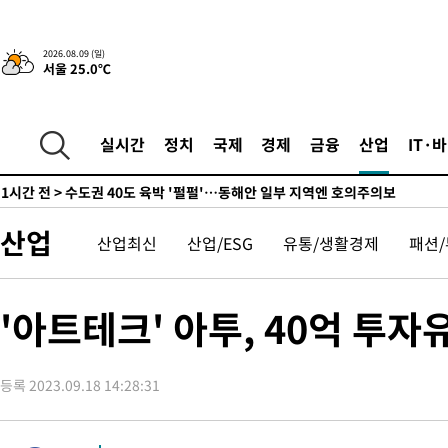
민수·김용 순
-4383초 전 >
[속보]김민석, 與 전대 당원투표 누적 득표율 45.42%로 1위… 
래 44.56%
-3665초 전 >
[속보]與 대표 경선 제주·인천 당원투표…金 47.75%·鄭 42.0
2026.08.09 (일)
宋 10.17%
-3199초 전 >
이강인 "아틀레티코 이적 기뻐…등번호 7번 의미보단 팀 위해 뛸
서울 25.0℃
-3134초 전 >
[속보]與 당대표 경선, 제주·인천 권리당원 투표 김민석 승리
51분 전 >
낮 최고 35도 '무더위'…동해안 시간당 30㎜ '강한 비'[내일날씨]
실시간
정치
국제
경제
금융
산업
IT·
1시간 전 >
[속보]이강인 "감독님이 원하는 마음 느꼈고, 많은 트로피 원해 아
티코 이적"
1시간 전 >
수도권 40도 육박 '펄펄'…동해안 일부 지역엔 호의주의보
1시간 전 >
온열질환 사망자 3명 늘어…누적 환자 3000명 돌파
3시간 전 >
강릉에 시간당 81.4㎜ 물폭탄…도로 잠기고 담벼락 붕괴
산업
산업최신
산업/ESG
유통/생활경제
패션
4시간 전 >
백운산서 80년근 천종산삼 9뿌리 발견…감정가 1.3억원
4시간 전 >
선재도서 해루질 나섰다 실종 60대, 닷새 만에 숨진 채 발견
'아트테크' 아투, 40억 투
5시간 전 >
남자 농구, 나고야 아시안게임서 '홈팀' 일본과 한일전
5시간 전 >
여수 오동도 해상서 모터보트 전복…1명 사망·1명 실종
6시간 전 >
극한폭염 한풀 꺾이지만…'낮 최고 35도' 무더위, 열대야 계속[다
등록 2023.09.18 14:28:31
날씨]
7시간 전 >
축구협회 "압수수색·성접대 논란 사과…쇄신의 기회로 삼겠다"
7시간 전 >
[속보]'압수수색·성접대 논란' 축구협회 "실망과 걱정 안겨드려 죄