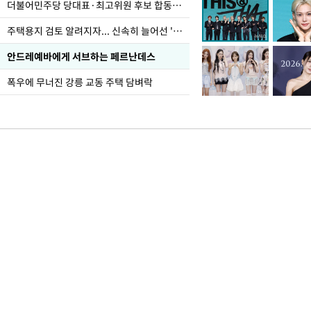
더불어민주당 당대표·최고위원 후보 합동연설회
주택용지 검토 알려지자... 신속히 늘어선 '근조화환'
안드레예바에게 서브하는 페르난데스
폭우에 무너진 강릉 교동 주택 담벼락