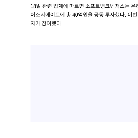
5시간 전 >
여수 오동도 해상서 모터보트 전복…1명 사망·1명 실종
18일 관련 업계에 따르면 소프트뱅크벤처스는 온라인
6시간 전 >
극한폭염 한풀 꺾이지만…'낮 최고 35도' 무더위, 열대야 계속[다
어소시에이트에 총 40억원을 공동 투자했다. 이
날씨]
7시간 전 >
축구협회 "압수수색·성접대 논란 사과…쇄신의 기회로 삼겠다"
자가 참여했다.
7시간 전 >
[속보]'압수수색·성접대 논란' 축구협회 "실망과 걱정 안겨드려 죄
11시간 전 >
'최고 37도' 폭염 지속…강원동해안 최대 150㎜ 비
13시간 전 >
[속보]뉴욕증시 상승 마감…S&P 0.6% 나스닥 1.3%↑