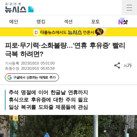
메인
랭킹
섹션
포토
피로·무기력·소화불량…'연휴 후유증' 빨리
극복 하려면?
기사등록
2023/10/10 05:01:00
가
가
최종수정
2023/10/10 06:45:58
구글에서 선호하는 매체로 추가
추석 명절에 이어 한글날 연휴까지
휴식으로 후유증에 대한 주의 필요
일상 복귀를 도와줄 제품들에 관심