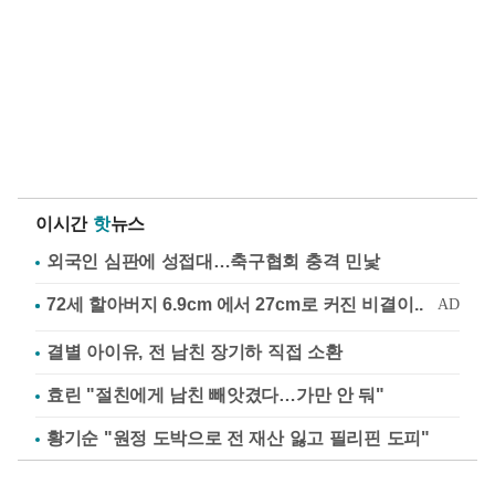
이시간
핫
뉴스
외국인 심판에 성접대…축구협회 충격 민낯
결별 아이유, 전 남친 장기하 직접 소환
효린 "절친에게 남친 빼앗겼다…가만 안 둬"
황기순 "원정 도박으로 전 재산 잃고 필리핀 도피"