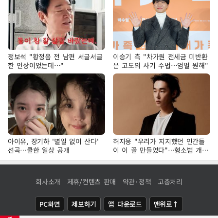
정보석 "황정음 전 남편 서글서글
이승기 측 "차가원 전세금 미반환
한 인상이었는데…"
은 고도의 사기 수법…엄벌 원해"
아이유, 장기하 '별일 없이 산다'
허지웅 "우리가 지지했던 인간들
선곡…쿨한 일상 공개
이 이 꼴 만들었다"…형소법 개정
에 격한 반응
회사소개
제휴/컨텐츠 판매
약관·정책
고충처리
PC화면
제보하기
앱 다운로드
맨위로↑