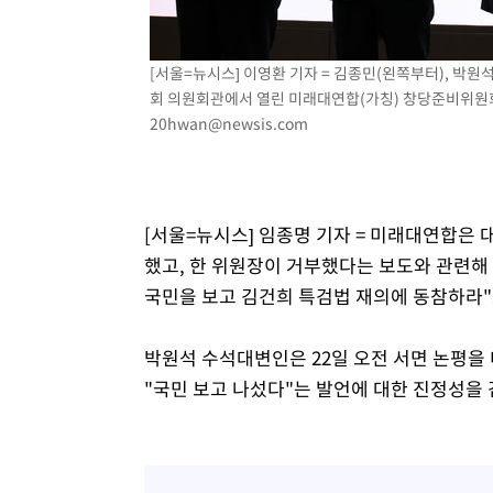
-8423초 전 >
[속보] 노원서 40.1도 관측…서울, 2018년 이후 첫 40도
-5513초 전 >
[속보]종합특검, '계엄 수용공간 확보' 신용해 前교정본부
[서울=뉴시스] 이영환 기자 = 김종민(왼쪽부터), 박원
-4386초 전 >
외신들도 주목한 韓축구 파문…"국민적 공분에 수사 재개"
회 의원회관에서 열린 미래대연합(가칭) 창당준비위원회 출
-4357초 전 >
11시간 압수수색에 성접대 파문까지…'쑥대밭' 된 축구협
20hwan@newsis.com
-3379초 전 >
[속보]규제합리화위원회 부위원장에 김태유 서울대 공대 
태 후임
4분 전 >
[속보]국힘 윤리위, '돌려차기 발언' 진종오·서범수 징계 절차 
[서울=뉴시스] 임종명 기자 = 미래대연합은
했고, 한 위원장이 거부했다는 보도와 관련해
국민을 보고 김건희 특검법 재의에 동참하라"
박원석 수석대변인은 22일 오전 서면 논평을 
"국민 보고 나섰다"는 발언에 대한 진정성을