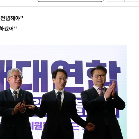
교수…이병
개시
정전념해야"
0.3만개
못하겠어"
 4.1%로
말고 과감히
쪽 아웃바
 하향
별재난지역
…희망지 못
날씨]
요 선제 대
무'
마쳐