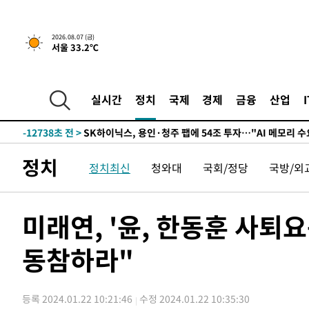
↓
-25881초 전 >
[속보]이 대통령 "부동산 공급 기존 사고방식 매달리지 
실천"
-24966초 전 >
이란, "오만과 '중앙 단일 루트' 합의…북쪽 인바운드·남
2026.08.07 (금)
서울 33.2℃
운드는 임시"
-16534초 전 >
"낮 기온 소폭 하락"…수도권 폭염중대경보, 폭염경보로
-16498초 전 >
[속보]이 대통령, '호우피해' 안동·의성 관할 4개 면 특
선포
-16461초 전 >
[단독]중수청 지원 검사들, 정원 초과 시 낮은 계급 임용
실시간
정치
국제
경제
금융
산업
갈 수도
-14432초 전 >
낮 최고 37도 찜통더위…곳곳 소나기·강원 많은 비[내일
-12738초 전 >
SK하이닉스, 용인·청주 팹에 54조 투자…"AI 메모리 수
응"
-9594초 전 >
여자배구 이재영·이다영 자매, 아제르바이잔 투란VC 입단
정치
정치최신
청와대
국회/정당
국방/외
-8847초 전 >
외국인 심판 성 접대 7경기 들여다보니…한국 축구 '5승 2
-8581초 전 >
[속보]코스닥, 2.86포인트(0.36%) 내린 798.81마감
-8534초 전 >
[속보]코스피, 6200선 약보합…0.60% 내린 6258.77에 
미래연, '윤, 한동훈 사퇴요
-8514초 전 >
[속보]원·달러 환율, 7.7원 내린 1416.1원 마감
동참하라"
-8403초 전 >
[속보] 노원서 40.1도 관측…서울, 2018년 이후 첫 40도
-5493초 전 >
[속보]종합특검, '계엄 수용공간 확보' 신용해 前교정본부
-4366초 전 >
외신들도 주목한 韓축구 파문…"국민적 공분에 수사 재개"
등록 2024.01.22 10:21:46
수정 2024.01.22 10:35:30
-4337초 전 >
11시간 압수수색에 성접대 파문까지…'쑥대밭' 된 축구협