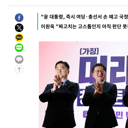
-3359초 전 >
[속보]규제합리화위원회 부위원장에 김태유 서울대 공대 
태 후임
4분 전 >
[속보]국힘 윤리위, '돌려차기 발언' 진종오·서범수 징계 절차 
"윤 대통령, 즉시 여당·총선서 손 떼고 국
-30590초 전 >
미 사업체 일자리, 7월에 2.3만개 순감하고 그 전 2개월 1
이원욱 "짜고치는 고스톱인지 아직 판단 
하향수정 (2보)
-30038초 전 >
[속보] 미 사업체, 일자리 7월에 2.3만 개 줄어…실업률은
↓
-25901초 전 >
[속보]이 대통령 "부동산 공급 기존 사고방식 매달리지 
실천"
-24986초 전 >
이란, "오만과 '중앙 단일 루트' 합의…북쪽 인바운드·남
운드는 임시"
-16554초 전 >
"낮 기온 소폭 하락"…수도권 폭염중대경보, 폭염경보로
-16518초 전 >
[속보]이 대통령, '호우피해' 안동·의성 관할 4개 면 특
선포
-16481초 전 >
[단독]중수청 지원 검사들, 정원 초과 시 낮은 계급 임용
갈 수도
-14452초 전 >
낮 최고 37도 찜통더위…곳곳 소나기·강원 많은 비[내일
-12758초 전 >
SK하이닉스, 용인·청주 팹에 54조 투자…"AI 메모리 수
응"
-9614초 전 >
여자배구 이재영·이다영 자매, 아제르바이잔 투란VC 입단
-8867초 전 >
외국인 심판 성 접대 7경기 들여다보니…한국 축구 '5승 2
-8601초 전 >
[속보]코스닥, 2.86포인트(0.36%) 내린 798.81마감
-8554초 전 >
[속보]코스피, 6200선 약보합…0.60% 내린 6258.77에 
-8534초 전 >
[속보]원·달러 환율, 7.7원 내린 1416.1원 마감