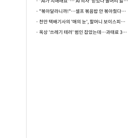
· "AI가 치매래요"…'AI 의사' 믿었다 골머리 앓는 美 의료계 '경고'
· "볶아달라니까!"…셀프 볶음밥 안 볶아줬다고 사장 폭행한 손님
· 천안 택배기사의 '매의 눈', 할머니 보이스피싱 피해 막아
· 옥상 '쓰레기 테러' 범인 잡았는데…과태료 3만원 처분에 숙박업주 허탈