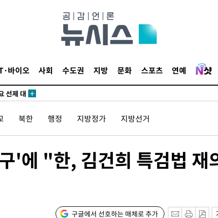
말고 과감히
쪽 아웃바
 하향
별재난지역
…희망지 못
IT·바이오
사회
수도권
지방
문화
스포츠
연예
날씨]
요 선제 대
교
북한
행정
지방정가
지방선거
무'
마쳐
구'에 "한, 김건희 특검법 재
장 기소
구글에서 선호하는 매체로 추가
회