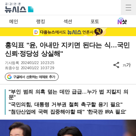
메인
랭킹
섹션
포토
홍익표 "윤, 아내만 지키면 된다는 식…국민
신뢰·정당성 상실해"
기사등록
2024/01/22 10:23:25
가
가
최종수정
2024/01/22 10:37:29
구글에서 선호하는 매체로 추가
"부인 범죄 의혹 덮는 데만 급급…누가 법 지킬지 의
문"
"국민의힘, 대통령 거부권 철회 촉구할 용기 필요"
"첨단산업에 국력 집중해야할 때" '한국판 IRA 필요'