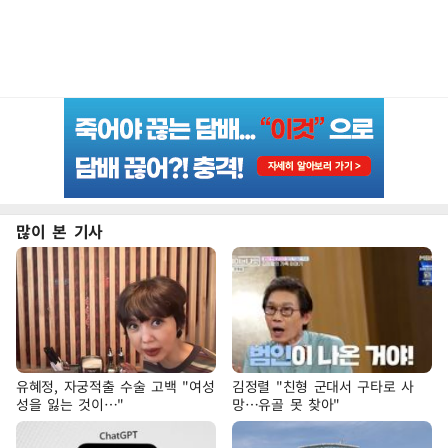
많이 본 기사
유혜정, 자궁적출 수술 고백 "여성
김정렬 "친형 군대서 구타로 사
성을 잃는 것이…"
망…유골 못 찾아"