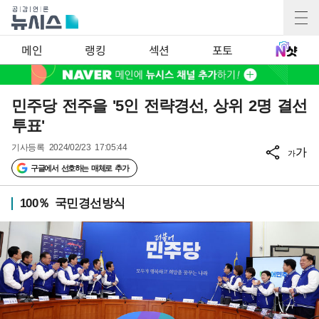
메인
랭킹
섹션
포토
민주당 전주을 '5인 전략경선, 상위 2명 결선
투표'
기사등록
2024/02/23 17:05:44
가
가
구글에서 선호하는 매체로 추가
100％ 국민경선방식