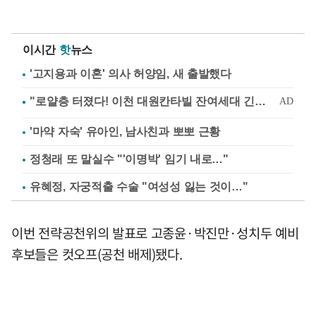
이시간
핫
뉴스
'고지용과 이혼' 의사 허양임, 새 출발했다
'마약 자숙' 유아인, 남사친과 뽀뽀 근황
정청래 또 말실수 "'이명박' 임기 내로…"
유혜정, 자궁적출 수술 "여성성 잃는 것이…"
이번 전략공천위의 발표로 고종윤·박진만·성치두 예비
후보들은 컷오프(공천 배제)됐다.