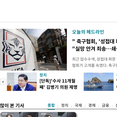
오늘의 헤드라인
" 축구협회, '성접대 
"실망 안겨 죄송…
최근 압수수색, 성접대 파문
협회가 고개를 숙였다. 축구협
관계자 여러분께 드리는 글
정치
다. 축구협회는 최근 2026 
[단독]'수사 11개월
컵 조별리그 탈락과 관련해
째' 김병기 의원 제명
회에서 질타를 받은 데 이어,
청원글
많이 본 기사
종합
정치
국제
경제
금융