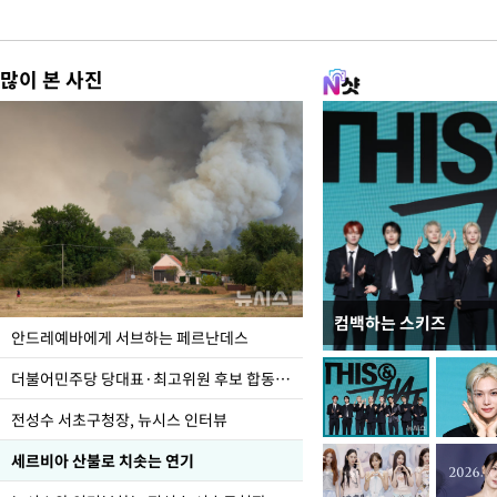
많이 본 사진
컴백하는 스키즈
이 대통령, 국가폭력 
안드레예바에게 서브하는 페르난데스
가 책임지고 치유"
더불어민주당 당대표·최고위원 후보 합동연설회
전성수 서초구청장, 뉴시스 인터뷰
세르비아 산불로 치솟는 연기