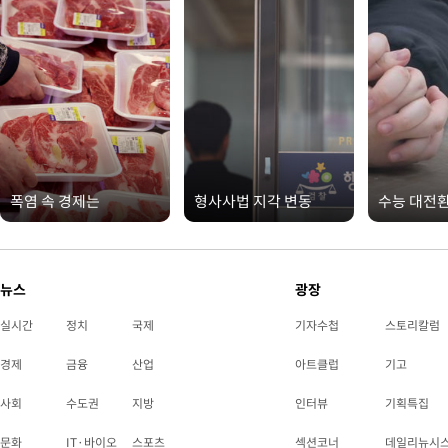
폭염 속 경제는
형사사법 지각 변동
수능 대전
뉴스
광장
실시간
정치
국제
기자수첩
스토리칼럼
경제
금융
산업
아트클럽
기고
사회
수도권
지방
인터뷰
기획특집
문화
IT·바이오
스포츠
섹션코너
데일리뉴시