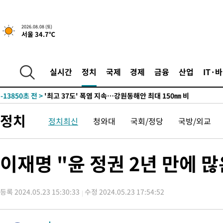
-6996초 전 >
[속보]뉴욕증시 상승 마감…S&P 0.6% 나스닥 1.3%↑
2026.08.08 (토)
서울 34.7℃
-29694초 전 >
극한폭염 한풀 꺾이지만…'낮 최고 35도' 무더위, 열대야 계속
주 날씨]
-26712초 전 >
축구협회 "압수수색·성접대 논란 사과…쇄신의 기회로 삼겠다
-25229초 전 >
[속보]'압수수색·성접대 논란' 축구협회 "실망과 걱정 안겨드려
실시간
정치
국제
경제
금융
산업
IT·
송"
-13850초 전 >
'최고 37도' 폭염 지속…강원동해안 최대 150㎜ 비
-6976초 전 >
[속보]뉴욕증시 상승 마감…S&P 0.6% 나스닥 1.3%↑
-29714초 전 >
극한폭염 한풀 꺾이지만…'낮 최고 35도' 무더위, 열대야 계속
정치
정치최신
청와대
국회/정당
국방/외교
주 날씨]
-26732초 전 >
축구협회 "압수수색·성접대 논란 사과…쇄신의 기회로 삼겠다
-25249초 전 >
[속보]'압수수색·성접대 논란' 축구협회 "실망과 걱정 안겨드려
송"
-13870초 전 >
'최고 37도' 폭염 지속…강원동해안 최대 150㎜ 비
이재명 "윤 정권 2년 만에
-6996초 전 >
[속보]뉴욕증시 상승 마감…S&P 0.6% 나스닥 1.3%↑
등록 2024.05.23 15:30:33
수정 2024.05.23 17:54:52