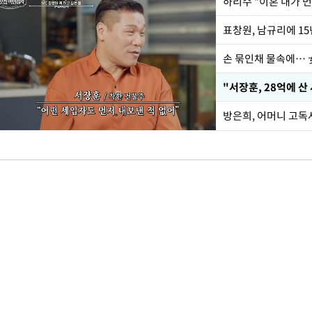
하리수 "이혼 내가 
손 묶인채 물속에… 女
"서장훈, 28억에 산
방은희, 어머니 고독사