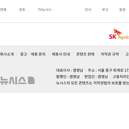
연예
포토
TV뉴시스
인사
부고
동정
회사소개
광고 · 제휴 문의
제휴사 안내
콘텐츠 판매
저작권 규약
고
대표이사 : 염영남
주소 : 서울 중구 퇴계로 1
발행인 : 염영남
편집인 : 염영남
고충처리인
뉴시스의 모든 콘텐츠는 저작권법의 보호를 받는 바, 무