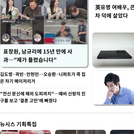
英유명 여배우, 
차 덕에 살았다
표창원, 남규리에 15년 만에 사
과…"제가 틀렸습니다"
김도영·곽빈·안현민…오승환·니퍼트가 콕 집
은 차기 메이저리거
"전신 문신에 해외 도피까지"…예비 신랑의 친
구를 보고 '결혼 고민'에 빠졌다
뉴시스 기획특집