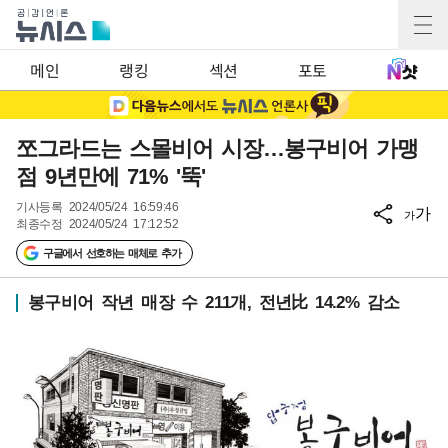
메인
랭킹
섹션
포토
쪼그라드는 스몰비어 시장…봉구비어 가맹
점 9년만에 71% '뚝'
기사등록
2024/05/24 16:59:46
가
가
최종수정
2024/05/24 17:12:52
구글에서 선호하는 매체로 추가
봉구비어 작년 매장 수 211개, 전년比 14.2% 감소