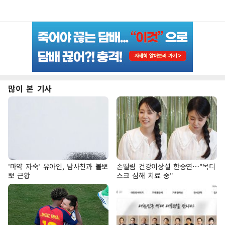
많이 본 기사
'마약 자숙' 유아인, 남사친과 볼뽀
손떨림 건강이상설 한승연…"목디
뽀 근황
스크 심해 치료 중"