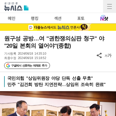
메인
랭킹
섹션
포토
원구성 공방…여 "권한쟁의심판 청구" 야
"20일 본회의 열어야"(종합)
기사등록
2024/06/18 14:35:10
가
가
최종수정
2024/06/18 15:18:52
구글에서 선호하는 매체로 추가
국민의힘 "상임위원장 야당 단독 선출 무효"
민주 "김건희 방탄 지연전략…상임위 조속히 완료"