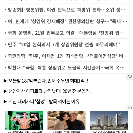
방송3법·방통위법, 야권 단독으로 과방위 통과…소위 생략(종합)
여, 헌재에 '상임위 강제배정' 권한쟁의심판 청구…"독재 행위"(종합)
국회 운영위, 21일 업무보고 의결…대통령실 '전방위 압박' 예고
민주 "20일 본회의서 7개 상임위원장 선출 마무리해야"
국민의힘 "민주, 이재명 1인 지배정당…'더불어명심당' 바꿔라"
박찬대 "국힘, 짝퉁 상임위로 노골적 시간끌기…국회 폭력세력 '국폭'"