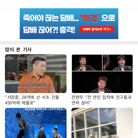
많이 본 기사
"서장훈, 28억에 산 서초 건물
전현무 "전 연인 집착에 친구들과
450억에 매물로"
연락 끊어"