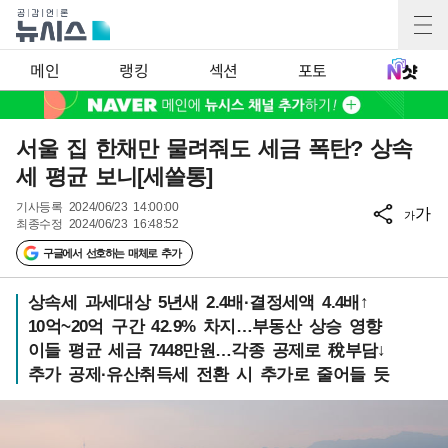
메인
랭킹
섹션
포토
서울 집 한채만 물려줘도 세금 폭탄? 상속
세 평균 보니[세쓸통]
기사등록
2024/06/23 14:00:00
가
가
최종수정
2024/06/23 16:48:52
구글에서 선호하는 매체로 추가
상속세 과세대상 5년새 2.4배·결정세액 4.4배↑
10억~20억 구간 42.9% 차지…부동산 상승 영향
이들 평균 세금 7448만원…각종 공제로 稅부담↓
추가 공제·유산취득세 전환 시 추가로 줄어들 듯