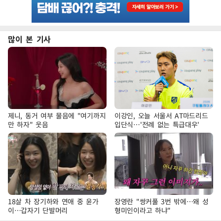
많이 본 기사
제니, 동거 여부 물음에 "여기까지
이강인, 오늘 서울서 AT마드리드
만 하자" 웃음
입단식…'전례 없는 특급대우'
18살 차 장기하와 연애 중 윤가
장영란 "쌍커풀 3번 밖에…왜 성
이…갑자기 단발머리
형미인이라고 하냐"