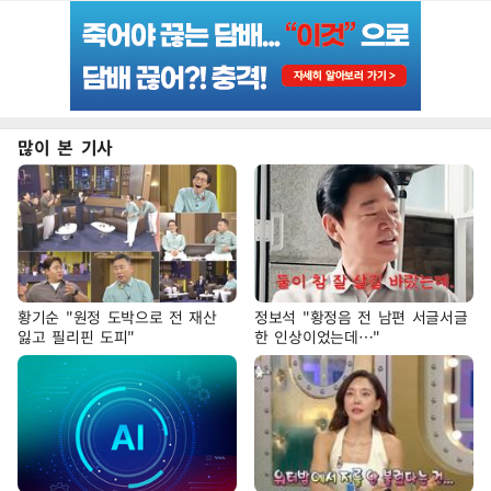
많이 본 기사
황기순 "원정 도박으로 전 재산
정보석 "황정음 전 남편 서글서글
잃고 필리핀 도피"
한 인상이었는데…"