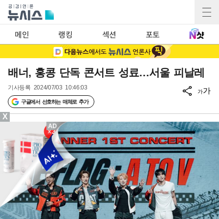
메인
랭킹
섹션
포토
배너, 홍콩 단독 콘서트 성료…서울 피날레
기사등록
2024/07/03 10:46:03
가
가
구글에서 선호하는 매체로 추가
X