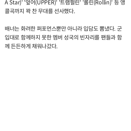
A Star)' '엎어(UPPER)' '트램펄린' '롤린(Rollin)' 등 앵
콜곡까지 꽉 찬 무대를 선사했다.
배너는 화려한 퍼포먼스뿐만 아니라 입담도 뽐냈다. 군
입대로 함께하지 못한 멤버 성국의 빈자리를 팬들과 함
께 든든하게 채워나갔다.