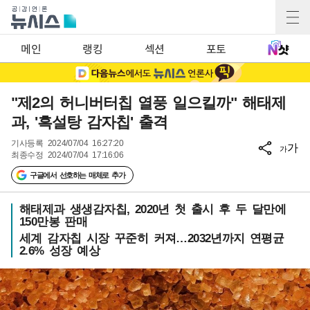
메인
랭킹
섹션
포토
"제2의 허니버터칩 열풍 일으킬까" 해태제
과, '흑설탕 감자칩' 출격
기사등록
2024/07/04 16:27:20
가
가
최종수정
2024/07/04 17:16:06
구글에서 선호하는 매체로 추가
해태제과 생생감자칩, 2020년 첫 출시 후 두 달만에
150만봉 판매
세계 감자칩 시장 꾸준히 커져…2032년까지 연평균
2.6% 성장 예상