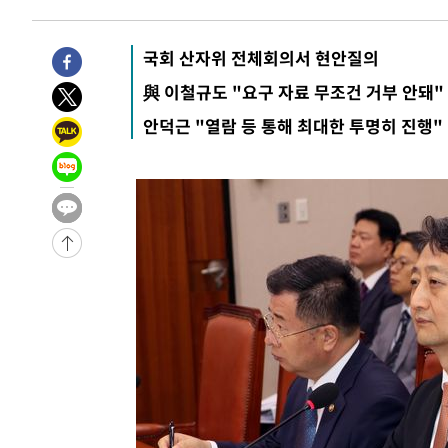
-26887초 전 >
선재도서 해루질 나섰다 실종 60대, 닷새 만에 숨진 채 발
-24421초 전 >
남자 농구, 나고야 아시안게임서 '홈팀' 일본과 한일전
국회 산자위 전체회의서 현안질의
-23797초 전 >
여수 오동도 해상서 모터보트 전복…1명 사망·1명 실종
與 이철규도 "요구 자료 무조건 거부 안돼"
-20024초 전 >
극한폭염 한풀 꺾이지만…'낮 최고 35도' 무더위, 열대야
안덕근 "열람 등 통해 최대한 투명히 진행"
주 날씨]
-17042초 전 >
축구협회 "압수수색·성접대 논란 사과…쇄신의 기회로 
-15559초 전 >
[속보]'압수수색·성접대 논란' 축구협회 "실망과 걱정 
송"
-4180초 전 >
'최고 37도' 폭염 지속…강원동해안 최대 150㎜ 비
44분 전 >
[속보]뉴욕증시 상승 마감…S&P 0.6% 나스닥 1.3%↑