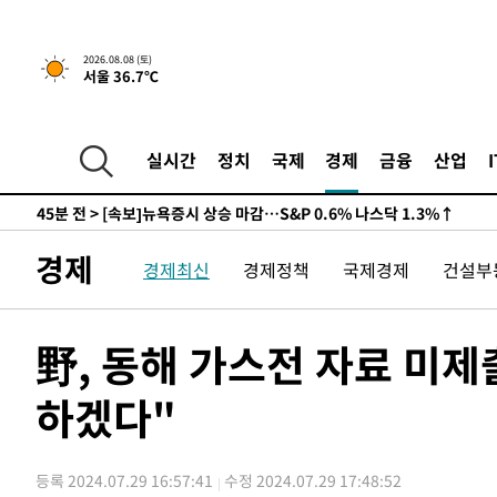
2026.08.08 (토)
서울 36.7℃
실시간
정치
국제
경제
금융
산업
44분 전 >
[속보]뉴욕증시 상승 마감…S&P 0.6% 나스닥 1.3%↑
-29157초 전 >
백운산서 80년근 천종산삼 9뿌리 발견…감정가 1.3억원
-26867초 전 >
선재도서 해루질 나섰다 실종 60대, 닷새 만에 숨진 채 발
경제
경제최신
경제정책
국제경제
건설부
-24401초 전 >
남자 농구, 나고야 아시안게임서 '홈팀' 일본과 한일전
-23777초 전 >
여수 오동도 해상서 모터보트 전복…1명 사망·1명 실종
-20004초 전 >
극한폭염 한풀 꺾이지만…'낮 최고 35도' 무더위, 열대야
野, 동해 가스전 자료 미제
주 날씨]
-17022초 전 >
축구협회 "압수수색·성접대 논란 사과…쇄신의 기회로 
하겠다"
-15539초 전 >
[속보]'압수수색·성접대 논란' 축구협회 "실망과 걱정 
송"
-4160초 전 >
'최고 37도' 폭염 지속…강원동해안 최대 150㎜ 비
45분 전 >
[속보]뉴욕증시 상승 마감…S&P 0.6% 나스닥 1.3%↑
등록 2024.07.29 16:57:41
수정 2024.07.29 17:48:52
-29177초 전 >
백운산서 80년근 천종산삼 9뿌리 발견…감정가 1.3억원