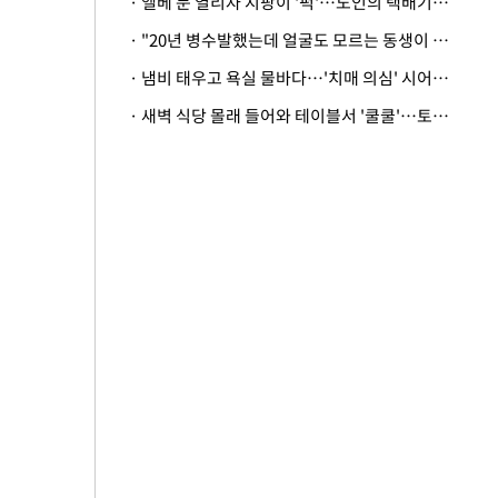
· 엘베 문 열리자 지팡이 '퍽'…노인의 택배기사 폭행 이유
· "20년 병수발했는데 얼굴도 모르는 동생이 유산 절반을"…배다른 형제 상속권 있을까
· 냄비 태우고 욕실 물바다…'치매 의심' 시어머니 검사 권유했다가 '날벼락'
· 새벽 식당 몰래 들어와 테이블서 '쿨쿨'…토사물 남기고 사라진 남성