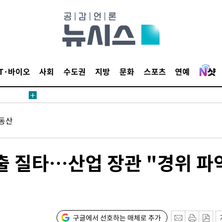
IT·바이오
사회
수도권
지방
문화
스포츠
연예
견
동산
 계속[다음
출 질타…산업 장관 "경위 파
삼겠다"
안겨드려 죄
구글에서 선호하는 매체로 추가