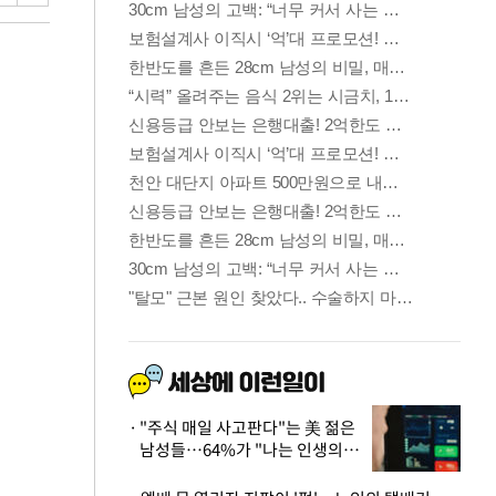
"주식 매일 사고판다"는 美 젊은
남성들…64%가 "나는 인생의
패배자“