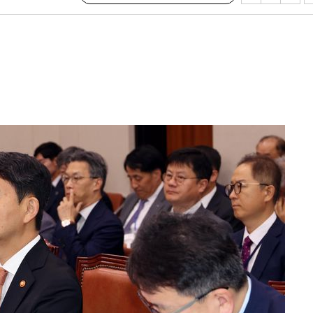
견
 계속[다음
삼겠다"
안겨드려 죄