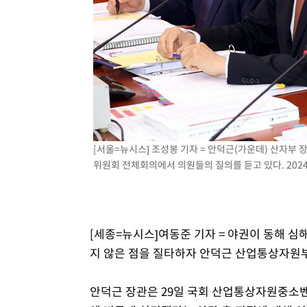
[서울=뉴시스] 조성봉 기자 = 안덕근(가운데) 산자부
위원회 전체회의에서 의원들의 질의를 듣고 있다. 2024.
[세종=뉴시스]여동준 기자 = 야권이 동해 심
지 않은 점을 질타하자 안덕근 산업통상자원부
안덕근 장관은 29일 국회 산업통상자원중소