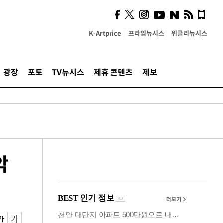
사이 해답 찾았죠"…알을
깨고 나온 '초자아'
K-Artprice
프라임뉴시스
위클리뉴시스
광장
포토
TV뉴시스
제휴 콘텐츠
제보
악