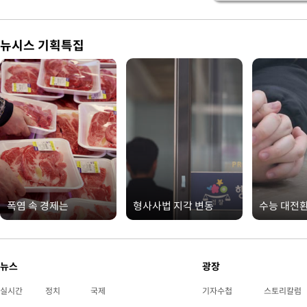
뉴시스 기획특집
폭염 속 경제는
형사사법 지각 변동
수능 대전
뉴스
광장
실시간
정치
국제
기자수첩
스토리칼럼