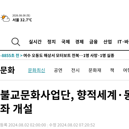
-24183초 전 >
온열질환 사망자 3명 늘어…누적 환자 3000명 돌파
-18128초 전 >
강릉에 시간당 81.4㎜ 물폭탄…도로 잠기고 담벼락 붕괴
2026.08.08 (토)
서울 32.7℃
-14235초 전 >
백운산서 80년근 천종산삼 9뿌리 발견…감정가 1.3억원
-11945초 전 >
선재도서 해루질 나섰다 실종 60대, 닷새 만에 숨진 채 발견
-9479초 전 >
남자 농구, 나고야 아시안게임서 '홈팀' 일본과 한일전
실시간
정치
국제
경제
금융
산업
IT·
-8855초 전 >
여수 오동도 해상서 모터보트 전복…1명 사망·1명 실종
-5082초 전 >
극한폭염 한풀 꺾이지만…'낮 최고 35도' 무더위, 열대야 계속[
주 날씨]
-2100초 전 >
축구협회 "압수수색·성접대 논란 사과…쇄신의 기회로 삼겠다"
문화
문화최신
공연
전시
문화재
책
여
-617초 전 >
[속보]'압수수색·성접대 논란' 축구협회 "실망과 걱정 안겨드려 
2시간 전 >
'최고 37도' 폭염 지속…강원동해안 최대 150㎜ 비
4시간 전 >
[속보]뉴욕증시 상승 마감…S&P 0.6% 나스닥 1.3%↑
불교문화사업단, 향적세계·
-26182초 전 >
낮 최고 35도 '무더위'…동해안 시간당 30㎜ '강한 비'[내일날
좌 개설
-25452초 전 >
[속보]이강인 "감독님이 원하는 마음 느꼈고, 많은 트로피 원해
틀레티코 이적"
-25234초 전 >
수도권 40도 육박 '펄펄'…동해안 일부 지역엔 호의주의보
-24203초 전 >
온열질환 사망자 3명 늘어…누적 환자 3000명 돌파
등록 2024.08.02 02:00:00
수정 2024.08.02 07:20:52
-18148초 전 >
강릉에 시간당 81.4㎜ 물폭탄…도로 잠기고 담벼락 붕괴