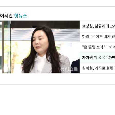
이시간
핫뉴스
하리수 "이혼 내가 
"손 떨림 포착"…카라