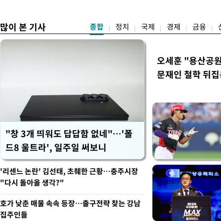
터"
많이 본 기사
종합
정치
국제
경제
금융
오세훈 "용산공원
문재인 철학 뒤집
"창 3개 띄워도 답답함 없네"…'폴
드8 울트라', 일주일 써보니
'리센느 논란' 김선태, 초췌한 근황…충주시장
"다시 돌아올 생각?"
호가 낮춘 매물 속속 등장…출구전략 찾는 강남
집주인들