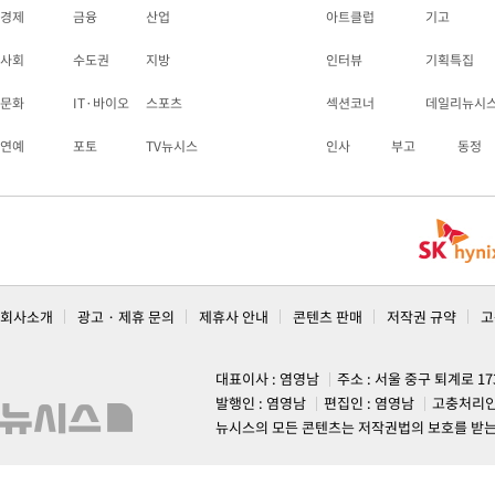
경제
금융
산업
아트클럽
기고
사회
수도권
지방
인터뷰
기획특집
문화
IT·바이오
스포츠
섹션코너
데일리뉴시
연예
포토
TV뉴시스
인사
부고
동정
회사소개
광고 · 제휴 문의
제휴사 안내
콘텐츠 판매
저작권 규약
고
대표이사 : 염영남
주소 : 서울 중구 퇴계로 1
발행인 : 염영남
편집인 : 염영남
고충처리인
뉴시스의 모든 콘텐츠는 저작권법의 보호를 받는 바, 무