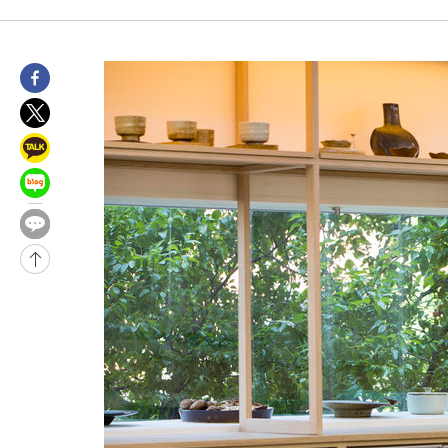
-14255초 전 >
백운산서 80년근 천종산삼 9뿌리 발견…감정가 1.3억원
-11965초 전 >
선재도서 해루질 나섰다 실종 60대, 닷새 만에 숨진 채 발견
-9499초 전 >
남자 농구, 나고야 아시안게임서 '홈팀' 일본과 한일전
-8875초 전 >
여수 오동도 해상서 모터보트 전복…1명 사망·1명 실종
-5102초 전 >
극한폭염 한풀 꺾이지만…'낮 최고 35도' 무더위, 열대야 계속[
주 날씨]
-2120초 전 >
축구협회 "압수수색·성접대 논란 사과…쇄신의 기회로 삼겠다"
-637초 전 >
[속보]'압수수색·성접대 논란' 축구협회 "실망과 걱정 안겨드려 
2시간 전 >
'최고 37도' 폭염 지속…강원동해안 최대 150㎜ 비
4시간 전 >
[속보]뉴욕증시 상승 마감…S&P 0.6% 나스닥 1.3%↑