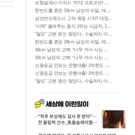
"척추 부상에도 검사 못 받아"…
전 올림픽 선수, 美봅슬레이협회
상대 소송