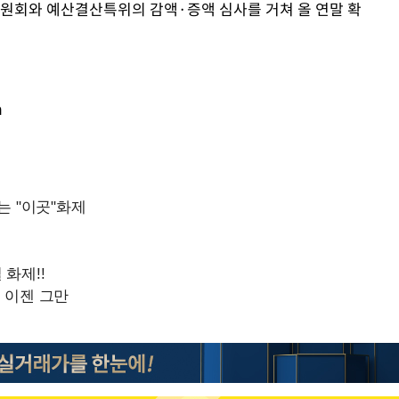
위원회와 예산결산특위의 감액·증액 심사를 거쳐 올 연말 확
m