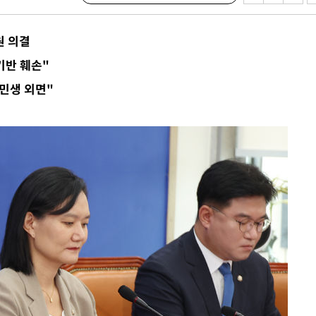
계속[다음
원 의결
"
기반 훼손"
려 죄송"
민생 외면"
·서미화·
1위… 정
鄭
위해 뛸
승리
내일날씨]
 원해 아
보