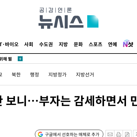
·서미화·
1위… 정
IT·바이오
사회
수도권
지방
문화
스포츠
연예
鄭
위해 뛸
승리
교
북한
행정
지방정가
지방선거
내일날씨]
 원해 아
보
산안 보니…부자는 감세하면서 
구글에서 선호하는 매체로 추가