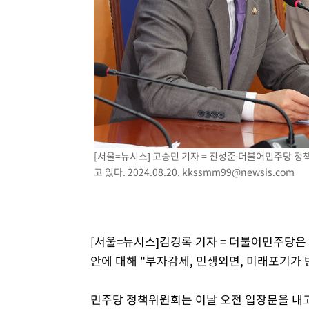
-10746초 전 >
백운산서 80년근 천종산삼 9뿌리 발견…감정가 1.3억원
-8456초 전 >
선재도서 해루질 나섰다 실종 60대, 닷새 만에 숨진 채 발견
-5990초 전 >
남자 농구, 나고야 아시안게임서 '홈팀' 일본과 한일전
-5366초 전 >
여수 오동도 해상서 모터보트 전복…1명 사망·1명 실종
-1593초 전 >
극한폭염 한풀 꺾이지만…'낮 최고 35도' 무더위, 열대야 
주 날씨]
23분 전 >
축구협회 "압수수색·성접대 논란 사과…쇄신의 기회로 삼겠다
47분 전 >
[속보]'압수수색·성접대 논란' 축구협회 "실망과 걱정 안겨드
3시간 전 >
'최고 37도' 폭염 지속…강원동해안 최대 150㎜ 비
[서울=뉴시스] 고승민 기자 = 진성준 더불어민주당 
5시간 전 >
[속보]뉴욕증시 상승 마감…S&P 0.6% 나스닥 1.3%↑
고 있다. 2024.08.20.
kkssmm99@newsis.com
[서울=뉴시스]김경록 기자 = 더불어민주당은
안에 대해 "부자감세, 민생외면, 미래포기가
민주당 정책위원회는 이날 오전 입장문을 내고 