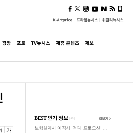
사이 해답 찾았죠"…알을
깨고 나온 '초자아'
K-Artprice
프라임뉴시스
위클리뉴시스
광장
포토
TV뉴시스
제휴 콘텐츠
제보
민