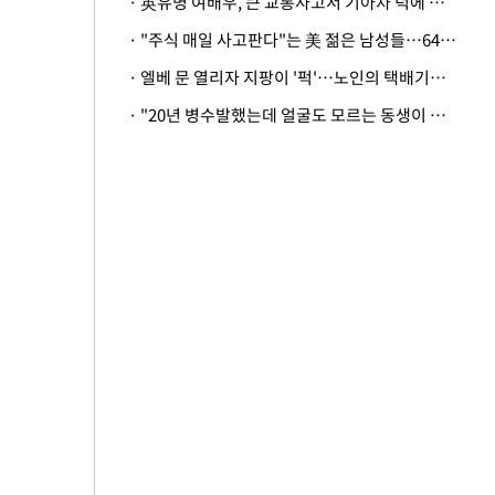
· 英유명 여배우, 큰 교통사고서 기아차 덕에 살았다
· "주식 매일 사고판다"는 美 젊은 남성들…64%가 "나는 인생의 패배자“
· 엘베 문 열리자 지팡이 '퍽'…노인의 택배기사 폭행 이유
· "20년 병수발했는데 얼굴도 모르는 동생이 유산 절반을"…배다른 형제 상속권 있을까