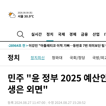
2026.08.08 (토)
서울 30.9℃
5시간 전 >
[속보]뉴욕증시 상승 마감…S&P 0.6% 나스닥 1.3%↑
-30195초 전 >
[속보]與최고위원 제주·인천 순회경선…박선원·최민희
한민수·김용 순
-30148초 전 >
[속보]김민석, 與 전대 당원투표 누적 득표율 45.42%로 
실시간
정치
국제
경제
금융
산업
청래 44.56%
-29430초 전 >
[속보]與 대표 경선 제주·인천 당원투표…金 47.75%·
42.08%·宋 10.17%
-28964초 전 >
이강인 "아틀레티코 이적 기뻐…등번호 7번 의미보단 팀 
것"
-28899초 전 >
[속보]與 당대표 경선, 제주·인천 권리당원 투표 김민석 
정치
정치최신
청와대
국회/정당
국방/외
-22673초 전 >
낮 최고 35도 '무더위'…동해안 시간당 30㎜ '강한 비'[
-21943초 전 >
[속보]이강인 "감독님이 원하는 마음 느꼈고, 많은 트로피
틀레티코 이적"
-21725초 전 >
수도권 40도 육박 '펄펄'…동해안 일부 지역엔 호의주의
민주 "윤 정부 2025 예
-20694초 전 >
온열질환 사망자 3명 늘어…누적 환자 3000명 돌파
생은 외면"
-14639초 전 >
강릉에 시간당 81.4㎜ 물폭탄…도로 잠기고 담벼락 붕괴
-10746초 전 >
백운산서 80년근 천종산삼 9뿌리 발견…감정가 1.3억원
-8456초 전 >
선재도서 해루질 나섰다 실종 60대, 닷새 만에 숨진 채 발견
등록 2024.08.27 11:47:00
수정 2024.08.27 15:28:52
-5990초 전 >
남자 농구, 나고야 아시안게임서 '홈팀' 일본과 한일전