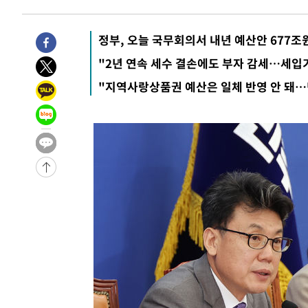
-5366초 전 >
여수 오동도 해상서 모터보트 전복…1명 사망·1명 실종
-1593초 전 >
극한폭염 한풀 꺾이지만…'낮 최고 35도' 무더위, 열대야 
정부, 오늘 국무회의서 내년 예산안 677조
주 날씨]
23분 전 >
축구협회 "압수수색·성접대 논란 사과…쇄신의 기회로 삼겠다
"2년 연속 세수 결손에도 부자 감세…세입
47분 전 >
[속보]'압수수색·성접대 논란' 축구협회 "실망과 걱정 안겨드
"지역사랑상품권 예산은 일체 반영 안 돼…
3시간 전 >
'최고 37도' 폭염 지속…강원동해안 최대 150㎜ 비
5시간 전 >
[속보]뉴욕증시 상승 마감…S&P 0.6% 나스닥 1.3%↑
-30195초 전 >
[속보]與최고위원 제주·인천 순회경선…박선원·최민희
한민수·김용 순
-30148초 전 >
[속보]김민석, 與 전대 당원투표 누적 득표율 45.42%로 
청래 44.56%
-29430초 전 >
[속보]與 대표 경선 제주·인천 당원투표…金 47.75%·
42.08%·宋 10.17%
-28964초 전 >
이강인 "아틀레티코 이적 기뻐…등번호 7번 의미보단 팀 
것"
-28899초 전 >
[속보]與 당대표 경선, 제주·인천 권리당원 투표 김민석 
-22673초 전 >
낮 최고 35도 '무더위'…동해안 시간당 30㎜ '강한 비'[
-21943초 전 >
[속보]이강인 "감독님이 원하는 마음 느꼈고, 많은 트로피
틀레티코 이적"
-21725초 전 >
수도권 40도 육박 '펄펄'…동해안 일부 지역엔 호의주의
-20694초 전 >
온열질환 사망자 3명 늘어…누적 환자 3000명 돌파
-14639초 전 >
강릉에 시간당 81.4㎜ 물폭탄…도로 잠기고 담벼락 붕괴