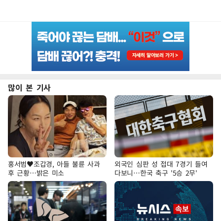
많이 본 기사
홍서범♥조갑경, 아들 불륜 사과
외국인 심판 성 접대 7경기 들여
후 근황…밝은 미소
다보니…한국 축구 '5승 2무'