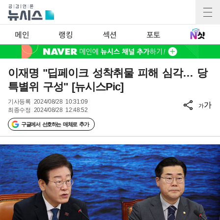
메인
랭킹
섹션
포토
이재명 "딥페이크 성착취물 피해 심각… 당
특별위 구성" [뉴시스Pic]
기사등록
2024/08/28 10:31:09
가
가
최종수정
2024/08/28 12:48:52
구글에서 선호하는 매체로 추가