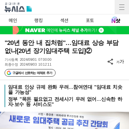
메인
랭킹
섹션
포토
"20년 동안 내 집처럼"…임대료 상승 부담
없나[20년 장기임대주택 도입]②
기사등록
2024/09/01 07:00:00
가
가
최종수정
2024/09/03 10:12:11
구글에서 선호하는 매체로 추가
임대료 인상 규제 완화 우려…참여연대 "임대료 치솟
을 가능성"
정부 "목돈 필요없고 전세사기 우려 없어…신속한 하
자·보수 등 서비스도"