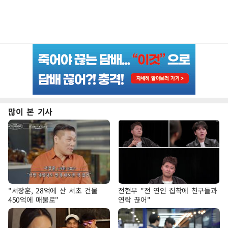
많이 본 기사
"서장훈, 28억에 산 서초 건물
전현무 "전 연인 집착에 친구들과
450억에 매물로"
연락 끊어"