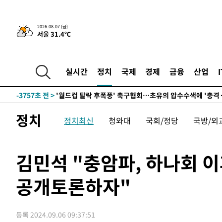
-7077초 전 >
日방위성, 北이 동해로 쏜 발사체는 탄도미사일 가능성
-5507초 전 >
[속보] SKT, 에이닷 서비스 장애 발생…"원인 파악 중"
2026.08.07 (금)
서울 31.4℃
-4913초 전 >
[속보]합참 "북, 동해상으로 미상 발사체 발사"
-4309초 전 >
'낮 최고 39도' 불볕더위…한밤 열대야도 계속[내일날씨]
-4268초 전 >
[속보]7~9일 프로야구 3연전도 폭염 취소…11일 재개
실시간
정치
국제
경제
금융
산업
-3930초 전 >
"韓 외환시장 개입 관측 배경엔 美의 대한국 무역적자 있어
-3757초 전 >
'월드컵 탈락 후폭풍' 축구협회…초유의 압수수색에 '충격
-3597초 전 >
서울 낮 37.9도, 올여름 최고치 경신…영등포 순간 '40도'
정치
정치최신
청와대
국회/정당
국방/외
-3159초 전 >
[속보]종합특검, 대검 추가 압수수색…내란 중요임무종사 
12분 전 >
[속보]코스닥, 800p 회복…0.26% 오른 801.67 마감
13분 전 >
[속보]코스피, 301.88포인트(4.58%) 내린 6296.38 마감
김민석 "충암파, 하나회 이
15분 전 >
[속보]원·달러 환율, 0.7원 내린 1423.8원 마감
공개토론하자"
55분 전 >
"여기 떨어졌다"…다누리, 스페이스X 로켓 달 충돌 흔적 포착
1시간 전 >
손흥민, 5경기 연속골 실패…LAFC는 승부차기 끝 과달라하라
3시간 전 >
내일까지 39도 '펄펄'…기상청 "태풍 지나며 폭염 잠시 꺾인
등록 2024.09.06 09:37:51
-24839초 전 >
'월드컵 탈락 후폭풍' 축구협회…11시간 걸린 초유의 압