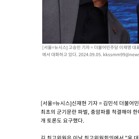
55분 전 >
"여기 떨어졌다"…다누리, 스페이스X 로켓 달 충돌 흔적 포착
1시간 전 >
손흥민, 5경기 연속골 실패…LAFC는 승부차기 끝 과달라하라
3시간 전 >
내일까지 39도 '펄펄'…기상청 "태풍 지나며 폭염 잠시 꺾인
[서울=뉴시스] 고승민 기자 = 더불어민주당 이재명 대
에서 대화하고 있다. 2024.09.05.
kkssmm99@news
[서울=뉴시스]신재현 기자 = 김민석 더불어
최초의 군기문란 파벌, 충암파를 척결해야 한
개 토론도 요구했다.
김 최고위원은 이날 최고위원회의에서 "윤 대