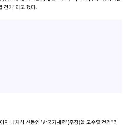
할 건가"라고 했다.
이자 나치식 선동인 '반국가세력'(주장)을 고수할 건가"라