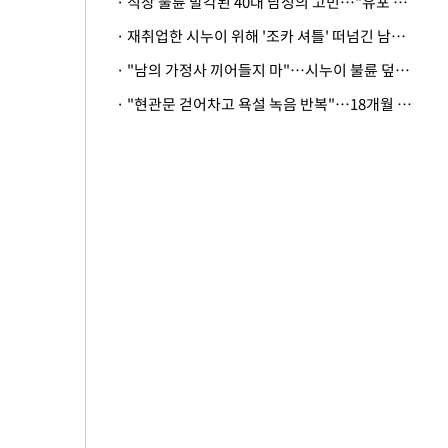
· 직장 불륜 발각된 40대 남성의 고민…"유포 동료 명예훼손·협박죄 고소 가능할까"
· 재취업한 시누이 위해 '조카 셔틀' 떠넘긴 남편…아내 "난 못한다"
· "남의 가정사 끼어들지 마"…시누이 불륜 덮으려는 남편에 억울한 아내
· "현관문 걷어차고 욕설 녹음 반복"…18개월 아기 키우는 집 뒤흔든 '앞집의 비극'