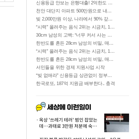
옥상 '쓰레기 테러' 범인 잡았는
데…과태료 3만원 처분에 숙박업
주 허탈