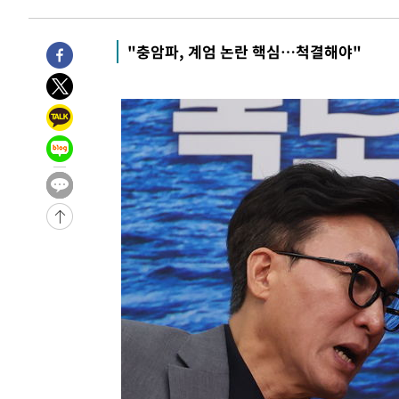
합)
-24275초 전 >
[속보] 뉴욕증시, 혼조 출발…나스닥 0.3%↓, 다우 0.1
-23068초 전 >
축구협회, 15년 전 심판 성 접대 파문에 "현재는 내부 지
"충암파, 계엄 논란 핵심…척결해야"
-21753초 전 >
경찰, '홍명보는 2순위' 결론냈던 스포츠윤리센터도 압
-7349초 전 >
[속보]합참 "北 발사체는 단거리탄도미사일…감시·경계태
-7097초 전 >
日방위성, 北이 동해로 쏜 발사체는 탄도미사일 가능성
-5527초 전 >
[속보] SKT, 에이닷 서비스 장애 발생…"원인 파악 중"
-4933초 전 >
[속보]합참 "북, 동해상으로 미상 발사체 발사"
-4329초 전 >
'낮 최고 39도' 불볕더위…한밤 열대야도 계속[내일날씨]
-4288초 전 >
[속보]7~9일 프로야구 3연전도 폭염 취소…11일 재개
-3950초 전 >
"韓 외환시장 개입 관측 배경엔 美의 대한국 무역적자 있어
-3777초 전 >
'월드컵 탈락 후폭풍' 축구협회…초유의 압수수색에 '충격
-3617초 전 >
서울 낮 37.9도, 올여름 최고치 경신…영등포 순간 '40도'
-3179초 전 >
[속보]종합특검, 대검 추가 압수수색…내란 중요임무종사 
12분 전 >
[속보]코스닥, 800p 회복…0.26% 오른 801.67 마감
13분 전 >
[속보]코스피, 301.88포인트(4.58%) 내린 6296.38 마감
15분 전 >
[속보]원·달러 환율, 0.7원 내린 1423.8원 마감