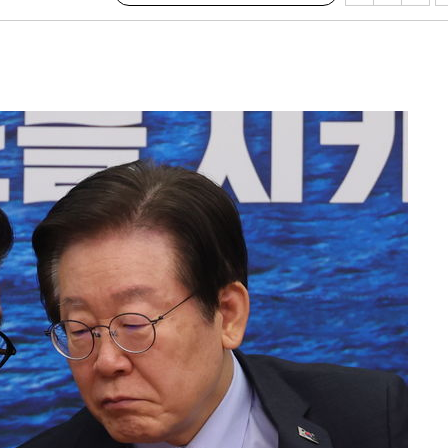
4%↑
침 준수"
수수색
세 강화"
"
·당황'
혐의