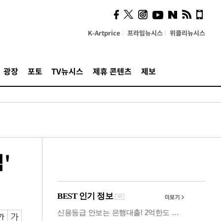
의견, 국토부·LH에 충실히
전달할 것"
K-Artprice
프라임뉴시스
위클리뉴시스
광장
포토
TV뉴시스
제휴 콘텐츠
제보
'