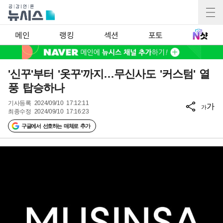
메인
랭킹
섹션
포토
'신꾸'부터 '옷꾸'까지…무신사도 '커스텀' 열
풍 탑승하나
기사등록
2024/09/10 17:12:11
가
가
최종수정
2024/09/10 17:16:23
구글에서 선호하는 매체로 추가