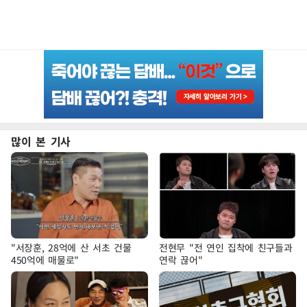
많이 본 기사
"서장훈, 28억에 산 서초 건물
전현무 "전 연인 집착에 친구들과
450억에 매물로"
연락 끊어"