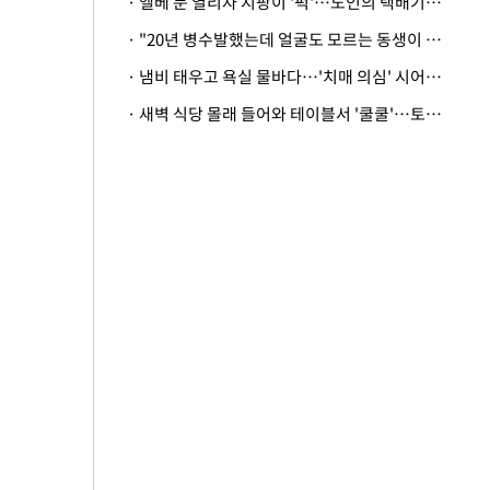
· 엘베 문 열리자 지팡이 '퍽'…노인의 택배기사 폭행 이유
· "20년 병수발했는데 얼굴도 모르는 동생이 유산 절반을"…배다른 형제 상속권 있을까
· 냄비 태우고 욕실 물바다…'치매 의심' 시어머니 검사 권유했다가 '날벼락'
· 새벽 식당 몰래 들어와 테이블서 '쿨쿨'…토사물 남기고 사라진 남성