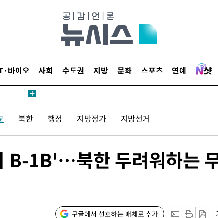
 4.1%로
고 과감히
쪽 아웃바운
지역 선포
IT·바이오
사회
수도권
지방
문화
스포츠
연예
 못 갈 수
]
선제 대응"
교
북한
행정
지방정가
지방선거
'미 B-1B'…북한 두려워하는 
쳐
기소
구글에서 선호하는 매체로 추가