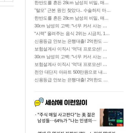
"주식 매일 사고판다"는 美 젊은
남성들…64%가 "나는 인생의
패배자“