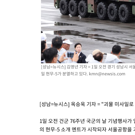
2시간 전 >
[속보]원·달러 환율, 7.7원 내린 1416.1원 마감
2시간 전 >
[속보] 노원서 40.1도 관측…서울, 2018년 이후 첫 40도
3시간 전 >
[속보]종합특검, '계엄 수용공간 확보' 신용해 前교정본부장 
4시간 전 >
외신들도 주목한 韓축구 파문…"국민적 공분에 수사 재개"
4시간 전 >
11시간 압수수색에 성접대 파문까지…'쑥대밭' 된 축구협회
4시간 전 >
[속보]규제합리화위원회 부위원장에 김태유 서울대 공대 교
후임
[성남=뉴시스] 김명년 기자 = 1일 오전 경기 성남시 
일 현무-5가 분열하고 있다.
kmn@newsis.com
[성남=뉴시스] 옥승욱 기자 = "괴물 미사일로
1일 오전 건군 76주년 국군의 날 기념행사가 
의 현무-5 소개 멘트가 시작되자 서울공항을 