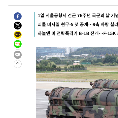
4시간 전 >
11시간 압수수색에 성접대 파문까지…'쑥대밭' 된 축구협회
4시간 전 >
[속보]규제합리화위원회 부위원장에 김태유 서울대 공대 교
1일 서울공항서 건군 76주년 국군의 날 기
후임
-14479초 전 >
이강인, 폭염 속 AT마드리드 첫 훈련…80명 식사 대접까
괴물 미사일 현무-5 첫 공개…9축 차량 실
-11618초 전 >
미 사업체 일자리, 7월에 2.3만개 순감하고 그 전 2개월 1
하늘엔 미 전략폭격기 B-1B 전개…F-15K
하향수정 (2보)
-11066초 전 >
[속보] 미 사업체, 일자리 7월에 2.3만 개 줄어…실업률은
↓
-6929초 전 >
[속보]이 대통령 "부동산 공급 기존 사고방식 매달리지 말
실천"
-6014초 전 >
이란, "오만과 '중앙 단일 루트' 합의…북쪽 인바운드·남
드는 임시"
40분 전 >
"낮 기온 소폭 하락"…수도권 폭염중대경보, 폭염경보로 하향
40분 전 >
[속보]이 대통령, '호우피해' 안동·의성 관할 4개 면 특별재난
41분 전 >
[단독]중수청 지원 검사들, 정원 초과 시 낮은 계급 임용…희망지
도
1시간 전 >
낮 최고 37도 찜통더위…곳곳 소나기·강원 많은 비[내일날씨
1시간 전 >
SK하이닉스, 용인·청주 팹에 54조 투자…"AI 메모리 수요 
2시간 전 >
여자배구 이재영·이다영 자매, 아제르바이잔 투란VC 입단
2시간 전 >
외국인 심판 성 접대 7경기 들여다보니…한국 축구 '5승 2무'
2시간 전 >
[속보]코스닥, 2.86포인트(0.36%) 내린 798.81마감
2시간 전 >
[속보]코스피, 6200선 약보합…0.60% 내린 6258.77에 마