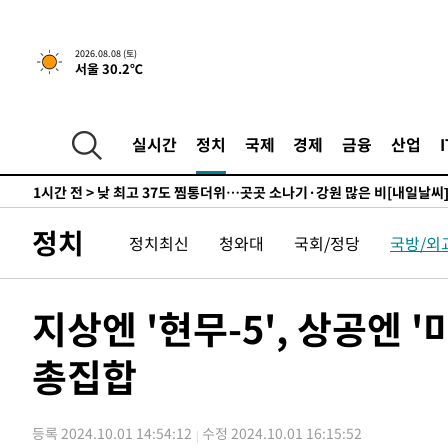
하향수정 (2보)
-11046초 전 >
[속보] 미 사업체, 일자리 7월에 2.3만 개 줄어…실업률은
↓
-6909초 전 >
[속보]이 대통령 "부동산 공급 기존 사고방식 매달리지 말
2026.08.08 (토)
서울 30.2℃
실천"
-5994초 전 >
이란, "오만과 '중앙 단일 루트' 합의…북쪽 인바운드·남
드는 임시"
40분 전 >
"낮 기온 소폭 하락"…수도권 폭염중대경보, 폭염경보로 하향
41분 전 >
[속보]이 대통령, '호우피해' 안동·의성 관할 4개 면 특별재난
실시간
정치
국제
경제
금융
산업
41분 전 >
[단독]중수청 지원 검사들, 정원 초과 시 낮은 계급 임용…희망지
도
1시간 전 >
낮 최고 37도 찜통더위…곳곳 소나기·강원 많은 비[내일날씨
1시간 전 >
SK하이닉스, 용인·청주 팹에 54조 투자…"AI 메모리 수요 
정치
정치최신
청와대
국회/정당
국방/외
2시간 전 >
여자배구 이재영·이다영 자매, 아제르바이잔 투란VC 입단
2시간 전 >
외국인 심판 성 접대 7경기 들여다보니…한국 축구 '5승 2무'
2시간 전 >
[속보]코스닥, 2.86포인트(0.36%) 내린 798.81마감
지상엔 '현무-5', 상공엔 
2시간 전 >
[속보]코스피, 6200선 약보합…0.60% 내린 6258.77에 마
총집합
2시간 전 >
[속보]원·달러 환율, 7.7원 내린 1416.1원 마감
2시간 전 >
[속보] 노원서 40.1도 관측…서울, 2018년 이후 첫 40도
3시간 전 >
[속보]종합특검, '계엄 수용공간 확보' 신용해 前교정본부장 
등록 2024.10.01 14:54:12
수정 2024.10.01 16:15:52
4시간 전 >
외신들도 주목한 韓축구 파문…"국민적 공분에 수사 재개"