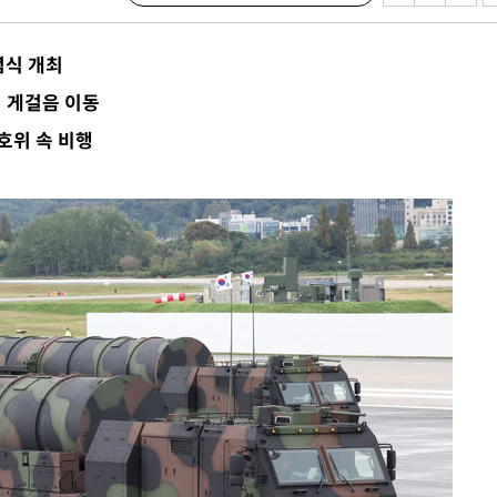
수…이병태
념식 개최
지(종합)
려 게걸음 이동
0.3만개
 호위 속 비행
 4.1%로
고 과감히
쪽 아웃바운
지역 선포
 못 갈 수
]
선제 대응"
쳐