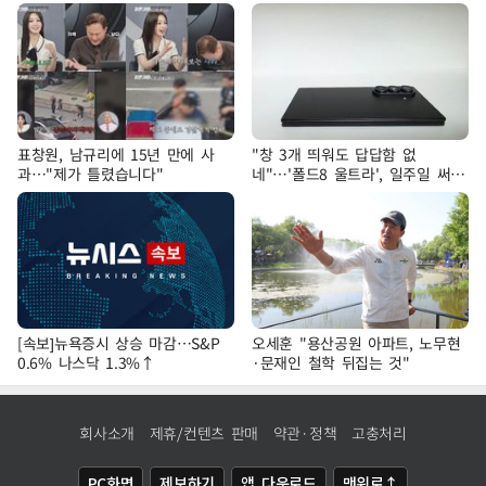
표창원, 남규리에 15년 만에 사
"창 3개 띄워도 답답함 없
과…"제가 틀렸습니다"
네"…'폴드8 울트라', 일주일 써보
니
[속보]뉴욕증시 상승 마감…S&P
오세훈 "용산공원 아파트, 노무현
0.6% 나스닥 1.3%↑
·문재인 철학 뒤집는 것"
회사소개
제휴/컨텐츠 판매
약관·정책
고충처리
PC화면
제보하기
앱 다운로드
맨위로↑