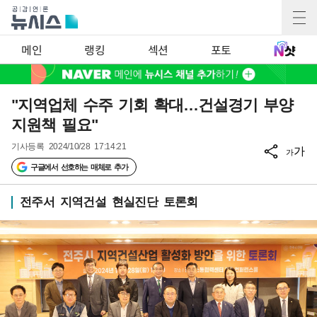
메인
랭킹
섹션
포토
"지역업체 수주 기회 확대…건설경기 부양
지원책 필요"
기사등록
2024/10/28 17:14:21
가
가
구글에서 선호하는 매체로 추가
전주서 지역건설 현실진단 토론회