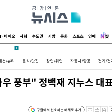
등 압수수색
태세 강
IT·바이오
사회
수도권
지방
문화
스포츠
연예
패션/뷰티
음식/맛집
창업/취업
자동차/항공
전기/전
어"
·당황'
'
하우 풍부" 정백재 지누스 대
 혐의
감
구글에서 선호하는 매체로 추가
 포착