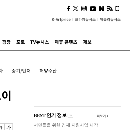
의견, 국토부·LH에 충실히
전달할 것"
K-Artprice
프라임뉴시스
위클리뉴시스
광장
포토
TV뉴시스
제휴 콘텐츠
제보
자
중기/벤처
해양수산
표이