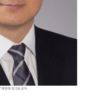
감
 포착
라하라 격파
꺾인다"
 위협"
 수용할까
 불가피"
등 압수수색
*재판매 및 DB 금지