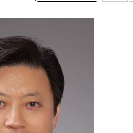
라하라 격파
꺾인다"
 위협"
 수용할까
 불가피"
등 압수수색
태세 강
어"
·당황'
'
 혐의