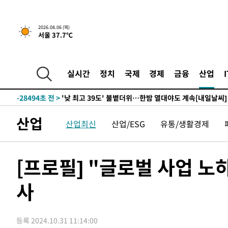
-5311초 전 >
[속보]경찰, '홍명보 선임 논란' 대한축구협회·축구회관 
2026.08.06 (목)
서울 37.7℃
-31514초 전 >
[속보]합참 "北 발사체는 단거리탄도미사일…감시·경계
화"
-31262초 전 >
日방위성, 北이 동해로 쏜 발사체는 탄도미사일 가능성
-29692초 전 >
[속보] SKT, 에이닷 서비스 장애 발생…"원인 파악 중"
실시간
정치
국제
경제
금융
산업
-29098초 전 >
[속보]합참 "북, 동해상으로 미상 발사체 발사"
-28494초 전 >
'낮 최고 39도' 불볕더위…한밤 열대야도 계속[내일날씨]
-28453초 전 >
[속보]7~9일 프로야구 3연전도 폭염 취소…11일 재개
산업
산업최신
산업/ESG
유통/생활경제
-28115초 전 >
"韓 외환시장 개입 관측 배경엔 美의 대한국 무역적자 있
-27942초 전 >
'월드컵 탈락 후폭풍' 축구협회…초유의 압수수색에 '충격
-27782초 전 >
서울 낮 37.9도, 올여름 최고치 경신…영등포 순간 '40도
[프로필] "글로벌 사업 노
-27344초 전 >
[속보]종합특검, 대검 추가 압수수색…내란 중요임무종사
사
-23439초 전 >
[속보]코스닥, 800p 회복…0.26% 오른 801.67 마감
-23369초 전 >
[속보]코스피, 301.88포인트(4.58%) 내린 6296.38 마
-23234초 전 >
[속보]원·달러 환율, 0.7원 내린 1423.8원 마감
등록 2024.10.31 11:14:00
-20833초 전 >
"여기 떨어졌다"…다누리, 스페이스X 로켓 달 충돌 흔적