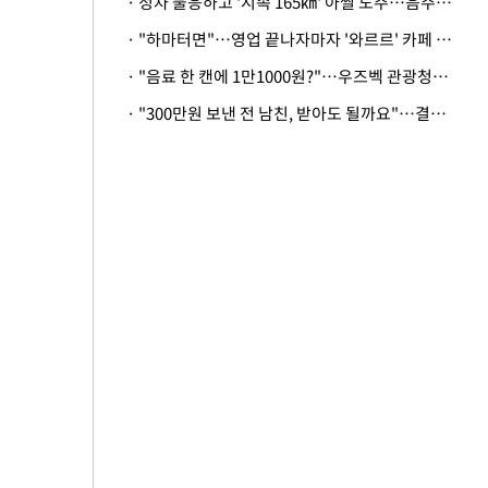
· 정차 불응하고 '시속 165㎞' 아찔 도주…음주운전자 체포
· "하마터면"…영업 끝나자마자 '와르르' 카페 테라스 덮친 대리석 외벽
· "음료 한 캔에 1만1000원?"…우즈벡 관광청까지 나섰다, 유튜버 폭로 후폭풍
· "300만원 보낸 전 남친, 받아도 될까요"…결혼 앞둔 예비신부의 뜻밖 고충