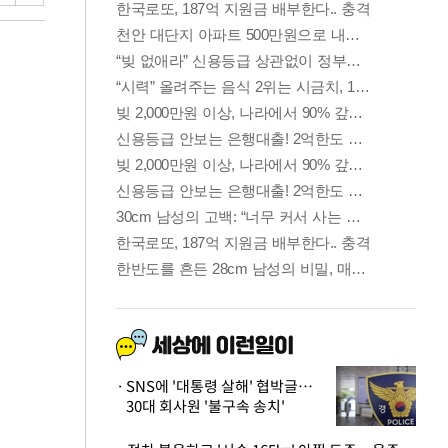
SNS에 '대통령 살해' 협박글…
30대 회사원 '불구속 송치'