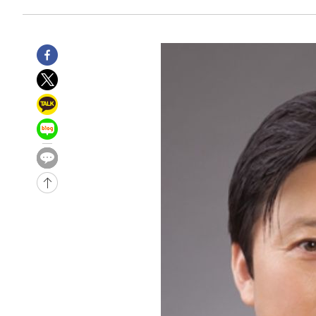
-17878초 전 >
손흥민, 5경기 연속골 실패…LAFC는 승부차기 끝 과달
-10479초 전 >
내일까지 39도 '펄펄'…기상청 "태풍 지나며 폭염 잠시 
-10116초 전 >
트럼프, 한국계 진보 주지사 후보 맹공…"공산주의가 최대
-10094초 전 >
"美간섭에 합의 지연"…트럼프, '이란 호르무즈 통제권'
-6614초 전 >
[속보]산업장관 "李정부, 원전 반대 안해…안정 전력 위해
-5311초 전 >
[속보]경찰, '홍명보 선임 논란' 대한축구협회·축구회관 
-31514초 전 >
[속보]합참 "北 발사체는 단거리탄도미사일…감시·경계
화"
-31262초 전 >
日방위성, 北이 동해로 쏜 발사체는 탄도미사일 가능성
-29692초 전 >
[속보] SKT, 에이닷 서비스 장애 발생…"원인 파악 중"
-29098초 전 >
[속보]합참 "북, 동해상으로 미상 발사체 발사"
-28494초 전 >
'낮 최고 39도' 불볕더위…한밤 열대야도 계속[내일날씨]
-28453초 전 >
[속보]7~9일 프로야구 3연전도 폭염 취소…11일 재개
-28115초 전 >
"韓 외환시장 개입 관측 배경엔 美의 대한국 무역적자 있
-27942초 전 >
'월드컵 탈락 후폭풍' 축구협회…초유의 압수수색에 '충격
-27782초 전 >
서울 낮 37.9도, 올여름 최고치 경신…영등포 순간 '40도
-27344초 전 >
[속보]종합특검, 대검 추가 압수수색…내란 중요임무종사