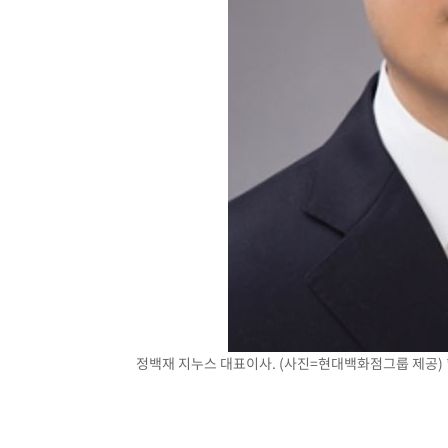
-23439초 전 >
[속보]코스닥, 800p 회복…0.26% 오른 801.67 마감
-23369초 전 >
[속보]코스피, 301.88포인트(4.58%) 내린 6296.38 마
-23234초 전 >
[속보]원·달러 환율, 0.7원 내린 1423.8원 마감
-20833초 전 >
"여기 떨어졌다"…다누리, 스페이스X 로켓 달 충돌 흔적
-17878초 전 >
손흥민, 5경기 연속골 실패…LAFC는 승부차기 끝 과달
-10479초 전 >
내일까지 39도 '펄펄'…기상청 "태풍 지나며 폭염 잠시 
-10116초 전 >
트럼프, 한국계 진보 주지사 후보 맹공…"공산주의가 최대
-10094초 전 >
"美간섭에 합의 지연"…트럼프, '이란 호르무즈 통제권'
-6614초 전 >
[속보]산업장관 "李정부, 원전 반대 안해…안정 전력 위해
-5311초 전 >
[속보]경찰, '홍명보 선임 논란' 대한축구협회·축구회관 
정백재 지누스 대표이사. (사진=현대백화점그룹 제공) 