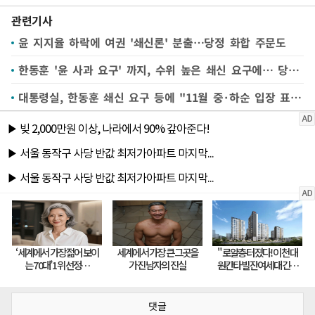
관련기사
윤 지지율 하락에 여권 '쇄신론' 분출…당정 화합 주문도
한동훈 '윤 사과 요구' 까지, 수위 높은 쇄신 요구에… 당내 "쇄신 필요" 공감대
대통령실, 한동훈 쇄신 요구 등에 "11월 중·하순 입장 표명할 듯"
댓글