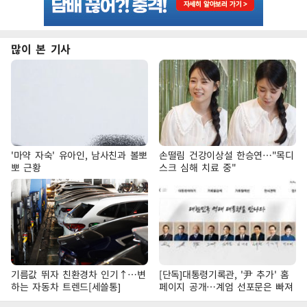
많이 본 기사
'마약 자숙' 유아인, 남사친과 볼뽀
손떨림 건강이상설 한승연…"목디
뽀 근황
스크 심해 치료 중"
기름값 뛰자 친환경차 인기↑…변
[단독]대통령기록관, '尹 추가' 홈
하는 자동차 트렌드[세쓸통]
페이지 공개…계엄 선포문은 빠져