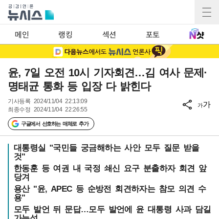
메인
랭킹
섹션
포토
윤, 7일 오전 10시 기자회견…김 여사 문제·
명태균 통화 등 입장 다 밝힌다
기사등록
2024/11/04 22:13:09
가
가
최종수정
2024/11/04 22:26:55
구글에서 선호하는 매체로 추가
대통령실 "국민들 궁금해하는 사안 모두 질문 받을
것"
한동훈 등 여권 내 국정 쇄신 요구 분출하자 회견 앞
당겨
용산 "윤, APEC 등 순방전 회견하자는 참모 의견 수
용"
모두 발언 뒤 문답…모두 발언에 윤 대통령 사과 담길
가능성