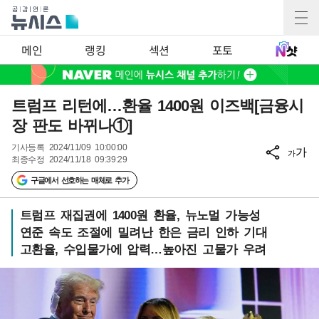
메인
랭킹
섹션
포토
트럼프 리턴에…환율 1400원 이즈백[금융시
장 판도 바뀌나①]
기사등록
2024/11/09 10:00:00
가
가
최종수정
2024/11/18 09:39:29
구글에서 선호하는 매체로 추가
트럼프 재집권에 1400원 환율, 뉴노멀 가능성
연준 속도 조절에 밀려난 한은 금리 인하 기대
고환율, 수입물가에 압력…높아진 고물가 우려