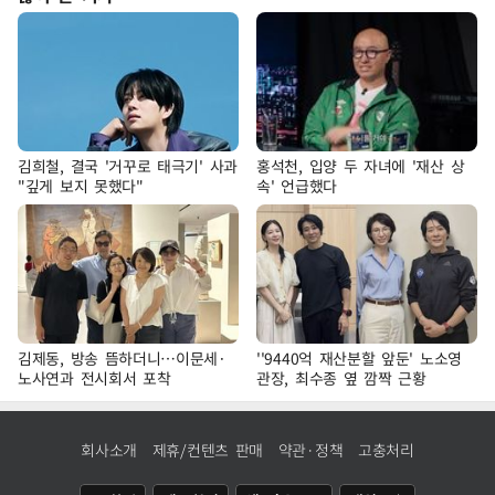
김희철, 결국 '거꾸로 태극기' 사과
홍석천, 입양 두 자녀에 '재산 상
"깊게 보지 못했다"
속' 언급했다
김제동, 방송 뜸하더니…이문세·
''9440억 재산분할 앞둔' 노소영
노사연과 전시회서 포착
관장, 최수종 옆 깜짝 근황
회사소개
제휴/컨텐츠 판매
약관·정책
고충처리